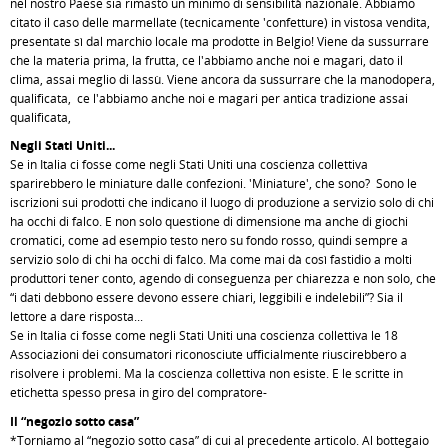
nel nostro Paese sia rimasto un minimo di sensibilità nazionale. Abbiamo
citato il caso delle marmellate (tecnicamente 'confetture) in vistosa vendita,
presentate sì dal marchio locale ma prodotte in Belgio! Viene da sussurrare
che la materia prima, la frutta, ce l'abbiamo anche noi e magari, dato il
clima, assai meglio di lassù. Viene ancora da sussurrare che la manodopera,
qualificata, ce l'abbiamo anche noi e magari per antica tradizione assai
qualificata,
Negli Stati Uniti...
Se in Italia ci fosse come negli Stati Uniti una coscienza collettiva
sparirebbero le miniature dalle confezioni. 'Miniature', che sono? Sono le
iscrizioni sui prodotti che indicano il luogo di produzione a servizio solo di chi
ha occhi di falco. E non solo questione di dimensione ma anche di giochi
cromatici, come ad esempio testo nero su fondo rosso, quindi sempre a
servizio solo di chi ha occhi di falco. Ma come mai dà così fastidio a molti
produttori tener conto, agendo di conseguenza per chiarezza e non solo, che
“i dati debbono essere devono essere chiari, leggibili e indelebili”? Sia il
lettore a dare risposta...
Se in Italia ci fosse come negli Stati Uniti una coscienza collettiva le 18
Associazioni dei consumatori riconosciute ufficialmente riuscirebbero a
risolvere i problemi. Ma la coscienza collettiva non esiste. E le scritte in
etichetta spesso presa in giro del compratore-
Il “negozio sotto casa”
*Torniamo al “negozio sotto casa” di cui al precedente articolo. Al bottegaio