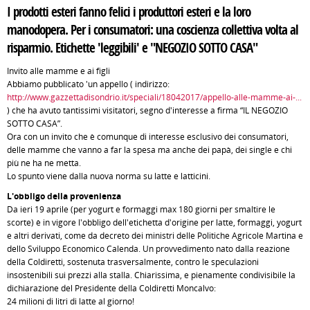
I prodotti esteri fanno felici i produttori esteri e la loro
manodopera. Per i consumatori: una coscienza collettiva volta al
risparmio. Etichette 'leggibili' e "NEGOZIO SOTTO CASA"
Invito alle mamme e ai figli
Abbiamo pubblicato 'un appello ( indirizzo:
http://www.gazzettadisondrio.it/speciali/18042017/appello-alle-mamme-ai-...
) che ha avuto tantissimi visitatori, segno d'interesse a firma “IL NEGOZIO
SOTTO CASA”.
Ora con un invito che è comunque di interesse esclusivo dei consumatori,
delle mamme che vanno a far la spesa ma anche dei papà, dei single e chi
più ne ha ne metta.
Lo spunto viene dalla nuova norma su latte e latticini.
L'obbligo della provenienza
Da ieri 19 aprile (per yogurt e formaggi max 180 giorni per smaltire le
scorte) è in vigore l'obbligo dell'etichetta d'origine per latte, formaggi, yogurt
e altri derivati, come da decreto dei ministri delle Politiche Agricole Martina e
dello Sviluppo Economico Calenda. Un provvedimento nato dalla reazione
della Coldiretti, sostenuta trasversalmente, contro le speculazioni
insostenibili sui prezzi alla stalla. Chiarissima, e pienamente condivisibile la
dichiarazione del Presidente della Coldiretti Moncalvo:
24 milioni di litri di latte al giorno!