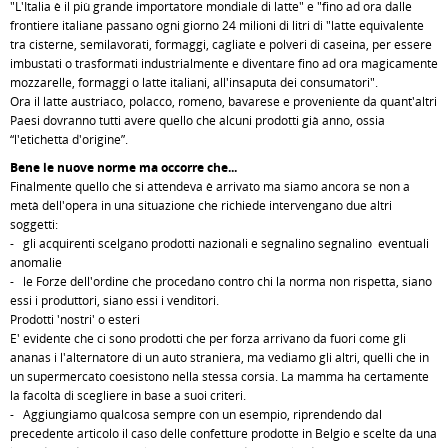
"L'Italia è il più grande importatore mondiale di latte" e "fino ad ora dalle
frontiere italiane passano ogni giorno 24 milioni di litri di "latte equivalente
tra cisterne, semilavorati, formaggi, cagliate e polveri di caseina, per essere
imbustati o trasformati industrialmente e diventare fino ad ora magicamente
mozzarelle, formaggi o latte italiani, all'insaputa dei consumatori".
Ora il latte austriaco, polacco, romeno, bavarese e proveniente da quant'altri
Paesi dovranno tutti avere quello che alcuni prodotti già anno, ossia
“l'etichetta d'origine”.
Bene le nuove norme ma occorre che...
Finalmente quello che si attendeva è arrivato ma siamo ancora se non a
metà dell'opera in una situazione che richiede intervengano due altri
soggetti:
- gli acquirenti scelgano prodotti nazionali e segnalino segnalino eventuali
anomalie
- le Forze dell'ordine che procedano contro chi la norma non rispetta, siano
essi i produttori, siano essi i venditori.
Prodotti 'nostri' o esteri
E' evidente che ci sono prodotti che per forza arrivano da fuori come gli
ananas i l'alternatore di un auto straniera, ma vediamo gli altri, quelli che in
un supermercato coesistono nella stessa corsia. La mamma ha certamente
la facoltà di scegliere in base a suoi criteri.
- Aggiungiamo qualcosa sempre con un esempio, riprendendo dal
precedente articolo il caso delle confetture prodotte in Belgio e scelte da una