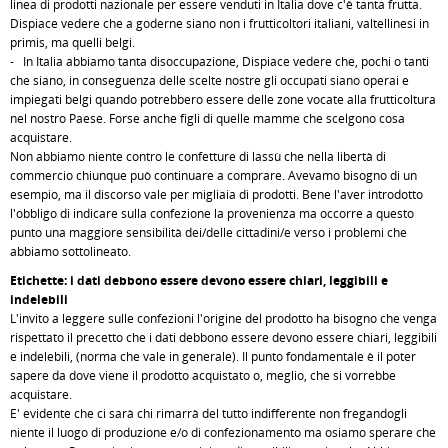
linea di prodotti nazionale per essere venduti in Italia dove c'è tanta frutta.
Dispiace vedere che a goderne siano non i frutticoltori italiani, valtellinesi in
primis, ma quelli belgi.
- In Italia abbiamo tanta disoccupazione, Dispiace vedere che, pochi o tanti
che siano, in conseguenza delle scelte nostre gli occupati siano operai e
impiegati belgi quando potrebbero essere delle zone vocate alla frutticoltura
nel nostro Paese. Forse anche figli di quelle mamme che scelgono cosa
acquistare.
Non abbiamo niente contro le confetture di lassù che nella libertà di
commercio chiunque può continuare a comprare. Avevamo bisogno di un
esempio, ma il discorso vale per migliaia di prodotti. Bene l'aver introdotto
l'obbligo di indicare sulla confezione la provenienza ma occorre a questo
punto una maggiore sensibilità dei/delle cittadini/e verso i problemi che
abbiamo sottolineato.
Etichette: i dati debbono essere devono essere chiari, leggibili e
indelebili
L'invito a leggere sulle confezioni l'origine del prodotto ha bisogno che venga
rispettato il precetto che i dati debbono essere devono essere chiari, leggibili
e indelebili, (norma che vale in generale). Il punto fondamentale è il poter
sapere da dove viene il prodotto acquistato o, meglio, che si vorrebbe
acquistare.
E' evidente che ci sarà chi rimarrà del tutto indifferente non fregandogli
niente il luogo di produzione e/o di confezionamento ma osiamo sperare che