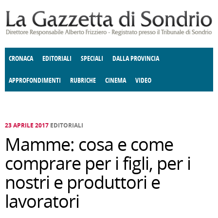
Salta al contenuto principale
CRONACA
EDITORIALI
SPECIALI
DALLA PROVINCIA
APPROFONDIMENTI
RUBRICHE
CINEMA
VIDEO
SOCIETÀ
ENOGASTRONOMIA
COSTUME
DONNE DI VALTELLINA
ECONOMIA
GIUSTIZIA
DEGNO DI NOTA
TERRITORIO
CULTURA
ANGOLO
E SPETTACOLI
DELLE IDEE
FATTI DELLO SPIRITO
POLITICA
CCCVA
23 APRILE 2017
EDITORIALI
Mamme: cosa e come
comprare per i figli, per i
nostri e produttori e
lavoratori