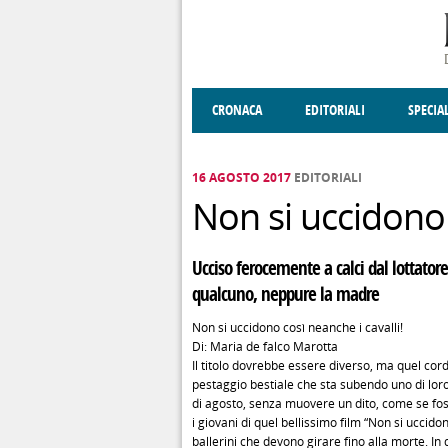
Salta al contenuto principale
CRONACA
EDITORIALI
SPECIA
SOCIETÀ
ENOGASTRONOMIA
COSTUME
DONNE DI VALT
ECONOMI
16 AGOSTO 2017
EDITORIALI
Non si uccidono 
Ucciso ferocemente a calci dal lottator
qualcuno, neppure la madre
Non si uccidono così neanche i cavalli!
Di: Maria de falco Marotta
Il titolo dovrebbe essere diverso, ma quel cord
pestaggio bestiale che sta subendo uno di lor
di agosto, senza muovere un dito, come se fos
i giovani di quel bellissimo film “Non si uccidon
ballerini che devono girare fino alla morte. In