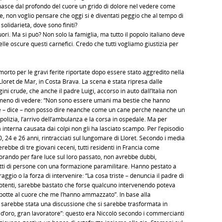
nasce dal profondo del cuore un grido di dolore nel vedere come
, non voglio pensare che oggi si è diventati peggio che al tempo di
solidarietà, dove sono finiti?
uori. Ma si può? Non solo la famiglia, ma tutto il popolo italiano deve
elle oscure questi carnefici. Credo che tutti vogliamo giustizia per
 morto per le gravi ferite riportate dopo essere stato aggredito nella
Lloret de Mar, in Costa Brava. La scena è stata ripresa dalle
i crude, che anche il padre Luigi, accorso in auto dall’Italia non
a meno di vedere: “Non sono essere umani ma bestie che hanno
e – dice – non posso dire neanche come un cane perché neanche un
 polizia, l’arrivo dell’ambulanza e la corsa in ospedale. Ma per
a interna causata dai colpi non gli ha lasciato scampo. Per l’episodio
0, 24 e 26 anni, rintracciati sul lungomare di Lloret. Secondo i media
terebbe di tre giovani ceceni, tutti residenti in Francia come
lavorando per fare luce sul loro passato, non avrebbe dubbi,
ratti di persone con una formazione paramilitare. Hanno pestato a
gio o la forza di intervenire: “La cosa triste – denuncia il padre di
mpotenti, sarebbe bastato che forse qualcuno intervenendo poteva
e botte al cuore che me l’hanno ammazzato”. In base alla
i sarebbe stata una discussione che si sarebbe trasformata in
 d’oro, gran lavoratore”: questo era Niccolò secondo i commercianti