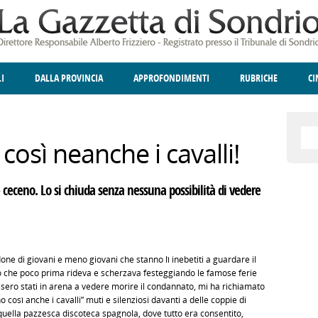
LI
DALLA PROVINCIA
APPROFONDIMENTI
RUBRICHE
C
ELLINA
A
GIUSTIZIA
DEGNO DI NOTA
TERRITORIO
ANGOLO DELLE IDEE
CULTURA E SPETTACOLI
FATTI DELLO SPI
POLIT
così neanche i cavalli!
e ceceno. Lo si chiuda senza nessuna possibilità di vedere
one di giovani e meno giovani che stanno lì inebetiti a guardare il
o che poco prima rideva e scherzava festeggiando le famose ferie
sero stati in arena a vedere morire il condannato, mi ha richiamato
o così anche i cavalli” muti e silenziosi davanti a delle coppie di
 quella pazzesca discoteca spagnola, dove tutto era consentito,