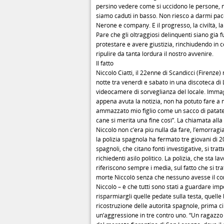
persino vedere come si uccidono le persone, 
siamo caduti in basso. Non riesco a darmi pace
Nerone e company. E il progresso, la civiltà, la 
Pare che gli oltraggiosi delinquenti siano già f
protestare e avere giustizia, rinchiudendo in c
ripulire da tanta lordura il nostro avvenire.
Il fatto
Niccolò Ciatti, il 22enne di Scandicci (Firenze)
notte tra venerdì e sabato in una discoteca di 
videocamere di sorveglianza del locale. Immagin
appena avuta la notizia, non ha potuto fare 
ammazzato mio figlio come un sacco di patat
cane si merita una fine così”. La chiamata alla
Niccolò non c’era più nulla da fare, l’emorragi
la polizia spagnola ha fermato tre giovani di 2
spagnoli, che citano fonti investigative, si trat
richiedenti asilo politico. La polizia, che sta 
riferiscono sempre i media, sul fatto che si t
morte Niccolò senza che nessuno avesse il corag
Niccolò – è che tutti sono stati a guardare i
risparmiargli quelle pedate sulla testa, quell
ricostruzione delle autorità spagnole, prima c
un’aggressione in tre contro uno. “Un ragazzo