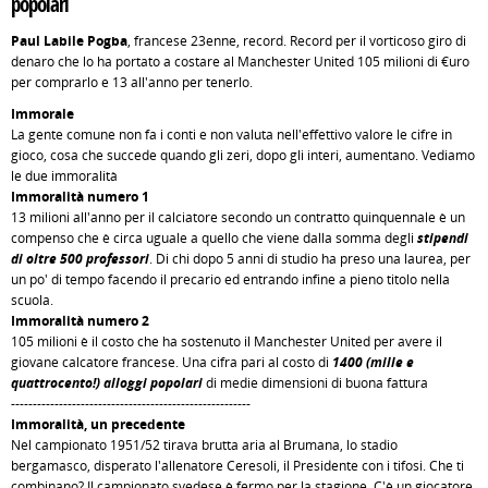
popolari
Paul Labile Pogba
, francese 23enne, record. Record per il vorticoso giro di
denaro che lo ha portato a costare al Manchester United 105 milioni di €uro
per comprarlo e 13 all'anno per tenerlo.
Immorale
La gente comune non fa i conti e non valuta nell'effettivo valore le cifre in
gioco, cosa che succede quando gli zeri, dopo gli interi, aumentano. Vediamo
le due immoralità
Immoralità numero 1
13 milioni all'anno per il calciatore secondo un contratto quinquennale è un
compenso che è circa uguale a quello che viene dalla somma degli
stipendi
di oltre 500 professori
. Di chi dopo 5 anni di studio ha preso una laurea, per
un po' di tempo facendo il precario ed entrando infine a pieno titolo nella
scuola.
Immoralità numero 2
105 milioni è il costo che ha sostenuto il Manchester United per avere il
giovane calcatore francese. Una cifra pari al costo di
1400 (mille e
quattrocento!) alloggi popolari
di medie dimensioni di buona fattura
-------------------------------------------------------
Immoralità, un precedente
Nel campionato 1951/52 tirava brutta aria al Brumana, lo stadio
bergamasco, disperato l'allenatore Ceresoli, il Presidente con i tifosi. Che ti
combinano? Il campionato svedese è fermo per la stagione. C'è un giocatore