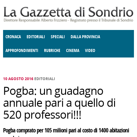
Salta al contenuto principale
CRONACA
EDITORIALI
SPECIALI
DALLA PROVINCIA
APPROFONDIMENTI
RUBRICHE
CINEMA
VIDEO
SOCIETÀ
ENOGASTRONOMIA
COSTUME
DONNE DI VALTELLINA
ECONOMIA
GIUSTIZIA
DEGNO DI NOTA
TERRITORIO
CULTURA
ANGOLO
E SPETTACOLI
DELLE IDEE
FATTI DELLO SPIRITO
POLITICA
CCCVA
10 AGOSTO 2016
EDITORIALI
Pogba: un guadagno
annuale pari a quello di
520 professori!!!
Pogba comprato per 105 milioni pari al costo di 1400 abitazioni