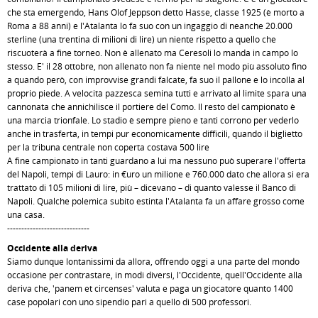
che sta emergendo, Hans Olof Jeppson detto Hasse, classe 1925 (è morto a
Roma a 88 anni) e l'Atalanta lo fa suo con un ingaggio di neanche 20.000
sterline (una trentina di milioni di lire) un niente rispetto a quello che
riscuoterà a fine torneo. Non è allenato ma Ceresoli lo manda in campo lo
stesso. E' il 28 ottobre, non allenato non fa niente nel modo più assoluto fino
a quando però, con improvvise grandi falcate, fa suo il pallone e lo incolla al
proprio piede. A velocità pazzesca semina tutti e arrivato al limite spara una
cannonata che annichilisce il portiere del Como. Il resto del campionato è
una marcia trionfale. Lo stadio è sempre pieno e tanti corrono per vederlo
anche in trasferta, in tempi pur economicamente difficili, quando il biglietto
per la tribuna centrale non coperta costava 500 lire
A fine campionato in tanti guardano a lui ma nessuno può superare l'offerta
del Napoli, tempi di Lauro: in €uro un milione e 760.000 dato che allora si era
trattato di 105 milioni di lire, più – dicevano – di quanto valesse il Banco di
Napoli. Qualche polemica subito estinta l'Atalanta fa un affare grosso come
una casa.
-----------------------------
Occidente alla deriva
Siamo dunque lontanissimi da allora, offrendo oggi a una parte del mondo
occasione per contrastare, in modi diversi, l'Occidente, quell'Occidente alla
deriva che, 'panem et circenses' valuta e paga un giocatore quanto 1400
case popolari con uno sipendio pari a quello di 500 professori.