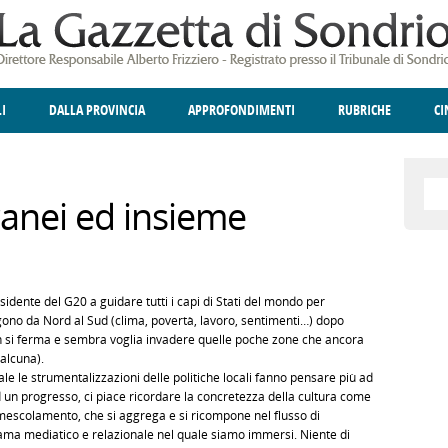
LI
DALLA PROVINCIA
APPROFONDIMENTI
RUBRICHE
C
ELLINA
A
GIUSTIZIA
DEGNO DI NOTA
TERRITORIO
ANGOLO DELLE IDEE
CULTURA E SPETTACOLI
FATTI DELLO SPI
POLIT
nei ed insieme
idente del G20 a guidare tutti i capi di Stati del mondo per
ggono da Nord al Sud (clima, povertà, lavoro, sentimenti…) dopo
on si ferma e sembra voglia invadere quelle poche zone che ancora
alcuna).
e le strumentalizzazioni delle politiche locali fanno pensare più ad
 un progresso, ci piace ricordare la concretezza della cultura come
mescolamento, che si aggrega e si ricompone nel flusso di
rama mediatico e relazionale nel quale siamo immersi. Niente di