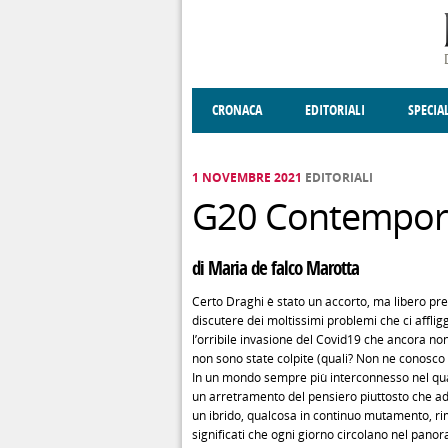
Salta al contenuto principale
CRONACA
EDITORIALI
SPECIA
SOCIETÀ
ENOGASTRONOMIA
COSTUME
DONNE DI VALT
ECONOMI
1 NOVEMBRE 2021
EDITORIALI
G20 Contempora
di Maria de falco Marotta
Certo Draghi è stato un accorto, ma libero pres
discutere dei moltissimi problemi che ci affli
l’orribile invasione del Covid19 che ancora n
non sono state colpite (quali? Non ne conosco 
In un mondo sempre più interconnesso nel qual
un arretramento del pensiero piuttosto che ad
un ibrido, qualcosa in continuo mutamento, ri
significati che ogni giorno circolano nel pano