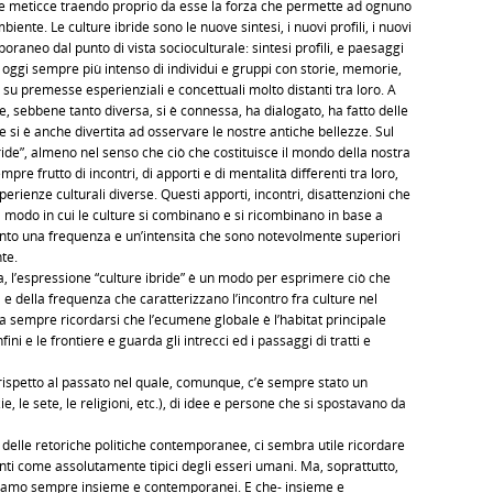
iche meticce traendo proprio da esse la forza che permette ad ognuno
biente. Le culture ibride sono le nuove sintesi, i nuovi profili, i nuovi
aneo dal punto di vista socioculturale: sintesi profili, e paesaggi
oggi sempre più intenso di individui e gruppi con storie, memorie,
su premesse esperienziali e concettuali molto distanti tra loro. A
 sebbene tanto diversa, si è connessa, ha dialogato, ha fatto delle
 si è anche divertita ad osservare le nostre antiche bellezze. Sul
ride”, almeno nel senso che ciò che costituisce il mondo della nostra
pre frutto di incontri, di apporti e di mentalità differenti tra loro,
erienze culturali diverse. Questi apporti, incontri, disattenzioni che
 modo in cui le culture si combinano e si ricombinano in base a
unto una frequenza e un’intensità che sono notevolmente superiori
te.
, l’espressione “culture ibride” è un modo per esprimere ciò che
e della frequenza che caratterizzano l’incontro fra culture nel
sempre ricordarsi che l’ecumene globale è l’habitat principale
i e le frontiere e guarda gli intrecci ed i passaggi di tratti e
 rispetto al passato nel quale, comunque, c’è sempre stato un
ie, le sete, le religioni, etc.), di idee e persone che si spostavano da
e delle retoriche politiche contemporanee, ci sembra utile ricordare
enti come assolutamente tipici degli esseri umani. Ma, soprattutto,
- siamo sempre insieme e contemporanei. E che- insieme e