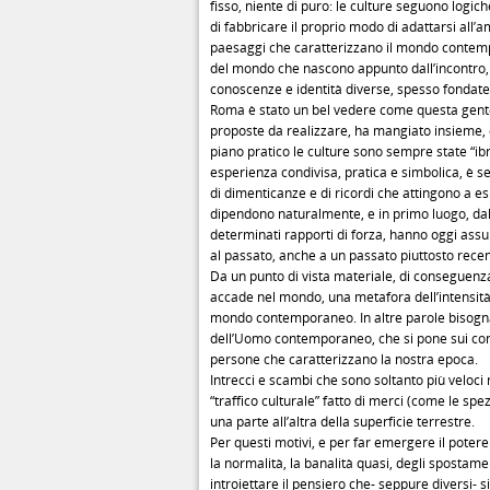
fisso, niente di puro: le culture seguono log
di fabbricare il proprio modo di adattarsi all’am
paesaggi che caratterizzano il mondo contempor
del mondo che nascono appunto dall’incontro, 
conoscenze e identità diverse, spesso fondate 
Roma è stato un bel vedere come questa gente,
proposte da realizzare, ha mangiato insieme, e
piano pratico le culture sono sempre state “ib
esperienza condivisa, pratica e simbolica, è sem
di dimenticanze e di ricordi che attingono a esp
dipendono naturalmente, e in primo luogo, dal
determinati rapporti di forza, hanno oggi ass
al passato, anche a un passato piuttosto recen
Da un punto di vista materiale, di conseguenza
accade nel mondo, una metafora dell’intensità 
mondo contemporaneo. In altre parole bisogna 
dell’Uomo contemporaneo, che si pone sui confin
persone che caratterizzano la nostra epoca.
Intrecci e scambi che sono soltanto più veloci
“traffico culturale” fatto di merci (come le spez
una parte all’altra della superficie terrestre.
Per questi motivi, e per far emergere il poter
la normalità, la banalità quasi, degli spostam
introiettare il pensiero che- seppure diversi