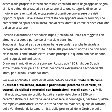
accessi alle proprietà laterali coordinati contraddistinta dagli appositi segnali
di inizio e fine, riservata alla circolazione di talune categorie di veicoli a
motore; per eventuali altre categorie di utenti devono essere previsti
opportuni spazi. Deve essere attrezzata con apposite aree di servizio, che
comprendano spazi per la sosta, con accessi dotati di corsie di decelerazione
e di accelerazione;
- strada extraurbana secondaria (tipo C): strada ad unica carreggiata con
almeno una corsia per senso di marcia e banchine.
Sono assimilate alle strade extraurbane secondarie anche le strade a
carreggiate separate costruite in base alle precedenti norme che non sono
classificabili come strade extraurbane principali in quanto non possiedono
tutti i requisiti minimi tecnici.
Di norma i limiti di velocità sono: per Autostrada 130 km/h; per Strada
extraurbana principale 110 km/h: per Strada extraurbana secondaria 90
km/h; per Strada urbana 50 km/h.
Per aver applicato il limite di 90 km/h l'ANAS
ha classificato la 36 come
qualsiasi altra strada, statale o provinciale, percorsa da carretti, da
trattori, da ciclisti e motorini con immissioni laterali continue.
Mille
miliardi, sotto questo profilo, buttati al vento visto che la SS36 con
caratteristiche di autostrada viene ad essere in compagnia, per fare qualche
esempio chiarificatore, come la strada della Valmalenco, quella di Tartano,
della Val Gerola, della panoramica, delle provinciali delle Orobie e delle