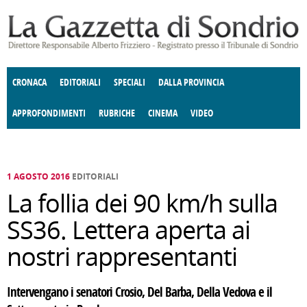
Salta al contenuto principale
CRONACA
EDITORIALI
SPECIALI
DALLA PROVINCIA
APPROFONDIMENTI
RUBRICHE
CINEMA
VIDEO
SOCIETÀ
ENOGASTRONOMIA
COSTUME
DONNE DI VALTELLINA
ECONOMIA
GIUSTIZIA
DEGNO DI NOTA
TERRITORIO
CULTURA
ANGOLO
E SPETTACOLI
DELLE IDEE
FATTI DELLO SPIRITO
POLITICA
CCCVA
1 AGOSTO 2016
EDITORIALI
La follia dei 90 km/h sulla
SS36. Lettera aperta ai
nostri rappresentanti
Intervengano i senatori Crosio, Del Barba, Della Vedova e il