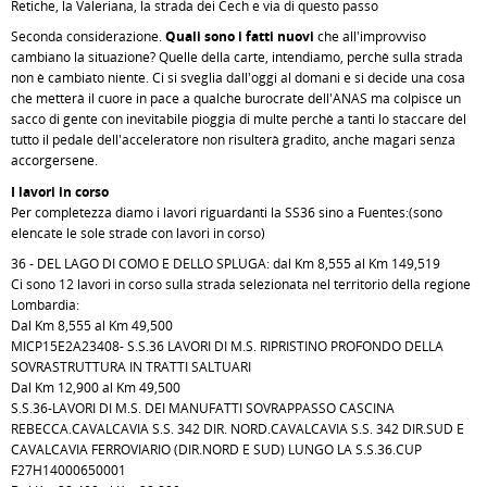
Retiche, la Valeriana, la strada dei Cech e via di questo passo
Seconda considerazione.
Quali sono i fatti nuovi
che all'improvviso
cambiano la situazione? Quelle della carte, intendiamo, perchè sulla strada
non è cambiato niente. Ci si sveglia dall'oggi al domani e si decide una cosa
che metterà il cuore in pace a qualche burocrate dell'ANAS ma colpisce un
sacco di gente con inevitabile pioggia di multe perchè a tanti lo staccare del
tutto il pedale dell'acceleratore non risulterà gradito, anche magari senza
accorgersene.
I lavori in corso
Per completezza diamo i lavori riguardanti la SS36 sino a Fuentes:(sono
elencate le sole strade con lavori in corso)
36 - DEL LAGO DI COMO E DELLO SPLUGA: dal Km 8,555 al Km 149,519
Ci sono 12 lavori in corso sulla strada selezionata nel territorio della regione
Lombardia:
Dal Km 8,555 al Km 49,500
MICP15E2A23408- S.S.36 LAVORI DI M.S. RIPRISTINO PROFONDO DELLA
SOVRASTRUTTURA IN TRATTI SALTUARI
Dal Km 12,900 al Km 49,500
S.S.36-LAVORI DI M.S. DEI MANUFATTI SOVRAPPASSO CASCINA
REBECCA.CAVALCAVIA S.S. 342 DIR. NORD.CAVALCAVIA S.S. 342 DIR.SUD E
CAVALCAVIA FERROVIARIO (DIR.NORD E SUD) LUNGO LA S.S.36.CUP
F27H14000650001