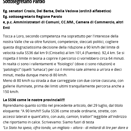
Sottosegretario Parolo
Eg. senatori Crosio, Del Barba, Della Vedova (ordin3 alfabetico)
Eg. sottosegretario Regione Parolo
e, p.c. Amministratori di Comuni, CC.MM., Camera di Commercio, altri
Enti
Tocca a Loro, secondo competenza ma soprattutto per l'interesse della
nostra Valle che va oltre funzioni, competenze, steccati politici, cogliere
questa disgraziatissima decisione della riduzione a 90 km/h del limite di
velocità sulla SS36 dal km 9 (Cinisello) al km 101,4 (Fuentes). 92,4 km. Se si
rispetta il limite in teoria a coprire il percorso ci vorrebbero circa 64 minuti.
In realtà ci sono i rallentamenti e 'fisiologici' (dove ci sono riduzioni) e
'patologici” (quelli 'lumaca') per cui il minimo sale almeno a un'ora e dieci
minuti, media dunque meno di 80 km/h.
Meno di 80 km/h su strada a due carreggiate con due corsie ciascuna, con
gallerie illuminate, prima dei limiti ultimi tranquillamente percorsa anche a
150 km/h.
La SS36 come le nostre provinciali!!!
Riprendiamo quanto scritto nel precedente articolo, del 29 luglio, dal titolo
eloquente: “A 90 km/h!!! Sulla SS36 come strade ordinarie, strette, con
accessi laterali e quant'altro, con auto, camion, trattori” leggibile all'indirizzo
che riportiamo in calce. Scrivevamo: Siamo fuori di testa
“Lo Stato ha speso, cifra tonda, un migliaio – allora - di miliardi di lire per dare a