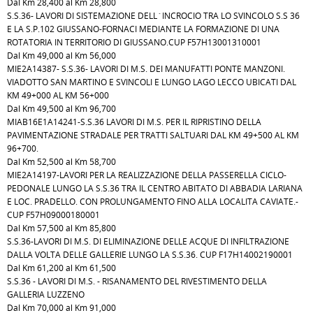
Dal Km 28,400 al Km 28,800
S.S.36- LAVORI DI SISTEMAZIONE DELL`INCROCIO TRA LO SVINCOLO S.S 36
E LA S.P.102 GIUSSANO-FORNACI MEDIANTE LA FORMAZIONE DI UNA
ROTATORIA IN TERRITORIO DI GIUSSANO.CUP F57H13001310001
Dal Km 49,000 al Km 56,000
MIE2A14387- S.S.36- LAVORI DI M.S. DEI MANUFATTI PONTE MANZONI.
VIADOTTO SAN MARTINO E SVINCOLI E LUNGO LAGO LECCO UBICATI DAL
KM 49+000 AL KM 56+000
Dal Km 49,500 al Km 96,700
MIAB16E1A14241-S.S.36 LAVORI DI M.S. PER IL RIPRISTINO DELLA
PAVIMENTAZIONE STRADALE PER TRATTI SALTUARI DAL KM 49+500 AL KM
96+700.
Dal Km 52,500 al Km 58,700
MIE2A14197-LAVORI PER LA REALIZZAZIONE DELLA PASSERELLA CICLO-
PEDONALE LUNGO LA S.S.36 TRA IL CENTRO ABITATO DI ABBADIA LARIANA
E LOC. PRADELLO. CON PROLUNGAMENTO FINO ALLA LOCALITA CAVIATE.-
CUP F57H09000180001
Dal Km 57,500 al Km 85,800
S.S.36-LAVORI DI M.S. DI ELIMINAZIONE DELLE ACQUE DI INFILTRAZIONE
DALLA VOLTA DELLE GALLERIE LUNGO LA S.S.36. CUP F17H14002190001
Dal Km 61,200 al Km 61,500
S.S.36 - LAVORI DI M.S. - RISANAMENTO DEL RIVESTIMENTO DELLA
GALLERIA LUZZENO
Dal Km 70,000 al Km 91,000