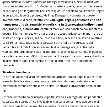
quella sorta di cordone ombelicale che lega la Valtellina al resto d'Italia una
soluzione moderna e sicura
”. Moderna rispetto a quella, poco cambiata se si
eccettuano gli allargamenti, realizzata quasi un secolo fa dall'Imperial Regno
asburgico su favoloso progetto dell'ing. Donegani. Nonostante questo
investimento ci dicono, di fatto, che
vale ugual regola per strade che non
hanno nessuno dei requisiti e quella che ha 2 carreggiate indipendenti
con, ciascuna, almeno due corsie
di marcia e una banchina pavimentata a
destra . Niente intersezioni a raso, per gli accessi privati complanari, aree di
sosta con duplici corsie, segnali di inizio e fine, accesso alla strada selettivo.
La SS36 ha infatti tutte queste caratteristiche nel tratto strozzato dai
neolimiti a 90 km/h. Eppure cessano le due carreggiate, si entra nella
viabilità ordinaria dove, salvo i tratti urbani, la velocità consentita è, guarda
caso, la stessa ovvero 90 km/h salvo che l'Ente gestore non ritenga di ridurla.
In altri termini paità con diverse strade, o loro tratti, che abbiamo in
provincia.
Strada extraurbana
Le strade, abbiamo visto nel precedente articolo, subito dopo le autostrade
viene la Strada extraurbana: sono strade fuori dal centro abitato, che
mettono in comunicazione le varie città. Le strade extraurbane sono di due
tipi:
- strada extraurbana principale (tipo B): strada a carreggiate indipendenti o
separate da spartitraffico invalicabile, ciascuna con almeno due corsie di
marcia e banchina pavimentata a destra, priva di intersezioni a raso, con