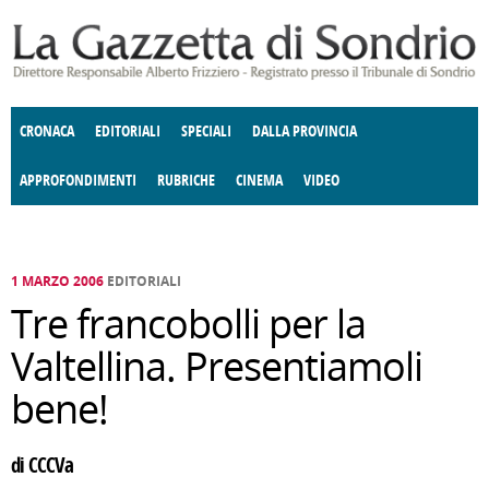
Salta al contenuto principale
CRONACA
EDITORIALI
SPECIALI
DALLA PROVINCIA
APPROFONDIMENTI
RUBRICHE
CINEMA
VIDEO
SOCIETÀ
ENOGASTRONOMIA
COSTUME
DONNE DI VALTELLINA
ECONOMIA
GIUSTIZIA
DEGNO DI NOTA
TERRITORIO
CULTURA
ANGOLO
E SPETTACOLI
DELLE IDEE
FATTI DELLO SPIRITO
POLITICA
CCCVA
1 MARZO 2006
EDITORIALI
Tre francobolli per la
Valtellina. Presentiamoli
bene!
di CCCVa