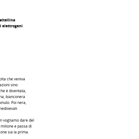
altellina
i elettrogeni
volta che veniva
azioni sino
che é diventata,
ina, bianconera
inuto. Poi nera,
medioevali.
n vogliamo dare del
milione e passa di
one sia la prima.