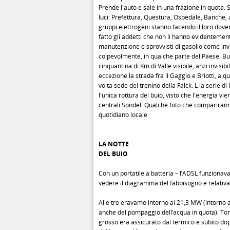
Prende l'auto e sale in una frazione in quota.
luci: Prefettura, Questura, Ospedale, Banche, alt
gruppi elettrogeni stanno facendo il loro dov
fatto gli addetti che non li hanno evidentement
manutenzione e sprovvisti di gasolio come in
colpevolmente, in qualche parte del Paese. Bui
cinquantina di Km di Valle visibile, anzi invisibi
eccezione la strada fra il Gaggio e Briotti, a 
volta sede del trenino della Falck. L la serie di
l'unica rottura del buio, visto che l'energia vie
centrali Sondel. Qualche foto che comparirann
quotidiano locale.
LA NOTTE
DEL BUIO
Con un portatile a batteria – l’ADSL funzionav
vedere il diagramma del fabbisogno e relativa
Alle tre eravamo intorno ai 21,3 MW (intorno 
anche del pompaggio dell’acqua in quota). Tonf
grosso era assicurato dal termico e subito dop