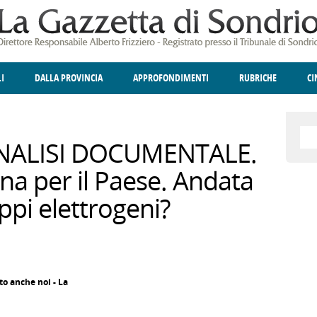
LI
DALLA PROVINCIA
APPROFONDIMENTI
RUBRICHE
C
ELLINA
A
GIUSTIZIA
DEGNO DI NOTA
TERRITORIO
ANGOLO DELLE IDEE
CULTURA E SPETTACOLI
FATTI DELLO SPI
POLIT
ANALISI DOCUMENTALE.
ina per il Paese. Andata
uppi elettrogeni?
to anche noi - La