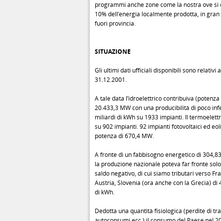
programmi anche zone come la nostra ove si 
10% dell’energia localmente prodotta, in gran 
fuori provincia.
SITUAZIONE
Gli ultimi dati ufficiali disponibili sono relativi a
31.12.2001.
A tale data l’idroelettrico contribuiva (potenza
20.433,3 MW con una producibilità di poco infe
miliardi di kWh su 1933 impianti. Il termoelett
su 902 impianti. 92 impianti fotovoltaici ed eol
potenza di 670,4 MW.
A fronte di un fabbisogno energetico di 304,83
la produzione nazionale poteva far fronte sol
saldo negativo, di cui siamo tributari verso Fra
Austria, Slovenia (ora anche con la Grecia) di 
di kWh.
Dedotta una quantità fisiologica (perdite di tr
autoconsumi ecc.) il consumo del Paese nel 20