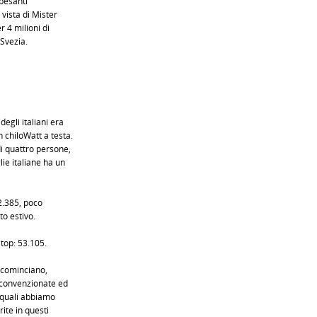
pesanti
 vista di Mister
 4 milioni di
Svezia.
egli italiani era
 chiloWatt a testa.
i quattro persone,
ie italiane ha un
52.385, poco
to estivo.
 top: 53.105.
e cominciano,
e convenzionate ed
i quali abbiamo
ite in questi