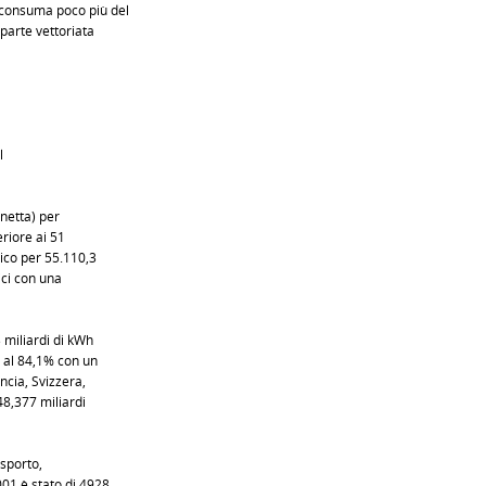
consuma poco più del
parte vettoriata
l
 netta) per
riore ai 51
rico per 55.110,3
ici con una
 miliardi di kWh
o al 84,1% con un
ncia, Svizzera,
48,377 miliardi
asporto,
01 è stato di 4928