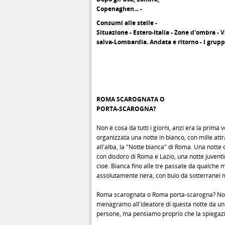
Copenaghen... -
Consumi alle stelle -
Situazione - Estero-Italia - Zone d'ombra - V
salva-Lombardia. Andata e ritorno - I grupp
ROMA SCAROGNATA O
PORTA-SCAROGNA?
Non é cosa da tutti i giorni, anzi era la prima 
organizzata una notte in bianco, con mille attr
all'alba, la "Notte bianca" di Roma. Una notte 
con disdoro di Roma e Lazio, una notte juvent
cioé. Bianca fino alle tre passate da qualche m
assolutamente nera, con buio da sotterranei 
Roma scarognata o Roma porta-scarogna? No
menagramo all'ideatore di questa notte da un 
persone, ma pensiamo proprio che la spiegazi