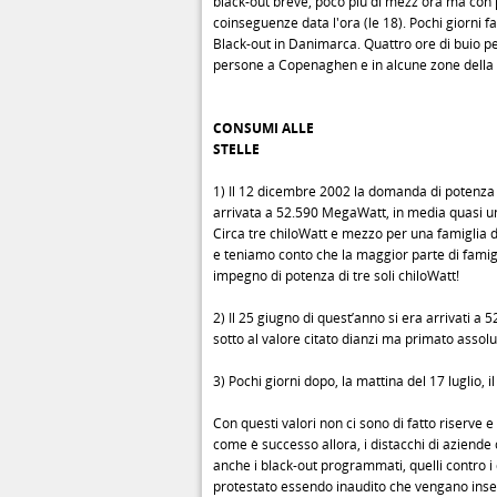
black-out breve, poco più di mezz'ora ma con 
coinseguenze data l'ora (le 18). Pochi giorni fa
Black-out in Danimarca. Quattro ore di buio per
persone a Copenaghen e in alcune zone della 
CONSUMI ALLE
STELLE
1) Il 12 dicembre 2002 la domanda di potenza d
arrivata a 52.590 MegaWatt, in media quasi un
Circa tre chiloWatt e mezzo per una famiglia d
e teniamo conto che la maggior parte di famigl
impegno di potenza di tre soli chiloWatt!
2) Il 25 giugno di quest’anno si era arrivati a 
sotto al valore citato dianzi ma primato assolu
3) Pochi giorni dopo, la mattina del 17 luglio, il
Con questi valori non ci sono di fatto riserve 
come è successo allora, i distacchi di aziend
anche i black-out programmati, quelli contro 
protestato essendo inaudito che vengano inser