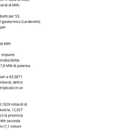
iardi di kWh.
ibuito per 53,
il geotermico (Larderello)
 per
i di kWh
 impianti
roducibilità:
97,8 MW di potenza.
pari a 63,3871
liardi, deficit
riplicato in un
0,1929 miliardi di
dustria, 12,027
i) la provincia
di kWh secondo
i (7,1 milioni