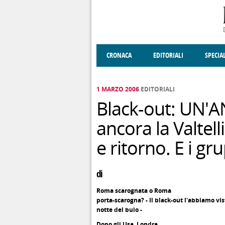
Salta al contenuto principale
CRONACA
EDITORIALI
SPECIA
SOCIETÀ
ENOGASTRONOMIA
COSTUME
DONNE DI VALT
ECONOMI
1 MARZO 2006
EDITORIALI
Black-out: UN'
ancora la Valtell
e ritorno. E i gr
di
Roma scarognata o Roma
porta-scarogna? - Il black-out l'abbiamo vis
notte del buio -
Dopo gli Usa, Londra,