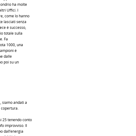
 Sondrio ha molte
ri Uffici. I
ere, come lo hanno
e lasciati senza
vece é successo,
o totale sulla
le. Fa
quota 1000, una
 lampioni é
ne dalle
o poi su un
a, siamo andati a
 copertura.
ai 25 tenendo conto
o improvviso. Il
o dall’energia