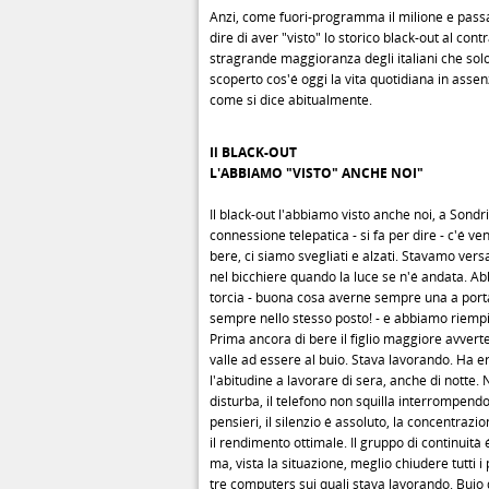
Anzi, come fuori-programma il milione e pass
dire di aver "visto" lo storico black-out al contr
stragrande maggioranza degli italiani che solo
scoperto cos'é oggi la vita quotidiana in assen
come si dice abitualmente.
Il BLACK-OUT
L'ABBIAMO "VISTO" ANCHE NOI"
Il black-out l'abbiamo visto anche noi, a Sondr
connessione telepatica - si fa per dire - c'é ve
bere, ci siamo svegliati e alzati. Stavamo ver
nel bicchiere quando la luce se n'é andata. A
torcia - buona cosa averne sempre una a port
sempre nello stesso posto! - e abbiamo riempit
Prima ancora di bere il figlio maggiore avverte
valle ad essere al buio. Stava lavorando. Ha e
l'abitudine a lavorare di sera, anche di notte.
disturba, il telefono non squilla interrompendo 
pensieri, il silenzio é assoluto, la concentraz
il rendimento ottimale. Il gruppo di continuità 
ma, vista la situazione, meglio chiudere tutti 
tre computers sui quali stava lavorando. Buio