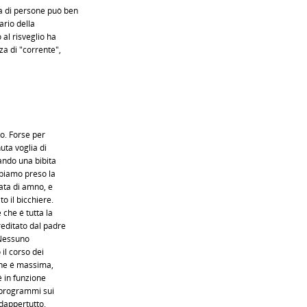
a di persone può ben
ario della
 al risveglio ha
za di "corrente",
io. Forse per
nuta voglia di
sando una bibita
bbiamo preso la
ata di amno, e
o il bicchiere.
 che é tutta la
reditato dal padre
 Nessuno
il corso dei
ione é massima,
é in funzione
i programmi sui
 dappertutto.