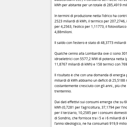
kWh per abitante per un totale di 285,4919 mil
In termini di produzione netta l’idrico ha contr
2523 miliardi di kWh, il termico per 207,2746, 
per 4,2563, l’eolico per 1,11773, il fotovoltaico
4,88milioni.
Il saldo con l’estero è stato di 48,3773 miliard
Qualche cenno alla Lombardia ove ci sono 301
idroelettrici con 5577,2 MW di potenza netta (p
11,8767 miliardi di kWh) e 158 termici con 76
Il risultato è che con una domanda di energia 
miliardi di kWh abbiamo un deficit di 25,5188 mi
costantemente cresciuto con gli anni., più che t
trentennio.
Dai dati effettivi sui consumi emerge che su 6
kWh (0,7281 per l’agricoltura, 37,1794 per l’in
per il terziario, 10,2585 per i consumi domestic
di Sondrio, che fornisce tra i 5 e i 6 miliardi 
l’anno ideologico, ne ha consumati 919,9 milion