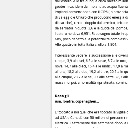
dall’estero. Alle tre dunque circa mezzo milio
geotermica, idem da impianti ad acqua fluente
impianti convenzionati con il CIP6 (in provinci
di Saleggio e Chiuro che producono energia da
discariche), circa il doppio dal termico, bricio
da serbatoi in quota. 3,6 é la quota del pomp
l'estero ne dava 6,951. Fabbisogno totale in
MW, poco rispetto alla potenzialità complessi
Alle quattro in tutta Italia crollo a 1,804.
Interessante vedere la successione alle diverse
cinque, 3,9 alle sei, 6,3 alle sette, 8,7 alle otto,
nove, 14,7 alle dieci, 16,4 alle undici, 17,9 a 
all'una, 18,2 alle due, 19,2 alle tre, 20,5 alle q
alle cinque, 23,7 alle sei, 27 alle sette, 28,7 alle
massimo, poi, a normalità ripristinata, comincia
Dopo gli
usa, londra, copenaghen...
E' toccato a noi quel che era toccato la vigilia
ad USA e Canadà con 50 milioni di persone r
elettrica. Esattamente due settimane dopo la 