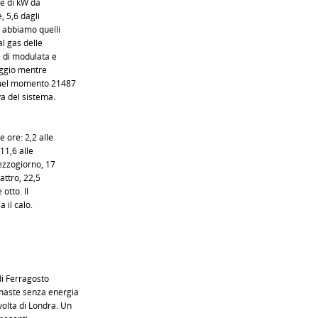
ne di kW da
, 5,6 dagli
a abbiamo quelli
l gas delle
le di modulata e
aggio mentre
 quel momento 21487
va del sistema.
 ore: 2,2 alle
 11,6 alle
mezzogiorno, 17
uattro, 22,5
 otto. Il
 il calo.
 di Ferragosto
imaste senza energia
volta di Londra. Un