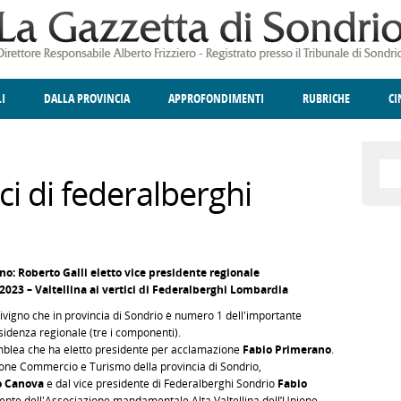
LI
DALLA PROVINCIA
APPROFONDIMENTI
RUBRICHE
C
ELLINA
A
GIUSTIZIA
DEGNO DI NOTA
TERRITORIO
ANGOLO DELLE IDEE
CULTURA E SPETTACOLI
FATTI DELLO SPI
POLIT
ici di federalberghi
no: Roberto Galli eletto vice presidente regionale
 2023 – Valtellina ai vertici di Federalberghi Lombardia
Livigno che in provincia di Sondrio è numero 1 dell'importante
esidenza regionale (tre i componenti).
semblea che ha eletto presidente per acclamazione
Fabio Primerano
.
one Commercio e Turismo della provincia di Sondrio,
o Canova
e dal vice presidente di Federalberghi Sondrio
Fabio
dente dell'Associazione mandamentale Alta Valtellina dell’Unione.