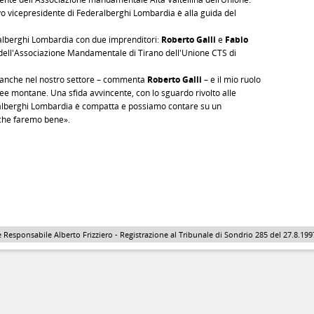
ovo vicepresidente di Federalberghi Lombardia è alla guida del
eralberghi Lombardia con due imprenditori:
Roberto Galli
e
Fabio
 dell'Associazione Mandamentale di Tirano dell'Unione CTS di
e anche nel nostro settore – commenta
Roberto Galli
– e il mio ruolo
ee montane. Una sfida avvincente, con lo sguardo rivolto alle
ralberghi Lombardia è compatta e possiamo contare su un
 che faremo bene».
 Responsabile Alberto Frizziero - Registrazione al Tribunale di Sondrio 285 del 27.8.1997 - 