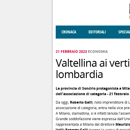
Salta al contenuto principale
CRONACA
EDITORIALI
SPECIA
SOCIETÀ
ENOGASTRONOMIA
COSTUME
DONNE DI VALT
ECONOMI
21 FEBBRAIO 2023
ECONOMIA
Valtellina ai vert
lombardia
La provincia di Sondrio protagonista a Mila
dell’associazione di categoria - 21 febbraio
Da oggi,
Roberto Galli
, noto imprenditore di 
associazione di categoria, entra nella vice pr
A Milano, stamattina, si è infatti tenuta l'as
Grande soddisfazione viene espressa dall'Uni
rappresentata a Milano dal direttore
Maurizi
Valli: Roberto Galli
ricopre la carica di presi