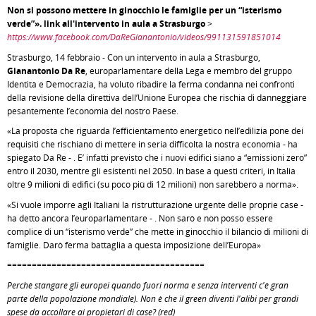
Non si possono mettere in ginocchio le famiglie per un “isterismo
verde”». link all'intervento in aula a Strasburgo
>
https://www.facebook.com/DaReGianantonio/videos/991131591851014
Strasburgo, 14 febbraio - Con un intervento in aula a Strasburgo,
Gianantonio Da Re
, europarlamentare della Lega e membro del gruppo
Identità e Democrazia, ha voluto ribadire la ferma condanna nei confronti
della revisione della direttiva dell’Unione Europea che rischia di danneggiare
pesantemente l’economia del nostro Paese.
«La proposta che riguarda l’efficientamento energetico nell’edilizia pone dei
requisiti che rischiano di mettere in seria difficoltà la nostra economia - ha
spiegato Da Re - . E’ infatti previsto che i nuovi edifici siano a “emissioni zero”
entro il 2030, mentre gli esistenti nel 2050. In base a questi criteri, in Italia
oltre 9 milioni di edifici (su poco più di 12 milioni) non sarebbero a norma».
«Si vuole imporre agli Italiani la ristrutturazione urgente delle proprie case -
ha detto ancora l’europarlamentare - . Non sarò e non posso essere
complice di un “isterismo verde” che mette in ginocchio il bilancio di milioni di
famiglie. Darò ferma battaglia a questa imposizione dell’Europa»
========================================
Perchè stangare gli europei quando fuori norma e senza interventi c'è gran
parte della popolazione mondiale). Non è che il green diventi l'alibi per grandi
spese da accollare ai propietari di case? (red)