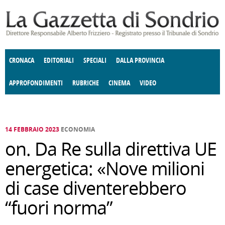
Salta al contenuto principale
CRONACA
EDITORIALI
SPECIALI
DALLA PROVINCIA
APPROFONDIMENTI
RUBRICHE
CINEMA
VIDEO
SOCIETÀ
ENOGASTRONOMIA
COSTUME
DONNE DI VALTELLINA
ECONOMIA
GIUSTIZIA
DEGNO DI NOTA
TERRITORIO
CULTURA
ANGOLO
E SPETTACOLI
DELLE IDEE
FATTI DELLO SPIRITO
POLITICA
CCCVA
14 FEBBRAIO 2023
ECONOMIA
on. Da Re sulla direttiva UE
energetica: «Nove milioni
di case diventerebbero
“fuori norma”