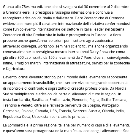
Giunta alla 78esima edizione, che si svolgerà dal 30 novembre al 2 dicembre
a CremonaFiere, la prestigiosa rassegna internazionale continua a
raccogliere adesioni dall’Italia e dall’estero. Fiere Zootecniche di Cremona
evidenzia sempre più il carattere internazionale dell’iniziativa confermandosi
come l’unico evento internazionale del settore in Italia, leader nel Sistema
Zootecnico di Alta Produttività in Italia e protagonista in Europa. La fiera
propone anche quest’anno soluzioni per il settore agro-zootecnico
attraverso convegni, workshop, seminari scientifici, ma anche organizzando
contestualmente la prestigiosa mostra International Dairy Show che conta
già oltre 800 capi iscritti da 150 allevamenti da 7 Paesi diversi, coinvolgendo,
infine, i migliori marchi internazionali di attrezzature, servizi per la zootecnia
e l’agricoltura.
L’evento, ormai divenuto storico, per il mondo dell’allevamento rappresenta
un appuntamento insostituibile, che il settore vive come grande opportunità
di incontro e di confronto e soprattutto di crescita professionale. Da Nord a
Sud si moltiplicano le adesioni da parte di allevatori di tutte le regioni. In
testa Lombardia, Basilicata, Emilia, Lazio, Piemonte, Puglia, Sicilia, Toscana,
Trentino e Veneto, oltre alle richieste pervenute da Spagna, Portogallo,
Germania, Polonia, Canada, USA, Francia, Svizzera, Austria, Olanda, India,
Repubblica Ceca, Uzbekistan per citare le principali.
La Lombardia è la prima regione italiana per numero di capi e di allevamenti,
e quest’anno sarà protagonista della manifestazione con gli allevamenti: Soc.