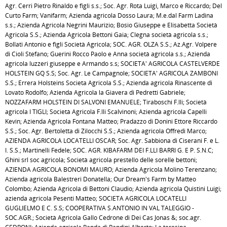
Agr. Cerri Pietro Rinaldo e figli s.s.; Soc. Agr. Rota Luigi, Marco e Riccardo; Del
Curto Farm; Vanifarm; Azienda agricola Dosso Laura; M.e.dal Farm Ladina
s.s.; Azienda Agricola Negrini Maurizio; Bosio Giuseppe e Elisabetta Società
Agricola S.S.; Azienda Agricola Bettoni Gaia; Clegna società agricola s.s.;
Bollati Antonio e figli Società Agricola; SOC. AGR. OLZA S.S.; Az.Agr. Volpere
di Cioli Stefano; Guerini Rocco Paolo e Anna società agricola s.s.; Azienda
agricola luzzeri giuseppe e Armando s.s; SOCIETA' AGRICOLA CASTELVERDE
HOLSTEIN GQ S.S; Soc. Agr. Le Campagnole; SOCIETA' AGRICOLA ZAMBONI
S.S.; Errera Holsteins Societa Agricola S.S.; Azienda agricola Rinascente di
Lovato Rodolfo; Azienda Agricola la Giavera di Pedretti Gabriele;
NOZZAFARM HOLSTEIN DI SALVONI EMANUELE; Tiraboschi F.lli; Società
agricola I TIGLI; Società Agricola F.lli Scalvinoni; Azienda agricola Capelli
Kevin; Azienda Agricola Fontana Matteo; Pradazzo di Donini Ettore Riccardo
S.S.; Soc. Agr. Bertoletta di Zilocchi S.S.; Azienda agricola Offredi Marco;
AZIENDA AGRICOLA LOCATELLI OSCAR; Soc. Agr. Sabbiona di Ciserani F. e L.
I. S.S.; Martinelli Fedele; SOC. AGR. KIBAFARM DEI F.LLI BARRI G. E P. S.N.C;
Ghini srl soc agricola; Società agricola prestello delle sorelle bettoni;
AZIENDA AGRICOLA BONOMI MAURO; Azienda Agricola Molino Terenzano;
Azienda agricola Balestreri Donatella; Our Dream's Farm by Matteo
Colombo; Azienda Agricola di Bettoni Claudio; Azienda agricola Quistini Luigi;
azienda agricola Pesenti Matteo; SOCIETA AGRICOLA LOCATELLI
GUGLIELMO E C. S.S; COOPERATIVA S.ANTONIO IN VAL TALEGGIO -
SOC.AGR.; Società Agricola Gallo Cedrone di Dei Cas Jonas &; soc.agr.