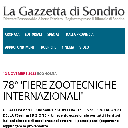
Salta al contenuto principale
CRONACA
EDITORIALI
SPECIALI
DALLA PROVINCIA
APPROFONDIMENTI
RUBRICHE
CINEMA
VIDEO
SOCIETÀ
ENOGASTRONOMIA
COSTUME
DONNE DI VALTELLINA
ECONOMIA
GIUSTIZIA
DEGNO DI NOTA
TERRITORIO
CULTURA
ANGOLO
E SPETTACOLI
DELLE IDEE
FATTI DELLO SPIRITO
POLITICA
CCCVA
12 NOVEMBRE 2023
ECONOMIA
78° 'FIERE ZOOTECNICHE
INTERNAZIONALI'
GLI ALLEVAMENTI LOMBARDI, E QUELLI VALTELLINESI, PROTAGONISTI
DELLA 78esima EDIZIONE - Un evento eccezionale per tutti i territori
italiani simbolo di eccellenza del settore - i partecipanti (opportuno
aggiungere la provenienza