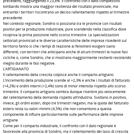
precedenti, raggiungendo il 23,8%. Il confronto con il dato complessivo
lombardo mostra una maggior resilienza del risultato provinciale, ma
entrambi i territori riscontrano un deciso rallentamento rispetto al trimestre
precedente.
Nel contesto regionale, Sondrio si posiziona tra le provincie con risultati
positivi per la produzione industriale, pure scendendo nella classifica dove
ricopriva la prima posizione nello scorso trimestre. Le specializzazioni
settoriali provinciali e le diverse caratteristiche delle imprese risiedenti sul
territorio fanno sì che i tempi di reazione ai fenomeni esogeni siano
differenti, con territori che anticipano anche di alcuni trimestri le nuove fasi
cicliche o, come Sondrio, che si mostrano maggiormente resilienti resistendo
meglio durante le fasi negative.
L’ARTIGIANATO
Il rallentamento della crescita colpisce anche il comparto artigiano.
L’incremento della produzione scende al +2,3% e anche i risultati di fatturato
(+4,2%) e ordini interni (+2,4%) sono di minor intensità rispetto allo scorso
trimestre. Il comparto artigiano sembra dunque risentire più velocemente
del rallentamento della domanda rispetto all’industria. Svoltano in positivo,
invece, gli ordini esteri, dopo tre trimestri negativi, ma la quota del fatturato
estero resta su valori minimi (4,5%) che non consentono a questa
componente di influire particolarmente sulle performance delle imprese
artigiane.
Come per il comparto industriale, il confronto con il dato regionale è
favorevole alla provincia di Sondrio, ma il rallentamento dei tassi di crescita