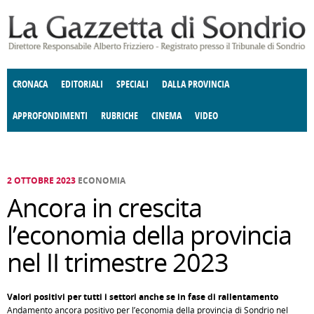
Salta al contenuto principale
CRONACA
EDITORIALI
SPECIALI
DALLA PROVINCIA
APPROFONDIMENTI
RUBRICHE
CINEMA
VIDEO
SOCIETÀ
ENOGASTRONOMIA
COSTUME
DONNE DI VALTELLINA
ECONOMIA
GIUSTIZIA
DEGNO DI NOTA
TERRITORIO
CULTURA
ANGOLO
E SPETTACOLI
DELLE IDEE
FATTI DELLO SPIRITO
POLITICA
CCCVA
2 OTTOBRE 2023
ECONOMIA
Ancora in crescita
l’economia della provincia
nel II trimestre 2023
Valori positivi per tutti i settori anche se in fase di rallentamento
Andamento ancora positivo per l’economia della provincia di Sondrio nel