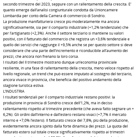
secondo trimestre del 2023, seppure con un rallentamento della crescita. E’
quanto emerge dall’analisi congiunturale condotta da Unioncamere
Lombardia per conto della Camera di commercio di Sondrio.
La produzione manifatturiera cresce più moderatamente ma ancora
significativamente, sia per il comparto industriale (+1,2% tendenziale) che
per l’artigianato (+2,3%). Anche il settore terziario si mantiene su valori
positivi, con il fatturato del commercio che registra un +3,6% tendenziale e
quello dei servizi che raggiunge il +9,5% anche se per questo settore si deve
considerare che una parte dell’incremento è riconducibile all’aumento dei
prezzi, che ancora non frenano la loro corsa.
I risultati del II trimestre mostrano dunque un’economia provinciale
resiliente, in una fase di rallentamento della crescita, meno veloce rispetto al
livello regionale, un trend che può essere imputato al sostegno del terziario,
ancora vivace in provincia, che beneficia del positivo andamento della
stagione turistica estiva.
L’INDUSTRIA
I risultati tendenziali per il comparto industriale restano positivi: la
produzione in provincia di Sondrio cresce dell’1,2%, ma in deciso
rallentamento rispetto al trimestre precedente (che aveva fatto segnare un +
6,2%). Gli ordini dall’interno e dall’estero restano vivaci (+7,7% il mercato
interno e +7,0% l’estero). Il fatturato cresce del 7,8%, più della produzione,
evidentemente ancora spinto dalla forte dinamica dei prezzi. La quota del
fatturato estero sul totale cresce significativamente rispetto ai trimestri