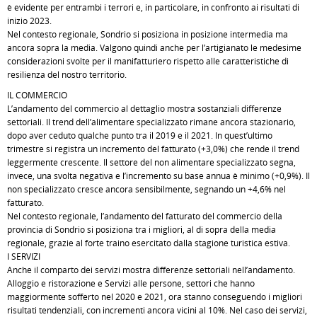
è evidente per entrambi i terrori e, in particolare, in confronto ai risultati di
inizio 2023.
Nel contesto regionale, Sondrio si posiziona in posizione intermedia ma
ancora sopra la media. Valgono quindi anche per l’artigianato le medesime
considerazioni svolte per il manifatturiero rispetto alle caratteristiche di
resilienza del nostro territorio.
IL COMMERCIO
L’andamento del commercio al dettaglio mostra sostanziali differenze
settoriali. Il trend dell’alimentare specializzato rimane ancora stazionario,
dopo aver ceduto qualche punto tra il 2019 e il 2021. In quest’ultimo
trimestre si registra un incremento del fatturato (+3,0%) che rende il trend
leggermente crescente. Il settore del non alimentare specializzato segna,
invece, una svolta negativa e l’incremento su base annua è minimo (+0,9%). Il
non specializzato cresce ancora sensibilmente, segnando un +4,6% nel
fatturato.
Nel contesto regionale, l’andamento del fatturato del commercio della
provincia di Sondrio si posiziona tra i migliori, al di sopra della media
regionale, grazie al forte traino esercitato dalla stagione turistica estiva.
I SERVIZI
Anche il comparto dei servizi mostra differenze settoriali nell’andamento.
Alloggio e ristorazione e Servizi alle persone, settori che hanno
maggiormente sofferto nel 2020 e 2021, ora stanno conseguendo i migliori
risultati tendenziali, con incrementi ancora vicini al 10%. Nel caso dei servizi,