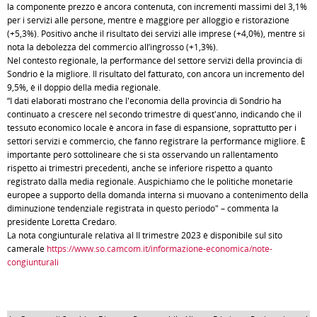
la componente prezzo è ancora contenuta, con incrementi massimi del 3,1%
per i servizi alle persone, mentre è maggiore per alloggio e ristorazione
(+5,3%). Positivo anche il risultato dei servizi alle imprese (+4,0%), mentre si
nota la debolezza del commercio all’ingrosso (+1,3%).
Nel contesto regionale, la performance del settore servizi della provincia di
Sondrio è la migliore. Il risultato del fatturato, con ancora un incremento del
9,5%, è il doppio della media regionale.
“I dati elaborati mostrano che l'economia della provincia di Sondrio ha
continuato a crescere nel secondo trimestre di quest'anno, indicando che il
tessuto economico locale è ancora in fase di espansione, soprattutto per i
settori servizi e commercio, che fanno registrare la performance migliore. È
importante però sottolineare che si sta osservando un rallentamento
rispetto ai trimestri precedenti, anche se inferiore rispetto a quanto
registrato dalla media regionale. Auspichiamo che le politiche monetarie
europee a supporto della domanda interna si muovano a contenimento della
diminuzione tendenziale registrata in questo periodo" – commenta la
presidente Loretta Credaro.
La nota congiunturale relativa al II trimestre 2023 è disponibile sul sito
camerale
https://www.so.camcom.it/informazione-economica/note-
congiunturali