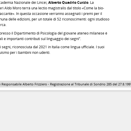
ccademia Nazionale dei Lincei,
Alberto Quadrio Curzio
. La
ari Aldo Moro terrà una lectio magistralis dal titolo «Come la bio-
ttaccante». In questa occasione verranno assegnati i premi per il
gnuna delle edizioni, per un totale di 52 riconoscimenti: ogni studioso
erca.
e presso il Dipartimento di Psicologia del giovane ateneo milanese è
ali e importanti contributi sul linguaggio dei segni”.
i segni, riconosciuta dal 2021 in Italia come lingua ufficiale. I suoi
guismo per i bambini non udenti.
 Responsabile Alberto Frizziero - Registrazione al Tribunale di Sondrio 285 del 27.8.1997 - 