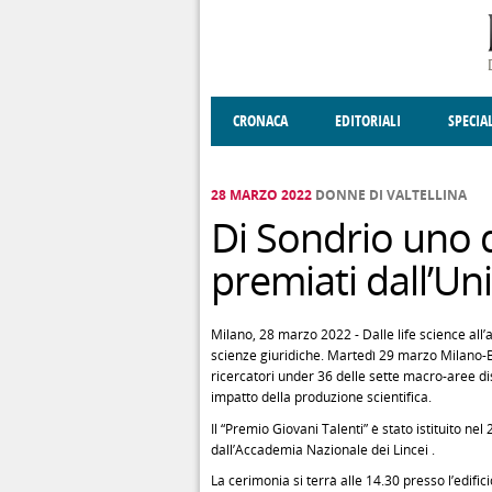
Salta al contenuto principale
CRONACA
EDITORIALI
SPECIA
SOCIETÀ
ENOGASTRONOMIA
COSTUME
DONNE DI VALT
ECONOMI
28 MARZO 2022
DONNE DI VALTELLINA
Di Sondrio uno d
premiati dall’Un
Milano, 28 marzo 2022 - Dalle life science all’a
scienze giuridiche. Martedì 29 marzo Milano-Bic
ricercatori under 36 delle sette macro-aree disc
impatto della produzione scientifica.
Il “Premio Giovani Talenti” è stato istituito ne
dall’Accademia Nazionale dei Lincei .
La cerimonia si terrà alle 14.30 presso l’edifi