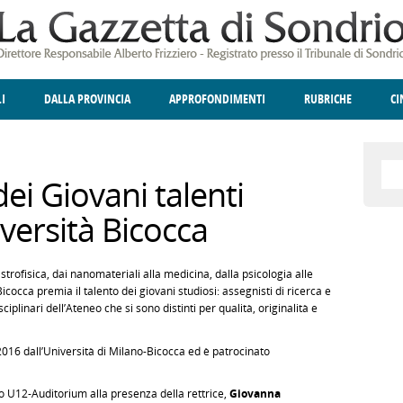
LI
DALLA PROVINCIA
APPROFONDIMENTI
RUBRICHE
C
ELLINA
A
GIUSTIZIA
DEGNO DI NOTA
TERRITORIO
ANGOLO DELLE IDEE
CULTURA E SPETTACOLI
FATTI DELLO SPI
POLIT
ei Giovani talenti
iversità Bicocca
strofisica, dai nanomateriali alla medicina, dalla psicologia alle
occa premia il talento dei giovani studiosi: assegnisti di ricerca e
iplinari dell’Ateneo che si sono distinti per qualità, originalità e
l 2016 dall’Università di Milano-Bicocca ed è patrocinato
cio U12-Auditorium alla presenza della rettrice,
Giovanna