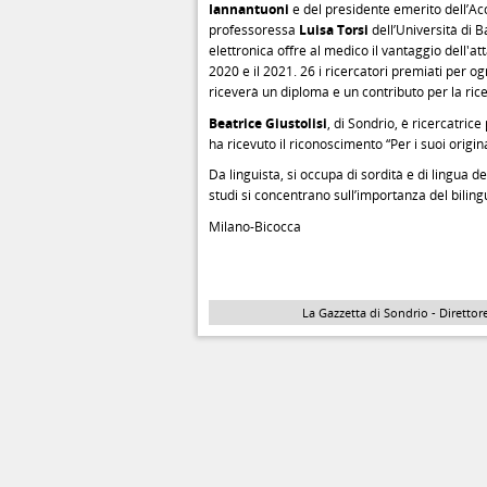
Iannantuoni
e del presidente emerito dell’A
professoressa
Luisa Torsi
dell’Università di B
elettronica offre al medico il vantaggio dell'a
2020 e il 2021. 26 i ricercatori premiati per o
riceverà un diploma e un contributo per la ric
Beatrice Giustolisi
, di Sondrio, è ricercatric
ha ricevuto il riconoscimento “Per i suoi origin
Da linguista, si occupa di sordità e di lingua de
studi si concentrano sull’importanza del bilin
Milano-Bicocca
La Gazzetta di Sondrio - Direttore