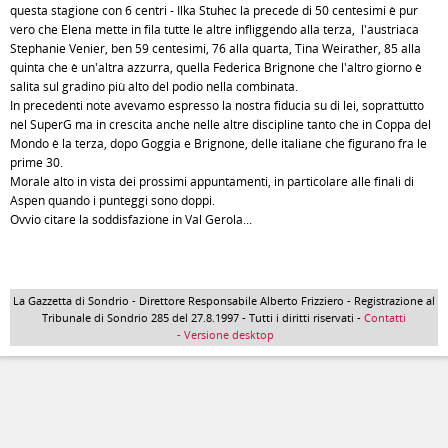
questa stagione con 6 centri - Ilka Stuhec la precede di 50 centesimi è pur
vero che Elena mette in fila tutte le altre infliggendo alla terza, l'austriaca
Stephanie Venier, ben 59 centesimi, 76 alla quarta, Tina Weirather, 85 alla
quinta che è un'altra azzurra, quella Federica Brignone che l'altro giorno è
salita sul gradino più alto del podio nella combinata.
In precedenti note avevamo espresso la nostra fiducia su di lei, soprattutto
nel SuperG ma in crescita anche nelle altre discipline tanto che in Coppa del
Mondo è la terza, dopo Goggia e Brignone, delle italiane che figurano fra le
prime 30.
Morale alto in vista dei prossimi appuntamenti, in particolare alle finali di
Aspen quando i punteggi sono doppi.
Ovvio citare la soddisfazione in Val Gerola...
La Gazzetta di Sondrio - Direttore Responsabile Alberto Frizziero - Registrazione al
Tribunale di Sondrio 285 del 27.8.1997 - Tutti i diritti riservati -
Contatti
- Versione desktop