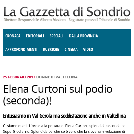
Salta al contenuto principale
CRONACA
EDITORIALI
SPECIALI
DALLA PROVINCIA
APPROFONDIMENTI
RUBRICHE
CINEMA
VIDEO
SOCIETÀ
ENOGASTRONOMIA
COSTUME
DONNE DI VALTELLINA
ECONOMIA
GIUSTIZIA
DEGNO DI NOTA
TERRITORIO
CULTURA
ANGOLO
E SPETTACOLI
DELLE IDEE
FATTI DELLO SPIRITO
POLITICA
CCCVA
25 FEBBRAIO 2017
DONNE DI VALTELLINA
Elena Curtoni sul podio
(seconda)!
Entusiasmo in Val Gerola ma soddisfazione anche in Valtellina
Ci siamo quasi. L'oro è alla portata di Elena Curtoni, splendida seconda nel
SuperG odierno. Splendida perchè se è vero che la slovena -rivelazione di