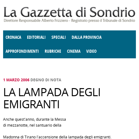
Salta al contenuto principale
CRONACA
EDITORIALI
SPECIALI
DALLA PROVINCIA
APPROFONDIMENTI
RUBRICHE
CINEMA
VIDEO
SOCIETÀ
ENOGASTRONOMIA
COSTUME
DONNE DI VALTELLINA
ECONOMIA
GIUSTIZIA
DEGNO DI NOTA
TERRITORIO
CULTURA
ANGOLO
E SPETTACOLI
DELLE IDEE
FATTI DELLO SPIRITO
POLITICA
CCCVA
1 MARZO 2006
DEGNO DI NOTA
LA LAMPADA DEGLI
EMIGRANTI
Anche quest'anno, durante la Messa
di mezzanotte, nel santuario della
Madonna di Tirano l'accensione della lampada degli emigranti.