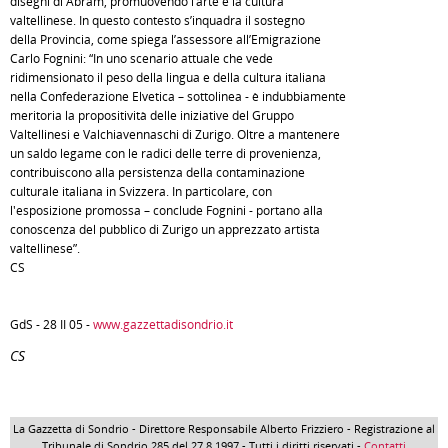
disegni di Abram, promuovendo l’arte e la cultura
valtellinese. In questo contesto s’inquadra il sostegno
della Provincia, come spiega l’assessore all’Emigrazione
Carlo Fognini: “In uno scenario attuale che vede
ridimensionato il peso della lingua e della cultura italiana
nella Confederazione Elvetica – sottolinea - è indubbiamente
meritoria la propositività delle iniziative del Gruppo
Valtellinesi e Valchiavennaschi di Zurigo. Oltre a mantenere
un saldo legame con le radici delle terre di provenienza,
contribuiscono alla persistenza della contaminazione
culturale italiana in Svizzera. In particolare, con
l'esposizione promossa – conclude Fognini - portano alla
conoscenza del pubblico di Zurigo un apprezzato artista
valtellinese”.
CS
GdS - 28 II 05 -
www.gazzettadisondrio.it
CS
La Gazzetta di Sondrio - Direttore Responsabile Alberto Frizziero - Registrazione al
Tribunale di Sondrio 285 del 27.8.1997 - Tutti i diritti riservati -
Contatti