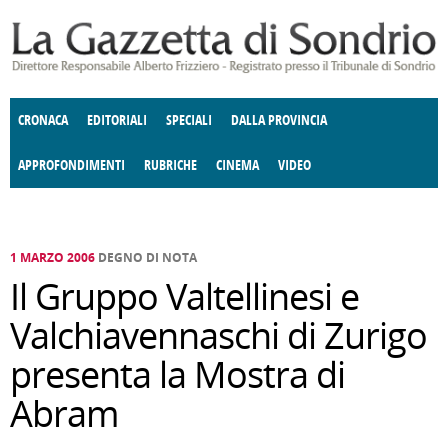
Salta al contenuto principale
CRONACA
EDITORIALI
SPECIALI
DALLA PROVINCIA
APPROFONDIMENTI
RUBRICHE
CINEMA
VIDEO
SOCIETÀ
ENOGASTRONOMIA
COSTUME
DONNE DI VALTELLINA
ECONOMIA
GIUSTIZIA
DEGNO DI NOTA
TERRITORIO
CULTURA
ANGOLO
E SPETTACOLI
DELLE IDEE
FATTI DELLO SPIRITO
POLITICA
CCCVA
1 MARZO 2006
DEGNO DI NOTA
Il Gruppo Valtellinesi e
Valchiavennaschi di Zurigo
presenta la Mostra di
Abram