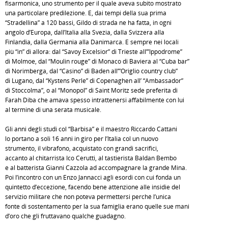
fisarmonica, uno strumento per il quale aveva subito mostrato
una particolare predilezione. E, dai tempi della sua prima
“Stradellina” a 120 bassi, Gildo di strada ne ha fatta, in ogni
angolo d’Europa, dall’Italia alla Svezia, dalla Svizzera alla
Finlandia, dalla Germania alla Danimarca. E sempre nei locali
più “in” di allora: dal “Savoy Excelsior” di Trieste all’”Ippodrome”
di Molmoe, dal “Moulin rouge” di Monaco di Baviera al “Cuba bar”
di Norimberga, dal “Casino” di Baden all’”Origlio country club”
di Lugano, dal “Kystens Perle” di Copenaghen all’ “Ambassador”
di Stoccolma”, o al “Monopol” di Saint Moritz sede preferita di
Farah Diba che amava spesso intrattenersi affabilmente con lui
al termine di una serata musicale.
Gli anni degli studi col “Barbisa” e il maestro Riccardo Cattani
lo portano a soli 16 anni in giro per l’Italia col un nuovo
strumento, il vibrafono, acquistato con grandi sacrifici,
accanto al chitarrista Ico Cerutti, al tastierista Baldan Bembo
e al batterista Gianni Cazzola ad accompagnare la grande Mina.
Poi l’incontro con un Enzo Jannacci agli esordi con cui fonda un
quintetto d’eccezione, facendo bene attenzione alle insidie del
servizio militare che non poteva permettersi perché l’unica
fonte di sostentamento per la sua famiglia erano quelle sue mani
d’oro che gli fruttavano qualche guadagno.