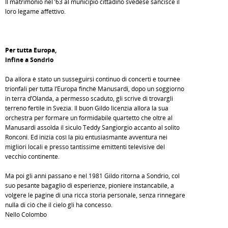
Il matrimonio nel ’63 al municipio cittadino svedese sancisce il
loro legame affettivo.
Per tutta Europa,
infine a Sondrio
Da allora è stato un susseguirsi continuo di concerti e tournèe
trionfali per tutta l’Europa finchè Manusardi, dopo un soggiorno
in terra d’Olanda, a permesso scaduto, gli scrive di trovargli
terreno fertile in Svezia. Il buon Gildo licenzia allora la sua
orchestra per formare un formidabile quartetto che oltre al
Manusardi assolda il siculo Teddy Sangiorgio accanto al solito
Ronconi. Ed inizia così la più entusiasmante avventura nei
migliori locali e presso tantissime emittenti televisive del
vecchio continente.
Ma poi gli anni passano e nel 1981 Gildo ritorna a Sondrio, col
suo pesante bagaglio di esperienze, pioniere instancabile, a
volgere le pagine di una ricca storia personale, senza rinnegare
nulla di ciò che il cielo gli ha concesso.
Nello Colombo