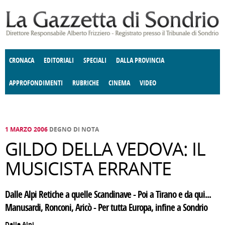
Salta al contenuto principale
CRONACA
EDITORIALI
SPECIALI
DALLA PROVINCIA
APPROFONDIMENTI
RUBRICHE
CINEMA
VIDEO
SOCIETÀ
ENOGASTRONOMIA
COSTUME
DONNE DI VALTELLINA
ECONOMIA
GIUSTIZIA
DEGNO DI NOTA
TERRITORIO
CULTURA
ANGOLO
E SPETTACOLI
DELLE IDEE
FATTI DELLO SPIRITO
POLITICA
CCCVA
1 MARZO 2006
DEGNO DI NOTA
GILDO DELLA VEDOVA: IL
MUSICISTA ERRANTE
Dalle Alpi Retiche a quelle Scandinave - Poi a Tirano e da qui...
Manusardi, Ronconi, Aricò - Per tutta Europa, infine a Sondrio
Dalle Alpi