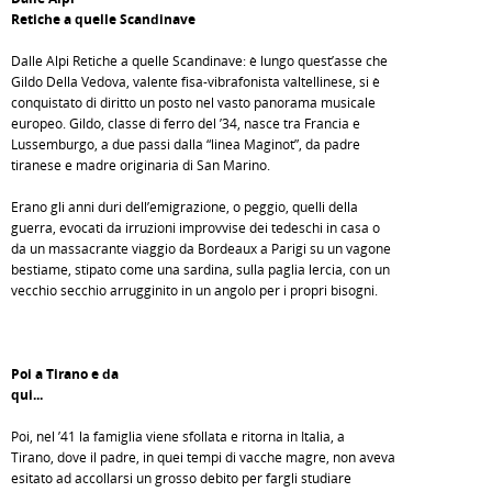
Retiche a quelle Scandinave
Dalle Alpi Retiche a quelle Scandinave: è lungo quest’asse che
Gildo Della Vedova, valente fisa-vibrafonista valtellinese, si è
conquistato di diritto un posto nel vasto panorama musicale
europeo. Gildo, classe di ferro del ’34, nasce tra Francia e
Lussemburgo, a due passi dalla “linea Maginot”, da padre
tiranese e madre originaria di San Marino.
Erano gli anni duri dell’emigrazione, o peggio, quelli della
guerra, evocati da irruzioni improvvise dei tedeschi in casa o
da un massacrante viaggio da Bordeaux a Parigi su un vagone
bestiame, stipato come una sardina, sulla paglia lercia, con un
vecchio secchio arrugginito in un angolo per i propri bisogni.
Poi a Tirano e da
qui...
Poi, nel ’41 la famiglia viene sfollata e ritorna in Italia, a
Tirano, dove il padre, in quei tempi di vacche magre, non aveva
esitato ad accollarsi un grosso debito per fargli studiare