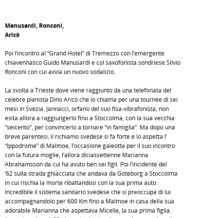
Manusardi, Ronconi,
Aricò
Poi l’incontro al “Grand Hotel” di Tremezzo con l’emergente
chiavennasco Guido Manusardi e col saxofonista sondriese Silvio
Ronconi con cui avvia un nuovo sodalizio.
La svolta a Trieste dove viene raggiunto da una telefonata del
celebre pianista Dino Aricò che lo chiama per una tournèe di sei
mesi in Svezia. Jannacci, orfano del suo fisa-vibrafonista, non
esita allora a raggiungerlo fino a Stoccolma, con la sua vecchia
“seicento”, per convincerlo a tornare “in famiglia”. Ma dopo una
breve parentesi, il richiamo svedese si fa forte e lo aspetta l’
“Ippodrome” di Malmoe, l’occasione galeotta per il suo incontro
con la futura moglie, l’allora diciassettenne Marianna
Abrahamsson da cui ha avuto ben sei figli. Poi l’incidente del
’62 sulla strada ghiacciata che andava da Goteborg a Stoccolma
in cui rischia la morte ribaltandosi con la sua prima auto.
Incredibile il sistema sanitario svedese che si preoccupa di lui
accompagnandolo per 600 Km fino a Malmoe in casa della sua
adorabile Marianna che aspettava Micelle, la sua prima figlia.