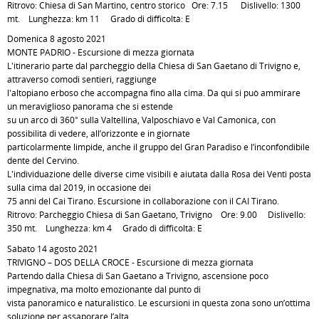
Ritrovo: Chiesa di San Martino, centro storico Ore: 7.15 Dislivello: 1300
mt. Lunghezza: km 11 Grado di difficoltà: E
Domenica 8 agosto 2021
MONTE PADRIO - Escursione di mezza giornata
L'itinerario parte dal parcheggio della Chiesa di San Gaetano di Trivigno e,
attraverso comodi sentieri, raggiunge
l'altopiano erboso che accompagna fino alla cima. Da qui si può ammirare
un meraviglioso panorama che si estende
su un arco di 360° sulla Valtellina, Valposchiavo e Val Camonica, con
possibilità di vedere, all’orizzonte e in giornate
particolarmente limpide, anche il gruppo del Gran Paradiso e l’inconfondibile
dente del Cervino.
L'individuazione delle diverse cime visibili è aiutata dalla Rosa dei Venti posta
sulla cima dal 2019, in occasione dei
75 anni del Cai Tirano. Escursione in collaborazione con il CAI Tirano.
Ritrovo: Parcheggio Chiesa di San Gaetano, Trivigno Ore: 9.00 Dislivello:
350 mt. Lunghezza: km 4 Grado di difficoltà: E
Sabato 14 agosto 2021
TRIVIGNO – DOS DELLA CROCE - Escursione di mezza giornata
Partendo dalla Chiesa di San Gaetano a Trivigno, ascensione poco
impegnativa, ma molto emozionante dal punto di
vista panoramico e naturalistico. Le escursioni in questa zona sono un’ottima
soluzione per assaporare l’alta