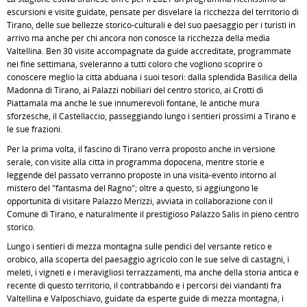
escursioni e visite guidate, pensate per disvelare la ricchezza del territorio di
Tirano, delle sue bellezze storico-culturali e del suo paesaggio per i turisti in
arrivo ma anche per chi ancora non conosce la ricchezza della media
Valtellina. Ben 30 visite accompagnate da guide accreditate, programmate
nei fine settimana, sveleranno a tutti coloro che vogliono scoprire o
conoscere meglio la città abduana i suoi tesori: dalla splendida Basilica della
Madonna di Tirano, ai Palazzi nobiliari del centro storico, ai Crotti di
Piattamala ma anche le sue innumerevoli fontane, le antiche mura
sforzesche, il Castellaccio, passeggiando lungo i sentieri prossimi a Tirano e
le sue frazioni.
Per la prima volta, il fascino di Tirano verrà proposto anche in versione
serale, con visite alla città in programma dopocena, mentre storie e
leggende del passato verranno proposte in una visita-evento intorno al
mistero del "fantasma del Ragno"; oltre a questo, si aggiungono le
opportunità di visitare Palazzo Merizzi, avviata in collaborazione con il
Comune di Tirano, e naturalmente il prestigioso Palazzo Salis in pieno centro
storico.
Lungo i sentieri di mezza montagna sulle pendici del versante retico e
orobico, alla scoperta del paesaggio agricolo con le sue selve di castagni, i
meleti, i vigneti e i meravigliosi terrazzamenti, ma anche della storia antica e
recente di questo territorio, il contrabbando e i percorsi dei viandanti fra
Valtellina e Valposchiavo, guidate da esperte guide di mezza montagna, i