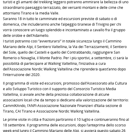
turisti e gli amanti del trekking leggero potranno ammirare la bellezza di uno
straordinario paesaggio terrazzato, dei versanti montani e delle cime che
attorniano Tirano e la media Valle.
Saranno 18 in tutto le camminate ed escursioni previste di sabato o di
domenica, che includeranno anche l’alpeggio tiranese di Trivigno per chi
vorrà conoscere un luogo splendido e incontaminato a cavallo fra il gruppo
delle orobie e dell’Adamello.
I turisti potranno così “avventurarsi” in totale sicurezza lungo il Cammino
Mariano delle Alpi, il Sentiero Valtellina, la Via dei Terrazzamenti, il Sentiero
del Sole, quello dei Castelli e quello del Contrabbando, raggiungere San
Romerio o Novaglia, il Monte Padrio. Per i più sportivi, a settembre, ci sarà la
possibilità di partecipare al Walking Valtellina, l’iniziativa a cura
dell’Associazione Nordic Walking Valtellina che riprenderà quest’anno dopo
l’interruzione del 2020.
Il programma di visite ed escursioni, promosso dall’Assessorato alla Cultura
e allo Sviluppo Turistico con il supporto del Consorzio Turistico Media
Valtellina, si avvale anche della preziosa collaborazione di alcune
associazioni locali che da tempo si dedicano alla valorizzazione del territorio:
CammIKAndo, l’ANFI-Associazione Nazionale Finanzieri d’Italia sezione di
Tirano, CAI Tirano e Associazione Nordic Walking Valtellina.
Le prime visite in città e frazioni partiranno il 10 luglio e continueranno fino al
18 settembre. Il programma delle escursioni, dopo l’anteprima dello scorso
week-end lungo il Cammino Mariano delle Alpi, si avvierà questo sabato 26