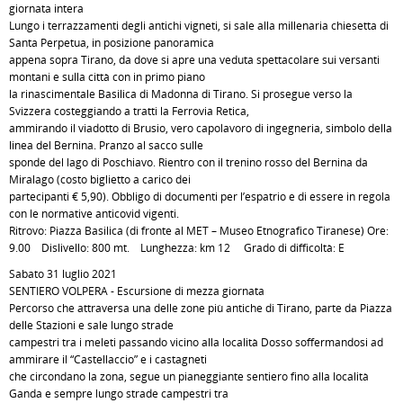
giornata intera
Lungo i terrazzamenti degli antichi vigneti, si sale alla millenaria chiesetta di
Santa Perpetua, in posizione panoramica
appena sopra Tirano, da dove si apre una veduta spettacolare sui versanti
montani e sulla città con in primo piano
la rinascimentale Basilica di Madonna di Tirano. Si prosegue verso la
Svizzera costeggiando a tratti la Ferrovia Retica,
ammirando il viadotto di Brusio, vero capolavoro di ingegneria, simbolo della
linea del Bernina. Pranzo al sacco sulle
sponde del lago di Poschiavo. Rientro con il trenino rosso del Bernina da
Miralago (costo biglietto a carico dei
partecipanti € 5,90). Obbligo di documenti per l’espatrio e di essere in regola
con le normative anticovid vigenti.
Ritrovo: Piazza Basilica (di fronte al MET – Museo Etnografico Tiranese) Ore:
9.00 Dislivello: 800 mt. Lunghezza: km 12 Grado di difficoltà: E
Sabato 31 luglio 2021
SENTIERO VOLPERA - Escursione di mezza giornata
Percorso che attraversa una delle zone più antiche di Tirano, parte da Piazza
delle Stazioni e sale lungo strade
campestri tra i meleti passando vicino alla località Dosso soffermandosi ad
ammirare il “Castellaccio” e i castagneti
che circondano la zona, segue un pianeggiante sentiero fino alla località
Ganda e sempre lungo strade campestri tra