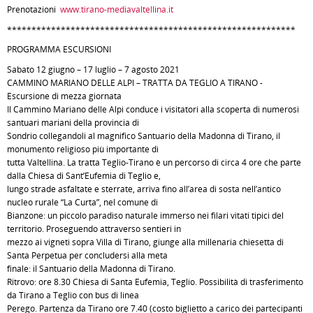
Prenotazioni
www.tirano-mediavaltellina.it
***********************************************************
PROGRAMMA ESCURSIONI
Sabato 12 giugno – 17 luglio – 7 agosto 2021
CAMMINO MARIANO DELLE ALPI – TRATTA DA TEGLIO A TIRANO -
Escursione di mezza giornata
Il Cammino Mariano delle Alpi conduce i visitatori alla scoperta di numerosi
santuari mariani della provincia di
Sondrio collegandoli al magnifico Santuario della Madonna di Tirano, il
monumento religioso più importante di
tutta Valtellina. La tratta Teglio-Tirano è un percorso di circa 4 ore che parte
dalla Chiesa di Sant’Eufemia di Teglio e,
lungo strade asfaltate e sterrate, arriva fino all’area di sosta nell’antico
nucleo rurale “La Curta”, nel comune di
Bianzone: un piccolo paradiso naturale immerso nei filari vitati tipici del
territorio. Proseguendo attraverso sentieri in
mezzo ai vigneti sopra Villa di Tirano, giunge alla millenaria chiesetta di
Santa Perpetua per concludersi alla meta
finale: il Santuario della Madonna di Tirano.
Ritrovo: ore 8.30 Chiesa di Santa Eufemia, Teglio. Possibilità di trasferimento
da Tirano a Teglio con bus di linea
Perego. Partenza da Tirano ore 7.40 (costo biglietto a carico dei partecipanti