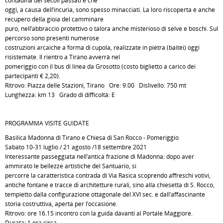
contadina dei secoli passati e che
oggi, a causa dell’incuria, sono spesso minacciati. La loro riscoperta è anche
recupero della gioia del camminare
puro, nell’abbraccio protettivo o talora anche misterioso di selve e boschi. Sul
percorso sono presenti numerose
costruzioni arcaiche a forma di cupola, realizzate in pietra (baitèi) oggi
risistemate. Il rientro a Tirano avverrà nel
pomeriggio con il bus di linea da Grosotto (costo biglietto a carico dei
partecipanti € 2,20).
Ritrovo: Piazza delle Stazioni, Tirano Ore: 9.00 Dislivello: 750 mt
Lunghezza: km 13 Grado di difficoltà: E
PROGRAMMA VISITE GUIDATE
Basilica Madonna di Tirano e Chiesa di San Rocco - Pomeriggio
Sabato 10-31 luglio / 21 agosto /18 settembre 2021
Interessante passeggiata nell’antica frazione di Madonna: dopo aver
ammirato le bellezze artistiche del Santuario, si
percorre la caratteristica contrada di Via Rasica scoprendo affreschi votivi,
antiche fontane e tracce di architetture rurali, sino alla chiesetta di S. Rocco,
tempietto dalla configurazione ottagonale del XVI sec. e dall’affascinante
storia costruttiva, aperta per l’occasione.
Ritrovo: ore 16.15 incontro con la guida davanti al Portale Maggiore.
Durata: 1 ora circa.