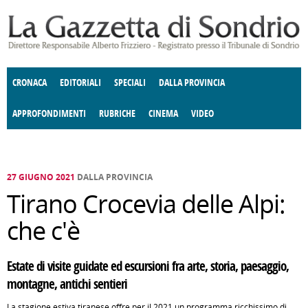
Salta al contenuto principale
CRONACA
EDITORIALI
SPECIALI
DALLA PROVINCIA
APPROFONDIMENTI
RUBRICHE
CINEMA
VIDEO
SOCIETÀ
ENOGASTRONOMIA
COSTUME
DONNE DI VALTELLINA
ECONOMIA
GIUSTIZIA
DEGNO DI NOTA
TERRITORIO
CULTURA
ANGOLO
E SPETTACOLI
DELLE IDEE
FATTI DELLO SPIRITO
POLITICA
CCCVA
27 GIUGNO 2021
DALLA PROVINCIA
Tirano Crocevia delle Alpi:
che c'è
Estate di visite guidate ed escursioni fra arte, storia, paesaggio,
montagne, antichi sentieri
La stagione estiva tiranese offre per il 2021 un programma ricchissimo di