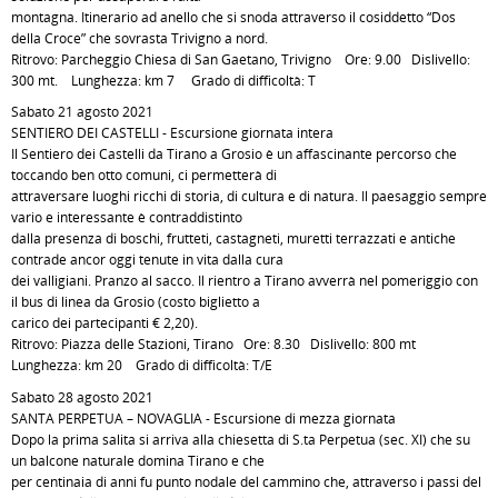
montagna. Itinerario ad anello che si snoda attraverso il cosiddetto “Dos
della Croce” che sovrasta Trivigno a nord.
Ritrovo: Parcheggio Chiesa di San Gaetano, Trivigno Ore: 9.00 Dislivello:
300 mt. Lunghezza: km 7 Grado di difficoltà: T
Sabato 21 agosto 2021
SENTIERO DEI CASTELLI - Escursione giornata intera
Il Sentiero dei Castelli da Tirano a Grosio è un affascinante percorso che
toccando ben otto comuni, ci permetterà di
attraversare luoghi ricchi di storia, di cultura e di natura. Il paesaggio sempre
vario e interessante è contraddistinto
dalla presenza di boschi, frutteti, castagneti, muretti terrazzati e antiche
contrade ancor oggi tenute in vita dalla cura
dei valligiani. Pranzo al sacco. Il rientro a Tirano avverrà nel pomeriggio con
il bus di linea da Grosio (costo biglietto a
carico dei partecipanti € 2,20).
Ritrovo: Piazza delle Stazioni, Tirano Ore: 8.30 Dislivello: 800 mt
Lunghezza: km 20 Grado di difficoltà: T/E
Sabato 28 agosto 2021
SANTA PERPETUA – NOVAGLIA - Escursione di mezza giornata
Dopo la prima salita si arriva alla chiesetta di S.ta Perpetua (sec. XI) che su
un balcone naturale domina Tirano e che
per centinaia di anni fu punto nodale del cammino che, attraverso i passi del