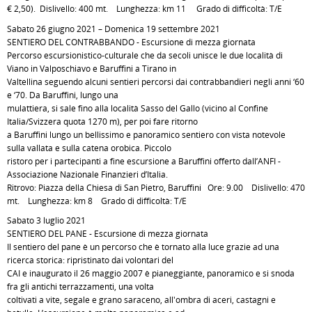
€ 2,50). Dislivello: 400 mt. Lunghezza: km 11 Grado di difficoltà: T/E
Sabato 26 giugno 2021 – Domenica 19 settembre 2021
SENTIERO DEL CONTRABBANDO - Escursione di mezza giornata
Percorso escursionistico-culturale che da secoli unisce le due località di
Viano in Valposchiavo e Baruffini a Tirano in
Valtellina seguendo alcuni sentieri percorsi dai contrabbandieri negli anni ‘60
e ‘70. Da Baruffini, lungo una
mulattiera, si sale fino alla località Sasso del Gallo (vicino al Confine
Italia/Svizzera quota 1270 m), per poi fare ritorno
a Baruffini lungo un bellissimo e panoramico sentiero con vista notevole
sulla vallata e sulla catena orobica. Piccolo
ristoro per i partecipanti a fine escursione a Baruffini offerto dall’ANFI -
Associazione Nazionale Finanzieri d’Italia.
Ritrovo: Piazza della Chiesa di San Pietro, Baruffini Ore: 9.00 Dislivello: 470
mt. Lunghezza: km 8 Grado di difficoltà: T/E
Sabato 3 luglio 2021
SENTIERO DEL PANE - Escursione di mezza giornata
Il sentiero del pane è un percorso che è tornato alla luce grazie ad una
ricerca storica: ripristinato dai volontari del
CAI e inaugurato il 26 maggio 2007 è pianeggiante, panoramico e si snoda
fra gli antichi terrazzamenti, una volta
coltivati a vite, segale e grano saraceno, all'ombra di aceri, castagni e