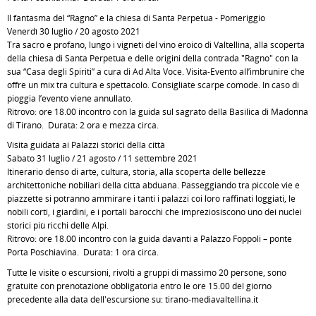
Il fantasma del “Ragno” e la chiesa di Santa Perpetua - Pomeriggio
Venerdì 30 luglio / 20 agosto 2021
Tra sacro e profano, lungo i vigneti del vino eroico di Valtellina, alla scoperta
della chiesa di Santa Perpetua e delle origini della contrada "Ragno" con la
sua “Casa degli Spiriti” a cura di Ad Alta Voce. Visita-Evento all’imbrunire che
offre un mix tra cultura e spettacolo. Consigliate scarpe comode. In caso di
pioggia l’evento viene annullato.
Ritrovo: ore 18.00 incontro con la guida sul sagrato della Basilica di Madonna
di Tirano. Durata: 2 ora e mezza circa.
Visita guidata ai Palazzi storici della città
Sabato 31 luglio / 21 agosto / 11 settembre 2021
Itinerario denso di arte, cultura, storia, alla scoperta delle bellezze
architettoniche nobiliari della città abduana. Passeggiando tra piccole vie e
piazzette si potranno ammirare i tanti i palazzi coi loro raffinati loggiati, le
nobili corti, i giardini, e i portali barocchi che impreziosiscono uno dei nuclei
storici più ricchi delle Alpi.
Ritrovo: ore 18.00 incontro con la guida davanti a Palazzo Foppoli – ponte
Porta Poschiavina. Durata: 1 ora circa.
Tutte le visite o escursioni, rivolti a gruppi di massimo 20 persone, sono
gratuite con prenotazione obbligatoria entro le ore 15.00 del giorno
precedente alla data dell'escursione su: tirano-mediavaltellina.it