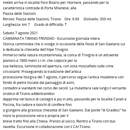
meleti arriva in località Foro Boario per ritornare, passando per la
caratteristica contrada di Porta Milanese, alla
Piazza delle Stazioni.
Ritrovo: Piazza delle Stazioni, Tirano Ore: 9.00 Dislivello: 350 mt.
Lunghezza: km 7 Grado di difficoltà: T
Sabato 7 agosto 2021
CAMMINATA TIRANO-TRIVIGNO - Escursione giornata intera
Storica camminata che si svolge in occasione della Festa di San Gaetano cui
è dedicata la chiesetta dell'Alpe Trivigno.
Immerso nella natura incontaminata, la conca di Trivigno è un attraente
pianoro a 1800 metri s.l.m. che colpisce per la
sua bellezza, luminosità ed apertura, con vista mozzafiato sulle cime
circostanti. Proseguendo la tradizione dell'antica
processione liturgica del 7 agosto, il percorso segue l'antica mulattiera con
fondo di pietre lisciate dal passaggio di asini,
contadini e viandanti nel corso dei secoli. La mulattiera sale lungo il versante
orobico di Tirano addentrandosi
dapprima nel bosco di castagni e più in alto, passando per le località Canali e
Piscina, fra radure e boschi di conifere fino
a giungere alla graziosa chiesetta di San Gaetano. Dal ponte “di Gradèsc” ha
inizio la processione vera e propria per il
breve tratto fino alla Chiesa. Pranzo al sacco. Rientro a Tirano con bus
navetta. Escursione in collaborazione con il CAI Tirano.