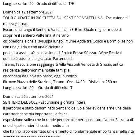
Lunghezza: km 20 Grado di difficoltà: T/E
Domenica 12 settembre 2021
TOUR GUIDATO IN BICICLETTA SUL SENTIERO VALTELLINA - Escursione di
mezza giornata
Escursione lungo il Sentiero Valtellina in E-Bike. Quale miglior modo di
scoprire il sentiero Valtellina, itinerario
ciclopedonale che si sviluppa lungo il fiume Adda tra Colico e Bormio, se non
con una guida e con una bicicletta a
pedalata assistita? In occasione di Eroico Rosso Sforzato Wine Festival
questo è possibile e gratuito. Partendo da
Tirano, l’escursione raggiungerà Villa Visconti Venosta di Grosio, antica
residenza dell’omonima nobile famiglia
circondata da un vasto parco, oggi pubblico.
Ritrovo: Piazza delle Stazioni, Tirano Ore: 14.30 Dislivello: 250 mt
Lunghezza: km 20 Grado di difficoltà: T
Domenica 26 settembre 2021
SENTIERO DEL SOLE - Escursione giornata intera
Il percorso è stato denominato Sentiero del Sole per evidenziarne una delle
caratteristiche più importanti: la felice
esposizione soliva che lo rende percorribile per quasi tutto l'anno. Si tratta di
uno di quei sentieri di costa medio-alta
che hanno rappresentato un elemento di fondamentale importanza nella vita