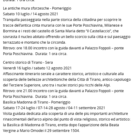
Le antiche mura sforzesche - Pomeriggio
Sabato 10 luglio / 14 agosto 2021
Tranquilla passeggiata nella parte storica della cittadina per scoprire le
tracce dell’antica cinta muraria con le sue Porte Poschiavina, Milanese e
Bormina e i resti del castello di Santa Maria detto “il Castellaccio”, che
sovrasta il nucleo abitato offrendo un bello scorcio sulla città e sul paesaggio
terrazzato e montano che la circonda.
Ritrovo: ore 18.00 incontro con la guida davanti a Palazzo Foppoli – ponte
Porta Poschiavina. Durata: 1 ora circa.
Centro storico di Tirano - Sera
Venerdì 16 luglio / sabato 12 agosto 2021
Affascinante itinerario serale a carattere storico, artistico e culturale alla
scoperta delle bellezze architettoniche della Città di Tirano, antico capoluogo
del Terziere Superiore, uno tra i nuclei storici più ricchi delle Alpi.
Ritrovo: ore 21.00 incontro con la guida davanti a Palazzo Foppoli – ponte
Porta Poschiavina. Durata: 1 ora circa.
Basilica Madonna di Tirano - Pomeriggio
Sabato 17-24 luglio / 07-14-28 agosto / 04-11 settembre 2021
Visita guidata dedicata alla scoperta di una delle più importanti architetture
rinascimentali dell’arco alpino dal punto di vista religioso, storico ed artistico:
la Basilica di Madonna di Tirano, eretta dopo l’apparizione della Beata
Vergine a Mario Omodei il 29 settembre 1504.