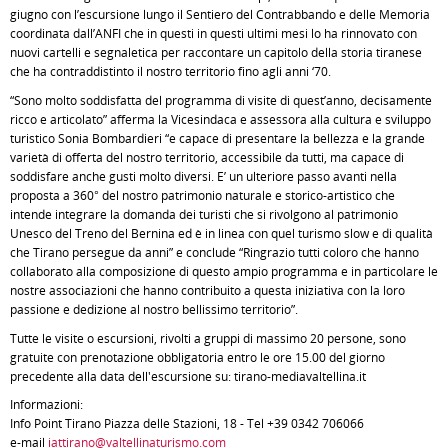
giugno con l’escursione lungo il Sentiero del Contrabbando e delle Memoria
coordinata dall’ANFI che in questi in questi ultimi mesi lo ha rinnovato con
nuovi cartelli e segnaletica per raccontare un capitolo della storia tiranese
che ha contraddistinto il nostro territorio fino agli anni ‘70.
“Sono molto soddisfatta del programma di visite di quest’anno, decisamente
ricco e articolato” afferma la Vicesindaca e assessora alla cultura e sviluppo
turistico Sonia Bombardieri “e capace di presentare la bellezza e la grande
varietà di offerta del nostro territorio, accessibile da tutti, ma capace di
soddisfare anche gusti molto diversi. E’ un ulteriore passo avanti nella
proposta a 360° del nostro patrimonio naturale e storico-artistico che
intende integrare la domanda dei turisti che si rivolgono al patrimonio
Unesco del Treno del Bernina ed è in linea con quel turismo slow e di qualità
che Tirano persegue da anni” e conclude “Ringrazio tutti coloro che hanno
collaborato alla composizione di questo ampio programma e in particolare le
nostre associazioni che hanno contribuito a questa iniziativa con la loro
passione e dedizione al nostro bellissimo territorio”.
Tutte le visite o escursioni, rivolti a gruppi di massimo 20 persone, sono
gratuite con prenotazione obbligatoria entro le ore 15.00 del giorno
precedente alla data dell'escursione su: tirano-mediavaltellina.it
Informazioni:
Info Point Tirano Piazza delle Stazioni, 18 - Tel +39 0342 706066
e-mail
iattirano@valtellinaturismo.com