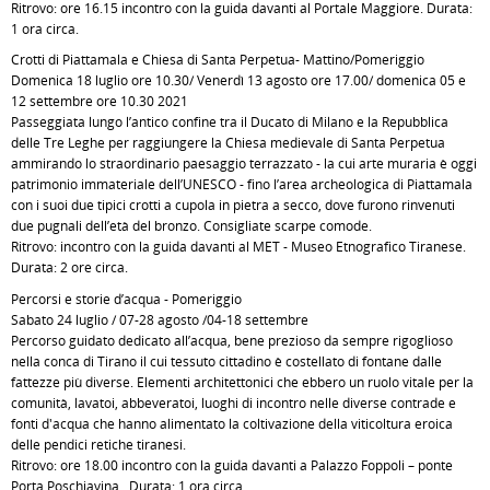
Ritrovo: ore 16.15 incontro con la guida davanti al Portale Maggiore. Durata:
1 ora circa.
Crotti di Piattamala e Chiesa di Santa Perpetua- Mattino/Pomeriggio
Domenica 18 luglio ore 10.30/ Venerdì 13 agosto ore 17.00/ domenica 05 e
12 settembre ore 10.30 2021
Passeggiata lungo l’antico confine tra il Ducato di Milano e la Repubblica
delle Tre Leghe per raggiungere la Chiesa medievale di Santa Perpetua
ammirando lo straordinario paesaggio terrazzato - la cui arte muraria è oggi
patrimonio immateriale dell’UNESCO - fino l’area archeologica di Piattamala
con i suoi due tipici crotti a cupola in pietra a secco, dove furono rinvenuti
due pugnali dell’età del bronzo. Consigliate scarpe comode.
Ritrovo: incontro con la guida davanti al MET - Museo Etnografico Tiranese.
Durata: 2 ore circa.
Percorsi e storie d’acqua - Pomeriggio
Sabato 24 luglio / 07-28 agosto /04-18 settembre
Percorso guidato dedicato all’acqua, bene prezioso da sempre rigoglioso
nella conca di Tirano il cui tessuto cittadino è costellato di fontane dalle
fattezze più diverse. Elementi architettonici che ebbero un ruolo vitale per la
comunità, lavatoi, abbeveratoi, luoghi di incontro nelle diverse contrade e
fonti d'acqua che hanno alimentato la coltivazione della viticoltura eroica
delle pendici retiche tiranesi.
Ritrovo: ore 18.00 incontro con la guida davanti a Palazzo Foppoli – ponte
Porta Poschiavina. Durata: 1 ora circa.