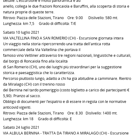
betulle. L’escursione è molto panoramica e ad
anello, collega le due frazioni Roncaiola e Baruffini, alla scoperta di storia e
natura proprie di queste terre.
Ritrovo: Piazza delle Stazioni, Tirano Ore: 9.00 Dislivello: 580 mt.
Lunghezza: km 7,5 Grado di difficoltà: T/E
Sabato 10 luglio 2021
VIA VALTELLINA FINO A SAN ROMERIO (CH) - Escursione giornata intera
Un viaggio nella storia ripercorrendo una tratta dell'antica rotta
commerciale della Via Valtellina che portava il
famoso vino Veltliner attraverso tre regioni nazionali, linguistiche e culturali,
dal borgo di Roncaiola fino alla località
di San Romerio (CH), uno dei luoghi più straordinari per la suggestione
storica e paesaggistica che lo caratterizza.
Percorso piuttosto lungo, adatto a chi ha già abitudine a camminare. Rientro
da Miralago (CH) con il trenino rosso
del Bernina nel tardo pomeriggio (costo biglietto a carico dei partecipanti €
5,90). Pranzo al sacco.
Obbligo di documenti per l’espatrio e di essere in regola con le normative
anticovid vigenti.
Ritrovo: Piazza delle Stazioni, Tirano Ore: 8.30 Dislivello: 1400 mt.
Lunghezza: km 18 Grado di difficoltà: E
Sabato 24 luglio 2021
VIA ALBULA BERNINA - TRATTA DA TIRANO A MIRALAGO (CH) - Escursione