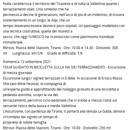
Nulla caratterizza il territorio del Tiranese e di tutta la Valtellina quanto i
terrazzamenti vitati. Una simbiosi che ha
permesso a decine di generazioni, nell'arco di più di un millennio, di trovare
sostentamento in un luogo, le Alpi, che un
tempo dovevano essere davvero poco ospitali. Un paesaggio modellato con
una tecnica costruttiva, quella dei muretti a
secco, che oggi l’UNESCO ha riconosciuto come patrimonio mondiale
immateriale.
Ritrovo: Piazza delle Stazioni, Tirano Ore: 10.00 e 14.30 Dislivello: 300
mt Lunghezza: km 5/6 Grado di difficoltà: T/E
Domenica 12 settembre 2021
TOUR GUIDATO IN BICICLETTA SULLA VIA DEI TERRAZZAMENTI - Escursione
di mezza giornata
Escursione lungo i vigneti terrazzati in E-Bike. In occasione di Eroico Rosso
Sforzato Wine Festival, in compagnia di
un’esperta guida e approfittando del noleggio gratuito di una bicicletta a
pedalata assistita, scopri la via dei
terrazzamenti, percorso ciclo-pedonale che si snoda a mezza costa sul
versante retico della bassa e media Valtellina.
L’escursione, con partenza da Tirano, ti porterà alla tenuta La Gatta, dimora
circondata dai vigneti un tempo di
proprietà di nobile famiglia.
Ritrovo: Piazza delle Stazioni, Tirano Ore: 10.00 Dislivello: 250 mt