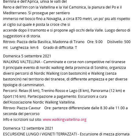
Bernina e dell'Aprica, univa le valli del
Reno e dell'Inn con la Valtellina e la Val Camonica, la pianura del Po e il
Mediterraneo. Si prosegue per sentiero
immerso nel bosco fino a Novaglia, a circa 870 metri, un po' più alti rispetto
al ciglio sul quale è posta la croce che si
accende dopo il tramonto e si propone agli occhi della Valle. Luogo denso di
suggestioni e di storia.
Ritrovo: Piazza della Basilica, Madonna di Tirano Ore: 9.00 Dislivello: 500
mt Lunghezza: km 6 Grado di difficoltà: T
Domenica 5 settembre 2021
WALKING VALTELLINA - Camminate e corse non competitive nel tiranese
Il principale evento di nordic walking della provincia di Sondrio, organizza
diversi percorsi di Nordic Walking (con bastoncini) e Walking (senza
bastoncini) nel territorio del tiranese, di differente ampiezza e per diverse
tipologie di camminatori.
Percorsi: Relax (6 km), Trenino Rosso e Lago (8 km), Panorama (12 km) e
Sport (16 km). Partecipazione a pagamento. Escursioni a cura
dell’Associazione Nordic Walking Valtellina.
Ritrovo: Piazza Cavour Ore: partenze differenziate dalle 8.30 alle 11.00 a
seconda del percorso
Info e iscrizioni sul sito:
www.walkingvaltellina.org
Domenica 12 settembre 2021
ESCURSIONE LUNGO I VIGNETI TERRAZZATI - Escursione di mezza giornata