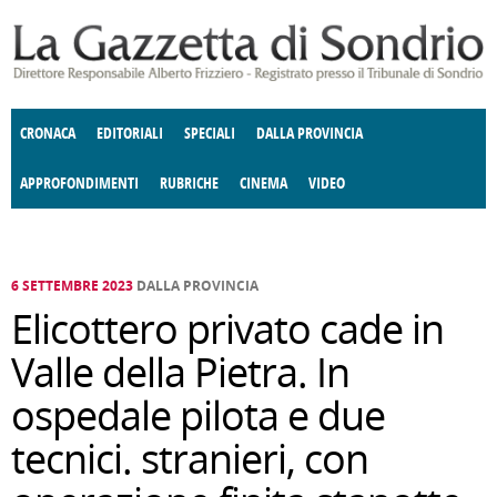
Salta al contenuto principale
CRONACA
EDITORIALI
SPECIALI
DALLA PROVINCIA
APPROFONDIMENTI
RUBRICHE
CINEMA
VIDEO
SOCIETÀ
ENOGASTRONOMIA
COSTUME
DONNE DI VALTELLINA
ECONOMIA
GIUSTIZIA
DEGNO DI NOTA
TERRITORIO
CULTURA
ANGOLO
E SPETTACOLI
DELLE IDEE
FATTI DELLO SPIRITO
POLITICA
CCCVA
6 SETTEMBRE 2023
DALLA PROVINCIA
Elicottero privato cade in
Valle della Pietra. In
ospedale pilota e due
tecnici. stranieri, con