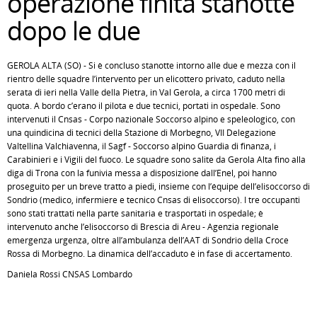
operazione finita stanotte
dopo le due
GEROLA ALTA (SO) - Si è concluso stanotte intorno alle due e mezza con il
rientro delle squadre l’intervento per un elicottero privato, caduto nella
serata di ieri nella Valle della Pietra, in Val Gerola, a circa 1700 metri di
quota. A bordo c’erano il pilota e due tecnici, portati in ospedale. Sono
intervenuti il Cnsas - Corpo nazionale Soccorso alpino e speleologico, con
una quindicina di tecnici della Stazione di Morbegno, VII Delegazione
Valtellina Valchiavenna, il Sagf - Soccorso alpino Guardia di finanza, i
Carabinieri e i Vigili del fuoco. Le squadre sono salite da Gerola Alta fino alla
diga di Trona con la funivia messa a disposizione dall’Enel, poi hanno
proseguito per un breve tratto a piedi, insieme con l’équipe dell’elisoccorso di
Sondrio (medico, infermiere e tecnico Cnsas di elisoccorso). I tre occupanti
sono stati trattati nella parte sanitaria e trasportati in ospedale; è
intervenuto anche l’elisoccorso di Brescia di Areu - Agenzia regionale
emergenza urgenza, oltre all’ambulanza dell’AAT di Sondrio della Croce
Rossa di Morbegno. La dinamica dell’accaduto è in fase di accertamento.
Daniela Rossi CNSAS Lombardo