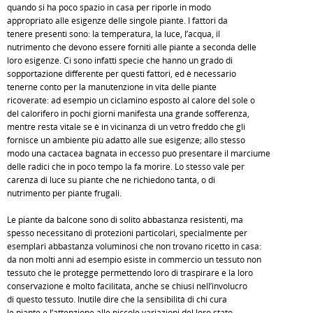
quando si ha poco spazio in casa per riporle in modo
appropriato alle esigenze delle singole piante. I fattori da
tenere presenti sono: la temperatura, la luce, l’acqua, il
nutrimento che devono essere forniti alle piante a seconda delle
loro esigenze. Ci sono infatti specie che hanno un grado di
sopportazione differente per questi fattori, ed è necessario
tenerne conto per la manutenzione in vita delle piante
ricoverate: ad esempio un ciclamino esposto al calore del sole o
del calorifero in pochi giorni manifesta una grande sofferenza,
mentre resta vitale se è in vicinanza di un vetro freddo che gli
fornisce un ambiente più adatto alle sue esigenze; allo stesso
modo una cactacea bagnata in eccesso può presentare il marciume
delle radici che in poco tempo la fa morire. Lo stesso vale per
carenza di luce su piante che ne richiedono tanta, o di
nutrimento per piante frugali.
Le piante da balcone sono di solito abbastanza resistenti, ma
spesso necessitano di protezioni particolari, specialmente per
esemplari abbastanza voluminosi che non trovano ricetto in casa:
da non molti anni ad esempio esiste in commercio un tessuto non
tessuto che le protegge permettendo loro di traspirare e la loro
conservazione è molto facilitata, anche se chiusi nell’involucro
di questo tessuto. Inutile dire che la sensibilità di chi cura
le piante e l’attenzione alle piccole variazioni del loro stato