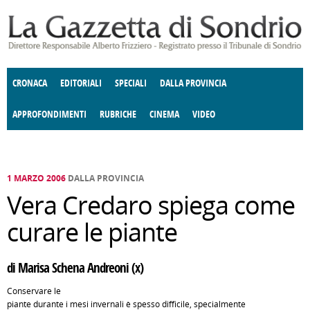
Salta al contenuto principale
CRONACA
EDITORIALI
SPECIALI
DALLA PROVINCIA
APPROFONDIMENTI
RUBRICHE
CINEMA
VIDEO
SOCIETÀ
ENOGASTRONOMIA
COSTUME
DONNE DI VALTELLINA
ECONOMIA
GIUSTIZIA
DEGNO DI NOTA
TERRITORIO
CULTURA
ANGOLO
E SPETTACOLI
DELLE IDEE
FATTI DELLO SPIRITO
POLITICA
CCCVA
1 MARZO 2006
DALLA PROVINCIA
Vera Credaro spiega come
curare le piante
di Marisa Schena Andreoni (x)
Conservare le
piante durante i mesi invernali è spesso difficile, specialmente