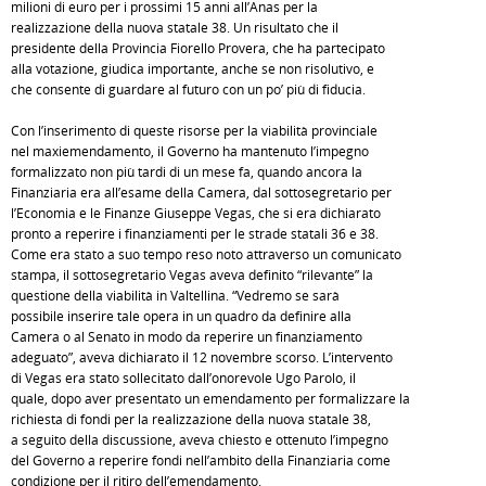
milioni di euro per i prossimi 15 anni all’Anas per la
realizzazione della nuova statale 38. Un risultato che il
presidente della Provincia Fiorello Provera, che ha partecipato
alla votazione, giudica importante, anche se non risolutivo, e
che consente di guardare al futuro con un po’ più di fiducia.
Con l’inserimento di queste risorse per la viabilità provinciale
nel maxiemendamento, il Governo ha mantenuto l’impegno
formalizzato non più tardi di un mese fa, quando ancora la
Finanziaria era all’esame della Camera, dal sottosegretario per
l’Economia e le Finanze Giuseppe Vegas, che si era dichiarato
pronto a reperire i finanziamenti per le strade statali 36 e 38.
Come era stato a suo tempo reso noto attraverso un comunicato
stampa, il sottosegretario Vegas aveva definito “rilevante” la
questione della viabilità in Valtellina. “Vedremo se sarà
possibile inserire tale opera in un quadro da definire alla
Camera o al Senato in modo da reperire un finanziamento
adeguato”, aveva dichiarato il 12 novembre scorso. L’intervento
di Vegas era stato sollecitato dall’onorevole Ugo Parolo, il
quale, dopo aver presentato un emendamento per formalizzare la
richiesta di fondi per la realizzazione della nuova statale 38,
a seguito della discussione, aveva chiesto e ottenuto l’impegno
del Governo a reperire fondi nell’ambito della Finanziaria come
condizione per il ritiro dell’emendamento.