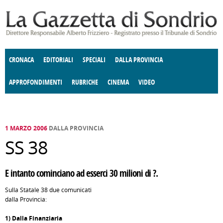
Salta al contenuto principale
CRONACA
EDITORIALI
SPECIALI
DALLA PROVINCIA
APPROFONDIMENTI
RUBRICHE
CINEMA
VIDEO
SOCIETÀ
ENOGASTRONOMIA
COSTUME
DONNE DI VALTELLINA
ECONOMIA
GIUSTIZIA
DEGNO DI NOTA
TERRITORIO
CULTURA
ANGOLO
E SPETTACOLI
DELLE IDEE
FATTI DELLO SPIRITO
POLITICA
CCCVA
1 MARZO 2006
DALLA PROVINCIA
SS 38
E intanto cominciano ad esserci 30 milioni di ?.
Sulla Statale 38 due comunicati
dalla Provincia:
1) Dalla Finanziaria