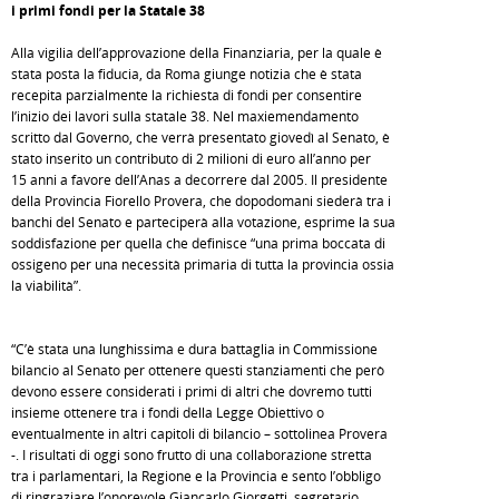
i primi fondi per la Statale 38
Alla vigilia dell’approvazione della Finanziaria, per la quale è
stata posta la fiducia, da Roma giunge notizia che è stata
recepita parzialmente la richiesta di fondi per consentire
l’inizio dei lavori sulla statale 38. Nel maxiemendamento
scritto dal Governo, che verrà presentato giovedì al Senato, è
stato inserito un contributo di 2 milioni di euro all’anno per
15 anni a favore dell’Anas a decorrere dal 2005. Il presidente
della Provincia Fiorello Provera, che dopodomani siederà tra i
banchi del Senato e parteciperà alla votazione, esprime la sua
soddisfazione per quella che definisce “una prima boccata di
ossigeno per una necessità primaria di tutta la provincia ossia
la viabilità”.
“C’è stata una lunghissima e dura battaglia in Commissione
bilancio al Senato per ottenere questi stanziamenti che però
devono essere considerati i primi di altri che dovremo tutti
insieme ottenere tra i fondi della Legge Obiettivo o
eventualmente in altri capitoli di bilancio – sottolinea Provera
-. I risultati di oggi sono frutto di una collaborazione stretta
tra i parlamentari, la Regione e la Provincia e sento l’obbligo
di ringraziare l’onorevole Giancarlo Giorgetti, segretario