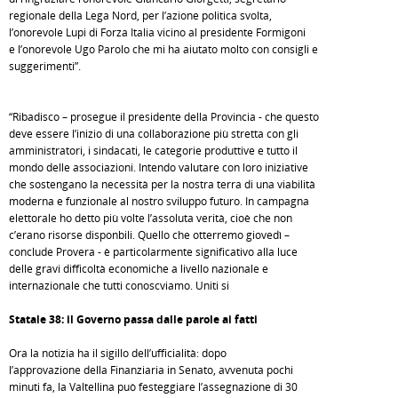
regionale della Lega Nord, per l’azione politica svolta,
l’onorevole Lupi di Forza Italia vicino al presidente Formigoni
e l’onorevole Ugo Parolo che mi ha aiutato molto con consigli e
suggerimenti”.
“Ribadisco – prosegue il presidente della Provincia - che questo
deve essere l’inizio di una collaborazione più stretta con gli
amministratori, i sindacati, le categorie produttive e tutto il
mondo delle associazioni. Intendo valutare con loro iniziative
che sostengano la necessità per la nostra terra di una viabilità
moderna e funzionale al nostro sviluppo futuro. In campagna
elettorale ho detto più volte l’assoluta verità, cioè che non
c’erano risorse disponbili. Quello che otterremo giovedì –
conclude Provera - è particolarmente significativo alla luce
delle gravi difficoltà economiche a livello nazionale e
internazionale che tutti conoscviamo. Uniti si
Statale 38: il Governo passa dalle parole ai fatti
Ora la notizia ha il sigillo dell’ufficialità: dopo
l’approvazione della Finanziaria in Senato, avvenuta pochi
minuti fa, la Valtellina può festeggiare l’assegnazione di 30