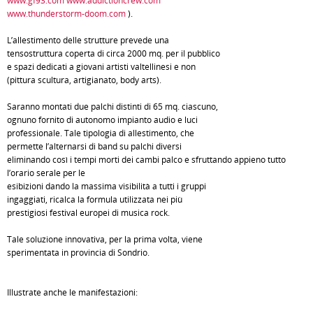
www.gf93.com
www.addictioncrew.com
www.thunderstorm-doom.com
).
L’allestimento delle strutture prevede una
tensostruttura coperta di circa 2000 mq. per il pubblico
e spazi dedicati a giovani artisti valtellinesi e non
(pittura scultura, artigianato, body arts).
Saranno montati due palchi distinti di 65 mq. ciascuno,
ognuno fornito di autonomo impianto audio e luci
professionale. Tale tipologia di allestimento, che
permette l’alternarsi di band su palchi diversi
eliminando così i tempi morti dei cambi palco e sfruttando appieno tutto
l’orario serale per le
esibizioni dando la massima visibilità a tutti i gruppi
ingaggiati, ricalca la formula utilizzata nei più
prestigiosi festival europei di musica rock.
Tale soluzione innovativa, per la prima volta, viene
sperimentata in provincia di Sondrio.
Illustrate anche le manifestazioni: