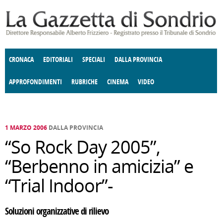
Salta al contenuto principale
CRONACA
EDITORIALI
SPECIALI
DALLA PROVINCIA
APPROFONDIMENTI
RUBRICHE
CINEMA
VIDEO
SOCIETÀ
ENOGASTRONOMIA
COSTUME
DONNE DI VALTELLINA
ECONOMIA
GIUSTIZIA
DEGNO DI NOTA
TERRITORIO
CULTURA
ANGOLO
E SPETTACOLI
DELLE IDEE
FATTI DELLO SPIRITO
POLITICA
CCCVA
1 MARZO 2006
DALLA PROVINCIA
“So Rock Day 2005”,
“Berbenno in amicizia” e
“Trial Indoor”-
Soluzioni organizzative di rilievo