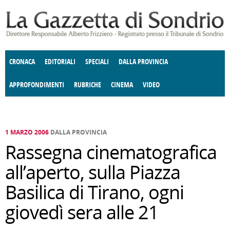
Salta al contenuto principale
CRONACA
EDITORIALI
SPECIALI
DALLA PROVINCIA
APPROFONDIMENTI
RUBRICHE
CINEMA
VIDEO
SOCIETÀ
ENOGASTRONOMIA
COSTUME
DONNE DI VALTELLINA
ECONOMIA
GIUSTIZIA
DEGNO DI NOTA
TERRITORIO
CULTURA
ANGOLO
E SPETTACOLI
DELLE IDEE
FATTI DELLO SPIRITO
POLITICA
CCCVA
1 MARZO 2006
DALLA PROVINCIA
Rassegna cinematografica
all’aperto, sulla Piazza
Basilica di Tirano, ogni
giovedì sera alle 21