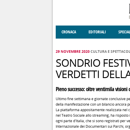
Salta al contenuto principale
CRONACA
EDITORIALI
SPECIA
SOCIETÀ
ENOGASTRONOMIA
COSTUME
DONNE DI VALT
ECONOMI
29 NOVEMBRE 2020
CULTURA E SPETTACOL
SONDRIO FESTIV
VERDETTI DELLA
Pieno successo: oltre ventimila visioni
Ultimo fine settimana e giornate conclusive pe
della manifestazione con un bilancio ancora pr
La piattaforma appositamente realizzata nel co
nel Teatro Sociale allo streaming, ha risposto i
ogni parte d'Italia, che si sono registrati pe
Internazionale dei Documentari sui Parchi, orga