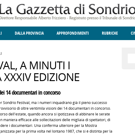
LI
DALLA PROVINCIA
APPROFONDIMENTI
RUBRICHE
C
ELLINA
A
GIUSTIZIA
DEGNO DI NOTA
TERRITORIO
ANGOLO DELLE IDEE
CULTURA E SPETTACOLI
FATTI DELLO SPI
POLIT
I
AL, A MINUTI I
 XXXIV EDIZIONE
 dei 14 documentari in concorso
r Sondrio Festival, ma i numeri inquadrano già il pieno successo
ovvisorio di oltre ventimila visioni dei 14 documentari in concorso.
rso dell'estate, quando ancora si ipotizzava di abbinare le serate
n maniera efficace alle sollecitazioni delle migliaia di spettatori, di
r vedere i documentari. Una conferma ulteriore per la Mostra
nizzata per la prima volta nel lontano 1987, che si è distinta per la