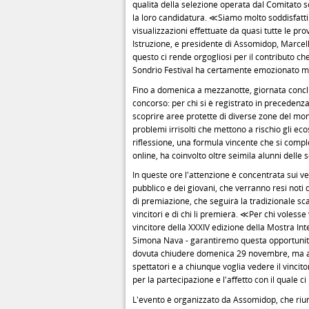
qualità della selezione operata dal Comitato s
la loro candidatura. ≪Siamo molto soddisfatti
visualizzazioni effettuate da quasi tutte le pr
Istruzione, e presidente di Assomidop, Marcella
questo ci rende orgogliosi per il contributo ch
Sondrio Festival ha certamente emozionato m
Fino a domenica a mezzanotte, giornata conclu
concorso: per chi si è registrato in precedenza
scoprire aree protette di diverse zone del mon
problemi irrisolti che mettono a rischio gli eco
riflessione, una formula vincente che si compl
online, ha coinvolto oltre seimila alunni delle 
In queste ore l'attenzione è concentrata sui ver
pubblico e dei giovani, che verranno resi noti
di premiazione, che seguirà la tradizionale sca
vincitori e di chi li premierà. ≪Per chi voles
vincitore della XXXIV edizione della Mostra Int
Simona Nava - garantiremo questa opportunità 
dovuta chiudere domenica 29 novembre, ma ab
spettatori e a chiunque voglia vedere il vincito
per la partecipazione e l'affetto con il quale 
L'evento è organizzato da Assomidop, che riunis