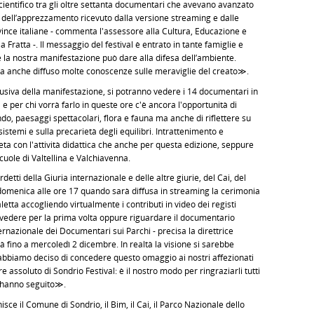
cientifico tra gli oltre settanta documentari che avevano avanzato
 dell’apprezzamento ricevuto dalla versione streaming e dalle
ovince italiane - commenta l'assessore alla Cultura, Educazione e
 Fratta -. Il messaggio del festival è entrato in tante famiglie e
e la nostra manifestazione può dare alla difesa dell’ambiente.
a anche diffuso molte conoscenze sulle meraviglie del creato≫.
siva della manifestazione, si potranno vedere i 14 documentari in
 e per chi vorrà farlo in queste ore c'è ancora l'opportunità di
do, paesaggi spettacolari, flora e fauna ma anche di riflettere su
sistemi e sulla precarietà degli equilibri. Intrattenimento e
eta con l'attività didattica che anche per questa edizione, seppure
scuole di Valtellina e Valchiavenna.
detti della Giuria internazionale e delle altre giurie, del Cai, del
 domenica alle ore 17 quando sarà diffusa in streaming la cerimonia
letta accogliendo virtualmente i contributi in video dei registi
se vedere per la prima volta oppure riguardare il documentario
ernazionale dei Documentari sui Parchi - precisa la direttrice
fino a mercoledì 2 dicembre. In realtà la visione si sarebbe
biamo deciso di concedere questo omaggio ai nostri affezionati
re assoluto di Sondrio Festival: è il nostro modo per ringraziarli tutti
ci hanno seguito≫.
ce il Comune di Sondrio, il Bim, il Cai, il Parco Nazionale dello