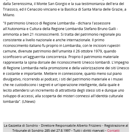
dalla Serenissima, il Monte San Giorgio e la sua testimonianza dell'era del
Triassico, ed il Cenacolo vinciano e la Basilica di Santa Maria delle Grazie, a
Milano.
"Il patrimonio Unesco di Regione Lombardia - dichiara l'assessore
all'Autonomia e Cultura della Regione Lombardia Stefano Bruno Galli -
ammonta a ben 21 riconoscimenti. Si tratta del patrimonio regionale più
consistente a livello nazionale e anche internazionale. Il primo
riconoscimento italiano fu proprio in Lombardia, con le incisioni rupestri
camune, divenute patrimonio dell'umanità il 26 ottobre 1979, quando
sconfissero un'agguerrita concorrenza. Proprio il patrimonio materiale
rappresenta la spina dorsale dei riconoscimenti Unesco lombardi. L'impegno
di Regione Lombardia nella promozione e della valorizzazione dei siti Unesco
è costante e importante. Mettere in connessione, quanto meno sul piano
divulgativo, ricorrendo ai podcast, i siti del patrimonio materiale e i musei
che ne custodiscono i segreti è un'operazione intelligente, dalla quale è
lecito attendersi un incremento di attrattività degli stessi siti e dunque uno
sviluppo di accessi, alla scoperta dei misteri connessi all'identità culturale
lombarda". (LNews)
La Gazzetta di Sondrio - Direttore Responsabile Alberto Frizziero - Registrazione al
Tribunale di Sondrio 285 del 27.8.1997 - Tutti i diritti riservati -
Contatti