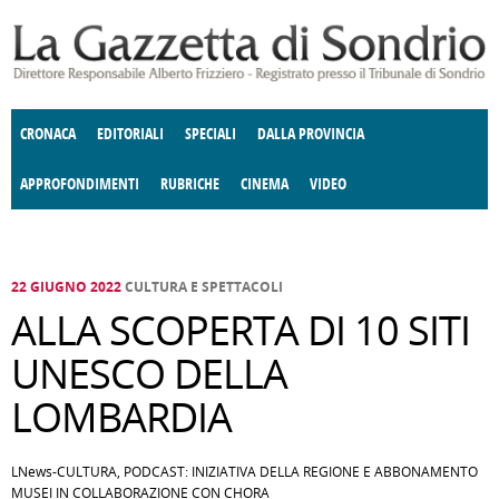
Salta al contenuto principale
CRONACA
EDITORIALI
SPECIALI
DALLA PROVINCIA
APPROFONDIMENTI
RUBRICHE
CINEMA
VIDEO
SOCIETÀ
ENOGASTRONOMIA
COSTUME
DONNE DI VALTELLINA
ECONOMIA
GIUSTIZIA
DEGNO DI NOTA
TERRITORIO
CULTURA
ANGOLO
E SPETTACOLI
DELLE IDEE
FATTI DELLO SPIRITO
POLITICA
CCCVA
22 GIUGNO 2022
CULTURA E SPETTACOLI
ALLA SCOPERTA DI 10 SITI
UNESCO DELLA
LOMBARDIA
LNews-CULTURA, PODCAST: INIZIATIVA DELLA REGIONE E ABBONAMENTO
MUSEI IN COLLABORAZIONE CON CHORA