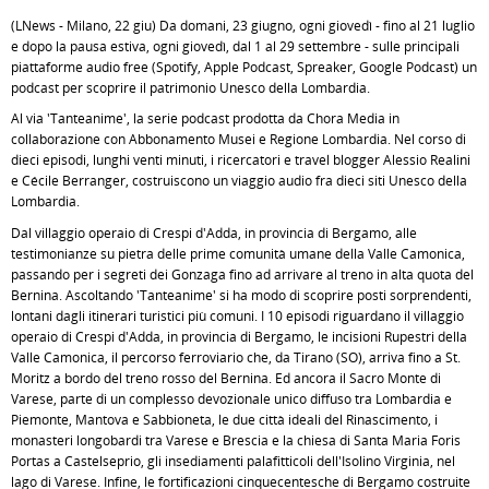
(LNews - Milano, 22 giu) Da domani, 23 giugno, ogni giovedì - fino al 21 luglio
e dopo la pausa estiva, ogni giovedì, dal 1 al 29 settembre - sulle principali
piattaforme audio free (Spotify, Apple Podcast, Spreaker, Google Podcast) un
podcast per scoprire il patrimonio Unesco della Lombardia.
Al via 'Tanteanime', la serie podcast prodotta da Chora Media in
collaborazione con Abbonamento Musei e Regione Lombardia. Nel corso di
dieci episodi, lunghi venti minuti, i ricercatori e travel blogger Alessio Realini
e Cécile Berranger, costruiscono un viaggio audio fra dieci siti Unesco della
Lombardia.
Dal villaggio operaio di Crespi d'Adda, in provincia di Bergamo, alle
testimonianze su pietra delle prime comunità umane della Valle Camonica,
passando per i segreti dei Gonzaga fino ad arrivare al treno in alta quota del
Bernina. Ascoltando 'Tanteanime' si ha modo di scoprire posti sorprendenti,
lontani dagli itinerari turistici più comuni. I 10 episodi riguardano il villaggio
operaio di Crespi d'Adda, in provincia di Bergamo, le incisioni Rupestri della
Valle Camonica, il percorso ferroviario che, da Tirano (SO), arriva fino a St.
Moritz a bordo del treno rosso del Bernina. Ed ancora il Sacro Monte di
Varese, parte di un complesso devozionale unico diffuso tra Lombardia e
Piemonte, Mantova e Sabbioneta, le due città ideali del Rinascimento, i
monasteri longobardi tra Varese e Brescia e la chiesa di Santa Maria Foris
Portas a Castelseprio, gli insediamenti palafitticoli dell'Isolino Virginia, nel
lago di Varese. Infine, le fortificazioni cinquecentesche di Bergamo costruite