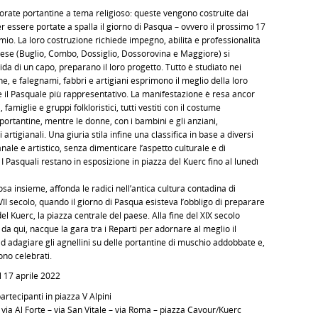
aborate portantine a tema religioso: queste vengono costruite dai
r essere portate a spalla il giorno di Pasqua – ovvero il prossimo 17
ormio. La loro costruzione richiede impegno, abilità e professionalità
 paese (Buglio, Combo, Dossiglio, Dossorovina e Maggiore) si
da di un capo, preparano il loro progetto. Tutto è studiato nei
one, e falegnami, fabbri e artigiani esprimono il meglio della loro
e il Pasquale più rappresentativo. La manifestazione è resa ancor
amiglie e gruppi folkloristici, tutti vestiti con il costume
e portantine, mentre le donne, con i bambini e gli anziani,
 artigianali. Una giuria stila infine una classifica in base a diversi
gianale e artistico, senza dimenticare l’aspetto culturale e di
 I Pasquali restano in esposizione in piazza del Kuerc fino al lunedì
iosa insieme, affonda le radici nell’antica cultura contadina di
II secolo, quando il giorno di Pasqua esisteva l’obbligo di preparare
el Kuerc, la piazza centrale del paese. Alla fine del XIX secolo
 da qui, nacque la gara tra i Reparti per adornare al meglio il
d adagiare gli agnellini su delle portantine di muschio addobbate e,
ono celebrati.
l 17 aprile 2022
rtecipanti in piazza V Alpini
: via Al Forte – via San Vitale – via Roma – piazza Cavour/Kuerc