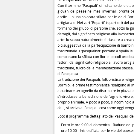
Con il termine “Pasquali” si indicano delle el
giovani del paese nei mesi invernali, pronte pe
aprile – in una colorata sfilata per le vie di B
artigianale. Nei vari “Reparti” (quartieri) del
formano dei gruppi di persone che, sotto la gui
dettagli, dal significato religioso alla lavorazi
arte: lo scopo naturalmente è riuscire a crear
più suggestiva dalla partecipazione di bambini, f
tradizionale. I “pasqualisti” portano a spalla l
completano la sfilata con fiori e piccoli prodotti
fattori, dal significato religioso al lavoro arti
tradizione, fulcro della manifestazione stessa.
di Pasquetta.
La tradizione dei Pasquali, folkloristica e relig
Bormio: le prime testimonianze risalgono al XV
e cucinare un agnello da distribuire in piazza d
s’introdusse la benedizione dell’agnello vivo e,
proprio animale. A poco a poco, s’incominciò a
da lì, si arrivò ai Pasquali così come oggi veng
Ecco il programma dettagliato dei Pasquali de
Entro le ore 9.00 di domenica - Raduno dei pa
ore 10.00 - Inizio sfilata per le vie del paese