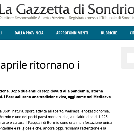
LI
DALLA PROVINCIA
APPROFONDIMENTI
RUBRICHE
C
ELLINA
A
GIUSTIZIA
DEGNO DI NOTA
TERRITORIO
ANGOLO DELLE IDEE
CULTURA E SPETTACOLI
FATTI DELLO SPI
POLIT
aprile ritornano i
zione.
Dopo due anni di stop dovuti alla pandemia, ritorna
ini. I Pasquali sono una tradizione viva, oggi come nel Medioevo,
60°: natura, sport, attività all’aperto, wellness, enogastronomia,
 Bormio è uno dei pochi paesi montani che, a un’altitudine di 1.225
di arte e cultura. I Pasquali di Bormio sono una manifestazione unica
ontadine e religiose e che, ancora oggi, richiama l’attenzione e la