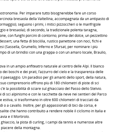
gastronomia. Per imparare tutto bisognerebbe fare un corso
l'arcinota bresaola della Valtellina, accompagnata da un antipasto di
 formaggio); seguono i primi, i mitici pizzoccheri o le manfrigole
gio e bresaola); di secondo, la tradizionale polenta taragna,
ne, con funghi porcini di contorno; prima del dolce, un pezzettino
ssert, una fetta di bisciöla, rustico panettone con noci, fichi e
nesi (Sassella, Grumello, Inferno e Sfursat, per nominare i più
 tempo di un brindisi con una grappa o con un amaro locale, Braulio,
rova in un ampio anfiteatro naturale al centro delle Alpi. Il bianco
o dei boschi e dei prati, l’azzurro del cielo e la trasparenza delle
il paesaggio. Un paradiso per gli amanti dello sport, della natura,
il suo comprensorio offrono più di 180 chilometri di piste di sci
è la possibilità di sciare sul ghiacciaio del Passo dello Stelvio.
 di sci alpinismo e con le racchette da neve nei sentieri del Parco
 estiva, si trasformano in oltre 600 chilometri di tracciati da
 o a cavallo. Inoltre, per gli appassionati di bici da corsa, è
salite che hanno contribuito a rendere nobile il ciclismo in Italia e
avia e il Mortirolo.
ghiaccio, la pista di curling, i campi da tennis e numerose altre
il piacere della montagna.