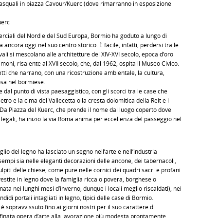
asquali in piazza Cavour/Kuerc (dove rimarranno in esposizione
uerc
erciali del Nord e del Sud Europa, Bormio ha goduto a lungo di
ncora oggi nel suo centro storico. È facile, infatti, perdersi tra le
vali si mescolano alle architetture del XIV-XVI secolo, epoca d’oro
oni, risalente al XVII secolo, che, dal 1962, ospita il Museo Civico.
etti che narrano, con una ricostruzione ambientale, la cultura,
giosa nel bormiese.
 dal punto di vista paesaggistico, con gli scorci tra le case che
etro e la cima del Vallecetta o la cresta dolomitica della Reit e i
o. Da Piazza del Kuerc, che prende il nome dal luogo coperto dove
 legali, ha inizio la via Roma anima per eccellenza del passeggio nel
glio del legno ha lasciato un segno nell’arte e nell’industria
sempi sia nelle eleganti decorazioni delle ancone, dei tabernacoli,
pulpiti delle chiese, come pure nelle cornici dei quadri sacri e profani
ivestite in legno dove la famiglia ricca o povera, borghese o
ta nei lunghi mesi d’inverno, dunque i locali meglio riscaldati), nei
didi portali intagliati in legno, tipici delle case di Bormio.
è sopravvissuto fino ai giorni nostri per il suo carattere di
affinata opera d’arte alla lavorazione più modesta prontamente