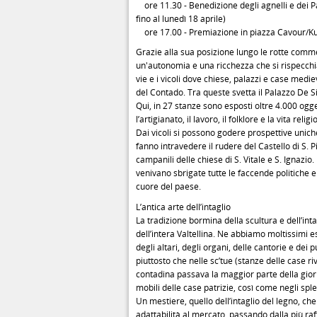
ore 11.30 - Benedizione degli agnelli e dei P
fino al lunedì 18 aprile)
ore 17.00 - Premiazione in piazza Cavour/K
Grazie alla sua posizione lungo le rotte comm
un'autonomia e una ricchezza che si rispecchia a
vie e i vicoli dove chiese, palazzi e case medie
del Contado. Tra queste svetta il Palazzo De Sim
Qui, in 27 stanze sono esposti oltre 4.000 ogg
l’artigianato, il lavoro, il folklore e la vita reli
Dai vicoli si possono godere prospettive uniche
fanno intravedere il rudere del Castello di S. Pi
campanili delle chiese di S. Vitale e S. Ignazi
venivano sbrigate tutte le faccende politiche e
cuore del paese.
L’antica arte dell’intaglio
La tradizione bormina della scultura e dell’inta
dell’intera Valtellina. Ne abbiamo moltissimi e
degli altari, degli organi, delle cantorie e dei 
piuttosto che nelle sc’tue (stanze delle case r
contadina passava la maggior parte della giorna
mobili delle case patrizie, così come negli splen
Un mestiere, quello dell’intaglio del legno, che 
adattabilità al mercato, passando dalla più r