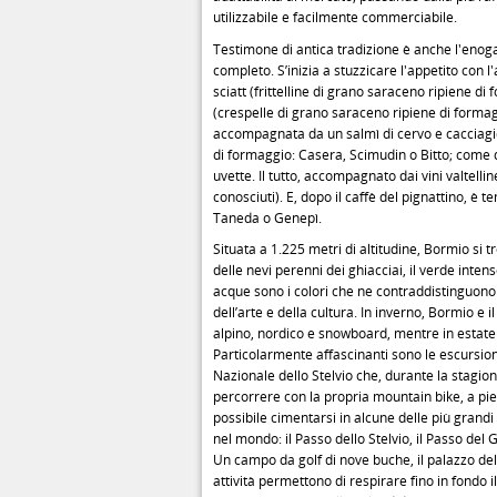
utilizzabile e facilmente commerciabile.
Testimone di antica tradizione è anche l'eno
completo. S’inizia a stuzzicare l'appetito con 
sciatt (frittelline di grano saraceno ripiene di
(crespelle di grano saraceno ripiene di formag
accompagnata da un salmì di cervo e cacciagio
di formaggio: Casera, Scimudin o Bitto; come de
uvette. Il tutto, accompagnato dai vini valtelli
conosciuti). E, dopo il caffè del pignattino, è
Taneda o Genepì.
Situata a 1.225 metri di altitudine, Bormio si t
delle nevi perenni dei ghiacciai, il verde intens
acque sono i colori che ne contraddistinguono 
dell’arte e della cultura. In inverno, Bormio e 
alpino, nordico e snowboard, mentre in estate c’
Particolarmente affascinanti sono le escursioni
Nazionale dello Stelvio che, durante la stagione
percorrere con la propria mountain bike, a piedi
possibile cimentarsi in alcune delle più grandi 
nel mondo: il Passo dello Stelvio, il Passo del G
Un campo da golf di nove buche, il palazzo del 
attività permettono di respirare fino in fondo 