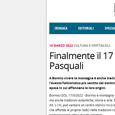
Salta al contenuto principale
CRONACA
EDITORIALI
SPECIA
SOCIETÀ
ENOGASTRONOMIA
COSTUME
DONNE DI VALT
ECONOMI
18 MARZO 2022
CULTURA E SPETTACOLI
Finalmente il 17 
Pasquali
A Bormio vivere la montagna è anche tradi
l’evento folkloristico più sentito dai borm
epoca in cui affondano le loro origini.
Bormio (SO), 17/3/2022 - Bormio è montagna a 3
ma anche tradizioni autentiche, storia e arte.
mt. s.l.m, può vantare un centro storico ricco 
che affonda le proprie radici nelle tradizioni c
partecipazione attiva di tutti i bormini.