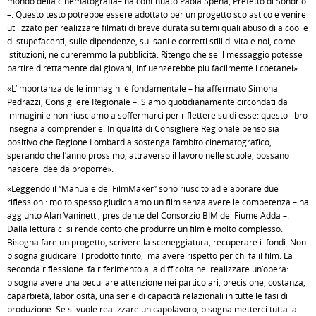
mondo della cinematografia– ha continuato Paola Spena, Prefetto di Sondrio
–. Questo testo potrebbe essere adottato per un progetto scolastico e venire
utilizzato per realizzare filmati di breve durata su temi quali abuso di alcool e
di stupefacenti, sulle dipendenze, sui sani e corretti stili di vita e noi, come
istituzioni, ne cureremmo la pubblicità. Ritengo che se il messaggio potesse
partire direttamente dai giovani, influenzerebbe più facilmente i coetanei».
«L’importanza delle immagini è fondamentale – ha affermato Simona
Pedrazzi, Consigliere Regionale –. Siamo quotidianamente circondati da
immagini e non riusciamo a soffermarci per riflettere su di esse: questo libro
insegna a comprenderle. In qualità di Consigliere Regionale penso sia
positivo che Regione Lombardia sostenga l’ambito cinematografico,
sperando che l’anno prossimo, attraverso il lavoro nelle scuole, possano
nascere idee da proporre».
«Leggendo il “Manuale del FilmMaker” sono riuscito ad elaborare due
riflessioni: molto spesso giudichiamo un film senza avere le competenza – ha
aggiunto Alan Vaninetti, presidente del Consorzio BIM del Fiume Adda –.
Dalla lettura ci si rende conto che produrre un film è molto complesso.
Bisogna fare un progetto, scrivere la sceneggiatura, recuperare i fondi. Non
bisogna giudicare il prodotto finito, ma avere rispetto per chi fa il film. La
seconda riflessione fa riferimento alla difficoltà nel realizzare un’opera:
bisogna avere una peculiare attenzione nei particolari, precisione, costanza,
caparbietà, laboriosità, una serie di capacità relazionali in tutte le fasi di
produzione. Se si vuole realizzare un capolavoro, bisogna metterci tutta la