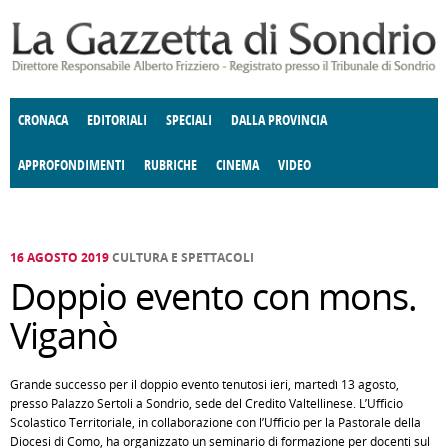
Salta al contenuto principale
CRONACA
EDITORIALI
SPECIALI
DALLA PROVINCIA
APPROFONDIMENTI
RUBRICHE
CINEMA
VIDEO
SOCIETÀ
ENOGASTRONOMIA
COSTUME
DONNE DI VALTELLINA
ECONOMIA
GIUSTIZIA
DEGNO DI NOTA
TERRITORIO
CULTURA
ANGOLO
E SPETTACOLI
DELLE IDEE
FATTI DELLO SPIRITO
POLITICA
CCCVA
16 AGOSTO 2019
CULTURA E SPETTACOLI
Doppio evento con mons.
Viganò
Grande successo per il doppio evento tenutosi ieri, martedì 13 agosto,
presso Palazzo Sertoli a Sondrio, sede del Credito Valtellinese. L’Ufficio
Scolastico Territoriale, in collaborazione con l’Ufficio per la Pastorale della
Diocesi di Como, ha organizzato un seminario di formazione per docenti sul