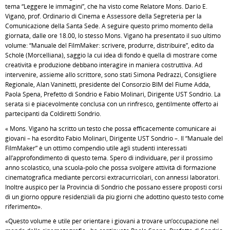
tema “Leggere le immagini”, che ha visto come Relatore Mons. Dario E.
Viganò, prof. Ordinario di Cinema e Assessore della Segreteria per la
Comunicazione della Santa Sede. A seguire questo primo momento della
giornata, dalle ore 18.00, lo stesso Mons. Viganò ha presentato il suo ultimo
volume: “Manuale del FilmMaker: scrivere, produrre, distribuire”, edito da
Scholè (Morcelliana), saggio la cui idea di fondo è quella di mostrare come
creatività e produzione debbano interagire in maniera costruttiva. Ad
intervenire, assieme allo scrittore, sono stati Simona Pedrazzi, Consigliere
Regionale, Alan Vaninetti, presidente del Consorzio BIM del Fiume Adda,
Paola Spena, Prefetto di Sondrio e Fabio Molinari, Dirigente UST Sondrio. La
serata si è piacevolmente conclusa con un rinfresco, gentilmente offerto ai
partecipanti da Coldiretti Sondrio.
« Mons. Viganò ha scritto un testo che possa efficacemente comunicare ai
giovani – ha esordito Fabio Molinari, Dirigente UST Sondrio –. Il “Manuale del
FilmMaker” è un ottimo compendio utile agli studenti interessati
all’approfondimento di questo tema. Spero di individuare, per il prossimo
anno scolastico, una scuola-polo che possa svolgere attività di formazione
cinematografica mediante percorsi extracurricolari, con annessi laboratori.
Inoltre auspico per la Provincia di Sondrio che possano essere proposti corsi
di un giorno oppure residenziali da più giorni che adottino questo testo come
riferimento».
«Questo volume è utile per orientare i giovani a trovare un’occupazione nel