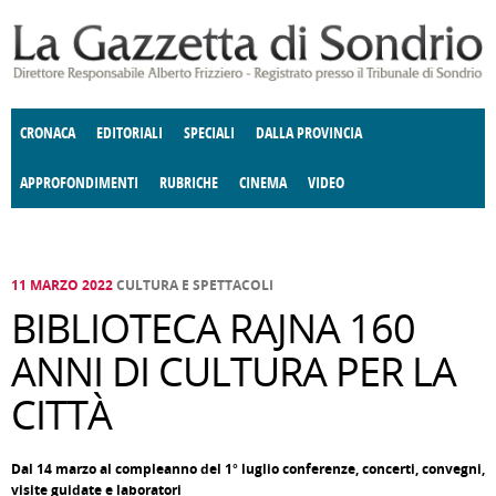
Salta al contenuto principale
CRONACA
EDITORIALI
SPECIALI
DALLA PROVINCIA
APPROFONDIMENTI
RUBRICHE
CINEMA
VIDEO
SOCIETÀ
ENOGASTRONOMIA
COSTUME
DONNE DI VALTELLINA
ECONOMIA
GIUSTIZIA
DEGNO DI NOTA
TERRITORIO
CULTURA
ANGOLO
E SPETTACOLI
DELLE IDEE
FATTI DELLO SPIRITO
POLITICA
CCCVA
11 MARZO 2022
CULTURA E SPETTACOLI
BIBLIOTECA RAJNA 160
ANNI DI CULTURA PER LA
CITTÀ
Dal 14 marzo al compleanno del 1° luglio conferenze, concerti, convegni,
visite guidate e laboratori