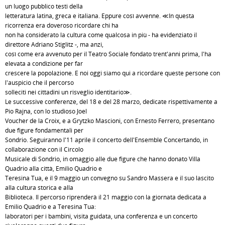
un luogo pubblico testi della
letteratura latina, greca e italiana. Eppure così avvenne. ≪In questa
ricorrenza era doveroso ricordare chi ha
non ha considerato la cultura come qualcosa in più - ha evidenziato il
direttore Adriano Stiglitz -, ma anzi,
così come era avvenuto per il Teatro Sociale fondato trent'anni prima, l'ha
elevata a condizione per far
crescere la popolazione. E noi oggi siamo qui a ricordare queste persone con
l'auspicio che il percorso
solleciti nei cittadini un risveglio identitario≫.
Le successive conferenze, del 18 e del 28 marzo, dedicate rispettivamente a
Pio Rajna, con lo studioso Joel
Voucher de la Croix, e a Grytzko Mascioni, con Ernesto Ferrero, presentano
due figure fondamentali per
Sondrio. Seguiranno l'11 aprile il concerto dell'Ensemble Concertando, in
collaborazione con il Circolo
Musicale di Sondrio, in omaggio alle due figure che hanno donato Villa
Quadrio alla città, Emilio Quadrio e
Teresina Tua, e il 9 maggio un convegno su Sandro Massera e il suo lascito
alla cultura storica e alla
Biblioteca. Il percorso riprenderà il 21 maggio con la giornata dedicata a
Emilio Quadrio e a Teresina Tua:
laboratori per i bambini, visita guidata, una conferenza e un concerto