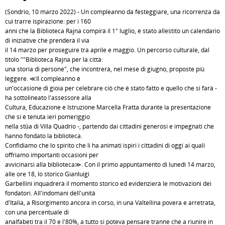
(Sondrio, 10 marzo 2022) - Un compleanno da festeggiare, una ricorrenza da
cui trarre ispirazione: per i 160
anni che la Biblioteca Rajna compirà il 1° luglio, è stato allestito un calendario
di iniziative che prenderà il via
il 14 marzo per proseguire tra aprile e maggio. Un percorso culturale, dal
titolo ""Biblioteca Rajna per la città:
una storia di persone", che incontrerà, nel mese di giugno, proposte più
leggere. ≪Il compleanno è
un'occasione di gioia per celebrare ciò che è stato fatto e quello che si farà -
ha sottolineato l'assessore alla
Cultura, Educazione e Istruzione Marcella Fratta durante la presentazione
che si è tenuta ieri pomeriggio
nella stüa di Villa Quadrio -, partendo dai cittadini generosi e impegnati che
hanno fondato la biblioteca.
Confidiamo che lo spirito che li ha animati ispiri i cittadini di oggi ai quali
offriamo importanti occasioni per
avvicinarsi alla biblioteca≫. Con il primo appuntamento di lunedì 14 marzo,
alle ore 18, lo storico Gianluigi
Garbellini inquadrerà il momento storico ed evidenzierà le motivazioni dei
fondatori. All'indomani dell'unità
d'Italia, a Risorgimento ancora in corso, in una Valtellina povera e arretrata,
con una percentuale di
analfabeti tra il 70 e l'80%, a tutto si poteva pensare tranne che a riunire in