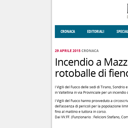
Salta al contenuto principale
CRONACA
EDITORIALI
SPECIA
SOCIETÀ
ENOGASTRONOMIA
COSTUME
DONNE DI VALT
ECONOMI
29 APRILE 2015
CRONACA
Incendio a Mazz
rotoballe di fien
I Vigili del Fuoco delle sedi di Tirano, Sondri
in Valtellina in via Provinciale per un incendio 
I Vigili del Fuoco hanno provveduto a circoscr
dell’assenza di pericoli per la popolazione lim
fino al mattino e tuttora in corso.
Dai VV.FF. (Funzionario : Felicioni Stefano, Co