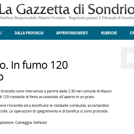
LI
DALLA PROVINCIA
APPROFONDIMENTI
RUBRICHE
C
ELLINA
A
GIUSTIZIA
DEGNO DI NOTA
TERRITORIO
ANGOLO DELLE IDEE
CULTURA E SPETTACOLI
FATTI DELLO SPI
POLIT
o. In fumo 120
o
o e Grosotto sono intervenuti a partire dalle 2:30 nel comune di Mazzo
di 120 rotoballe di fieno accatastate all'aperto in un prato.
ivere l'incendio ed a bonificare le rotoballe combuste, accertandosi
itrofa. Le operazioni di spegnimento e di bonifica si sono protratte
mpilatore: Calneggia Stefano)