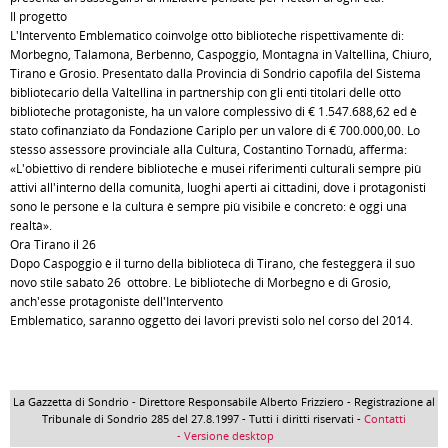
Il progetto
L'Intervento Emblematico coinvolge otto biblioteche rispettivamente di:
Morbegno, Talamona, Berbenno, Caspoggio, Montagna in Valtellina, Chiuro,
Tirano e Grosio. Presentato dalla Provincia di Sondrio capofila del Sistema
bibliotecario della Valtellina in partnership con gli enti titolari delle otto
biblioteche protagoniste, ha un valore complessivo di € 1.547.688,62 ed è
stato cofinanziato da Fondazione Cariplo per un valore di € 700.000,00. Lo
stesso assessore provinciale alla Cultura, Costantino Tornadù, afferma:
«L'obiettivo di rendere biblioteche e musei riferimenti culturali sempre più
attivi all'interno della comunità, luoghi aperti ai cittadini, dove i protagonisti
sono le persone e la cultura è sempre più visibile e concreto: è oggi una
realtà».
Ora Tirano il 26
Dopo Caspoggio è il turno della biblioteca di Tirano, che festeggerà il suo
novo stile sabato 26 ottobre. Le biblioteche di Morbegno e di Grosio,
anch'esse protagoniste dell'Intervento
Emblematico, saranno oggetto dei lavori previsti solo nel corso del 2014.
La Gazzetta di Sondrio - Direttore Responsabile Alberto Frizziero - Registrazione al
Tribunale di Sondrio 285 del 27.8.1997 - Tutti i diritti riservati -
Contatti
- Versione desktop