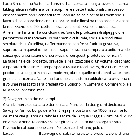
Lucia Simonelli, di Valtellina Turismo, ha ricordato il lungo lavoro di ricerca
bibliografica in Valtellina per riscoprire le ricette tradizionali che spesso,
erroneamente non riconosciute tali oppure se ne è persa la tradizione. Il
lavoro di collaborazione con i ristoratori valtellinesi ha reso possibile anche
la realizzazione di 20 ricette innovative che utilizzano i prodotti locali.
Al termine Tartarini ha concluso che: “sono le produzioni di alpeggio che
permettono di mantenere un patrimonio culturale, sociale e produttivo
secolare della Valtellina, riaffermandone con forza l’unicità gustativa,
soprattutto in questi tempi in cui i sapori si stanno sempre più uniformando,
senza quella sensazione di sorpresa, di cui questi prodotti sono ricchi”.
La fase finale del progetto, prevede la realizzazione di un volume, destinato
a operatori di settore, stampa specializzata e food lovers, di 20 ricette con i
prodotti di alpeggio in chiave moderna, oltre a quelle tradizionali valtellinesi,
grazie alla ricerca a Valtellina Turismo e al sistema bibliotecario provinciale.
Il volume realizzato sarà presentato a Sondrio, in Camera di Commercio, e a
Milano nei prossimi mesi.
2) Savogno, lo spirito dei tempi
Grande interesse sabato e domenica a Piuro per la due giorni dedicata a
Savogno, l’antico borgo della Val Bregaglia posto a circa 1000 m sul livello
del mare che guarda dall’alto le Cascate dell’Acqua Fraggia. Comune di Piuro
ed Associazione italo svizzera per gli scavi di Piuro hanno organizzato
l’evento in collaborazione con il Politecnico di Milano, polo di
Lecco. Il convegno di sabato ha visto la presentazione di una