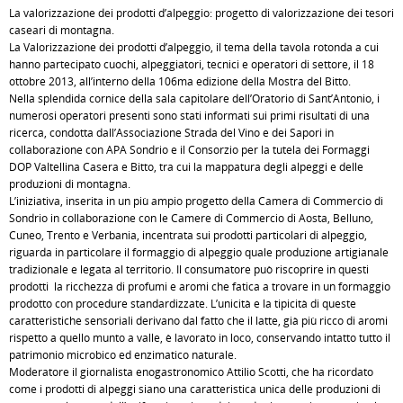
La valorizzazione dei prodotti d’alpeggio: progetto di valorizzazione dei tesori
caseari di montagna.
La Valorizzazione dei prodotti d’alpeggio, il tema della tavola rotonda a cui
hanno partecipato cuochi, alpeggiatori, tecnici e operatori di settore, il 18
ottobre 2013, all’interno della 106ma edizione della Mostra del Bitto.
Nella splendida cornice della sala capitolare dell’Oratorio di Sant’Antonio, i
numerosi operatori presenti sono stati informati sui primi risultati di una
ricerca, condotta dall’Associazione Strada del Vino e dei Sapori in
collaborazione con APA Sondrio e il Consorzio per la tutela dei Formaggi
DOP Valtellina Casera e Bitto, tra cui la mappatura degli alpeggi e delle
produzioni di montagna.
L’iniziativa, inserita in un più ampio progetto della Camera di Commercio di
Sondrio in collaborazione con le Camere di Commercio di Aosta, Belluno,
Cuneo, Trento e Verbania, incentrata sui prodotti particolari di alpeggio,
riguarda in particolare il formaggio di alpeggio quale produzione artigianale
tradizionale e legata al territorio. Il consumatore può riscoprire in questi
prodotti la ricchezza di profumi e aromi che fatica a trovare in un formaggio
prodotto con procedure standardizzate. L’unicità e la tipicità di queste
caratteristiche sensoriali derivano dal fatto che il latte, già più ricco di aromi
rispetto a quello munto a valle, è lavorato in loco, conservando intatto tutto il
patrimonio microbico ed enzimatico naturale.
Moderatore il giornalista enogastronomico Attilio Scotti, che ha ricordato
come i prodotti di alpeggi siano una caratteristica unica delle produzioni di