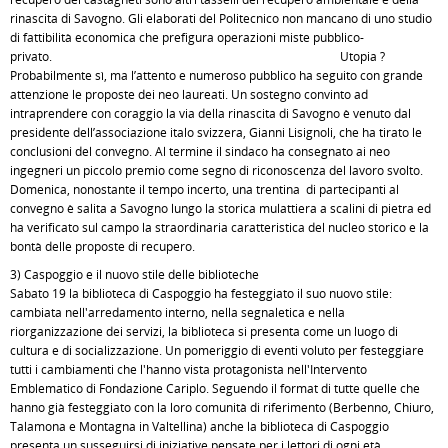
rinascita di Savogno. Gli elaborati del Politecnico non mancano di uno studio
di fattibilità economica che prefigura operazioni miste pubblico-
privato. Utopia ?
Probabilmente sì, ma l’attento e numeroso pubblico ha seguito con grande
attenzione le proposte dei neo laureati. Un sostegno convinto ad
intraprendere con coraggio la via della rinascita di Savogno è venuto dal
presidente dell’associazione italo svizzera, Gianni Lisignoli, che ha tirato le
conclusioni del convegno. Al termine il sindaco ha consegnato ai neo
ingegneri un piccolo premio come segno di riconoscenza del lavoro svolto.
Domenica, nonostante il tempo incerto, una trentina di partecipanti al
convegno è salita a Savogno lungo la storica mulattiera a scalini di pietra ed
ha verificato sul campo la straordinaria caratteristica del nucleo storico e la
bontà delle proposte di recupero.
3) Caspoggio e il nuovo stile delle biblioteche
Sabato 19 la biblioteca di Caspoggio ha festeggiato il suo nuovo stile:
cambiata nell'arredamento interno, nella segnaletica e nella
riorganizzazione dei servizi, la biblioteca si presenta come un luogo di
cultura e di socializzazione. Un pomeriggio di eventi voluto per festeggiare
tutti i cambiamenti che l'hanno vista protagonista nell'Intervento
Emblematico di Fondazione Cariplo. Seguendo il format di tutte quelle che
hanno già festeggiato con la loro comunità di riferimento (Berbenno, Chiuro,
Talamona e Montagna in Valtellina) anche la biblioteca di Caspoggio
presenta un susseguirsi di iniziative pensate per i lettori di ogni età.