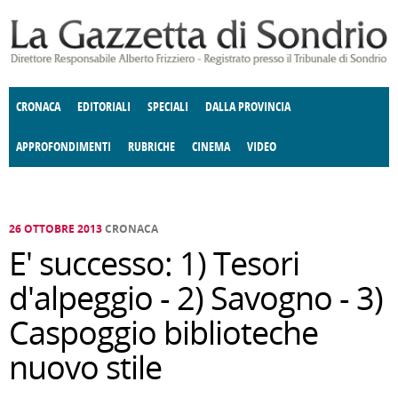
Salta al contenuto principale
CRONACA
EDITORIALI
SPECIALI
DALLA PROVINCIA
APPROFONDIMENTI
RUBRICHE
CINEMA
VIDEO
SOCIETÀ
ENOGASTRONOMIA
COSTUME
DONNE DI VALTELLINA
ECONOMIA
GIUSTIZIA
DEGNO DI NOTA
TERRITORIO
CULTURA
ANGOLO
E SPETTACOLI
DELLE IDEE
FATTI DELLO SPIRITO
POLITICA
CCCVA
26 OTTOBRE 2013
CRONACA
E' successo: 1) Tesori
d'alpeggio - 2) Savogno - 3)
Caspoggio biblioteche
nuovo stile