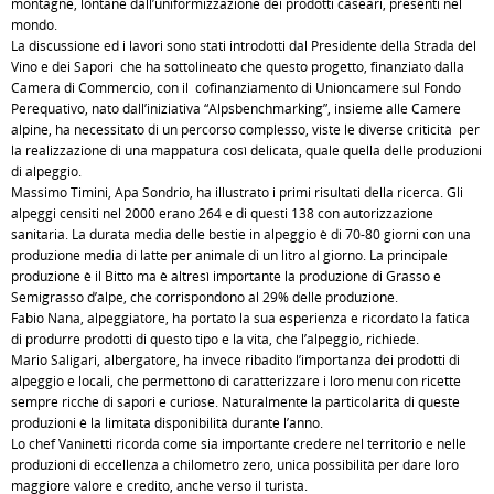
montagne, lontane dall’uniformizzazione dei prodotti caseari, presenti nel
mondo.
La discussione ed i lavori sono stati introdotti dal Presidente della Strada del
Vino e dei Sapori che ha sottolineato che questo progetto, finanziato dalla
Camera di Commercio, con il cofinanziamento di Unioncamere sul Fondo
Perequativo, nato dall’iniziativa “Alpsbenchmarking”, insieme alle Camere
alpine, ha necessitato di un percorso complesso, viste le diverse criticità per
la realizzazione di una mappatura così delicata, quale quella delle produzioni
di alpeggio.
Massimo Timini, Apa Sondrio, ha illustrato i primi risultati della ricerca. Gli
alpeggi censiti nel 2000 erano 264 e di questi 138 con autorizzazione
sanitaria. La durata media delle bestie in alpeggio è di 70-80 giorni con una
produzione media di latte per animale di un litro al giorno. La principale
produzione è il Bitto ma è altresì importante la produzione di Grasso e
Semigrasso d’alpe, che corrispondono al 29% delle produzione.
Fabio Nana, alpeggiatore, ha portato la sua esperienza e ricordato la fatica
di produrre prodotti di questo tipo e la vita, che l’alpeggio, richiede.
Mario Saligari, albergatore, ha invece ribadito l’importanza dei prodotti di
alpeggio e locali, che permettono di caratterizzare i loro menu con ricette
sempre ricche di sapori e curiose. Naturalmente la particolarità di queste
produzioni è la limitata disponibilità durante l’anno.
Lo chef Vaninetti ricorda come sia importante credere nel territorio e nelle
produzioni di eccellenza a chilometro zero, unica possibilità per dare loro
maggiore valore e credito, anche verso il turista.