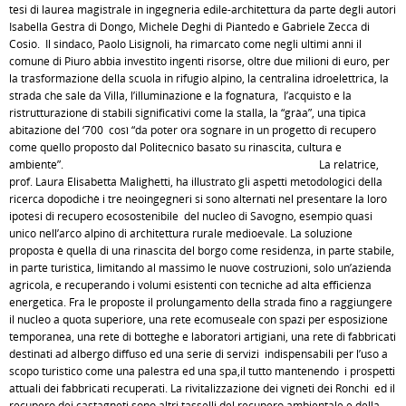
tesi di laurea magistrale in ingegneria edile-architettura da parte degli autori
Isabella Gestra di Dongo, Michele Deghi di Piantedo e Gabriele Zecca di
Cosio. Il sindaco, Paolo Lisignoli, ha rimarcato come negli ultimi anni il
comune di Piuro abbia investito ingenti risorse, oltre due milioni di euro, per
la trasformazione della scuola in rifugio alpino, la centralina idroelettrica, la
strada che sale da Villa, l’illuminazione e la fognatura, l’acquisto e la
ristrutturazione di stabili significativi come la stalla, la “gràa”, una tipica
abitazione del ‘700 così “da poter ora sognare in un progetto di recupero
come quello proposto dal Politecnico basato su rinascita, cultura e
ambiente”. La relatrice,
prof. Laura Elisabetta Malighetti, ha illustrato gli aspetti metodologici della
ricerca dopodichè i tre neoingegneri si sono alternati nel presentare la loro
ipotesi di recupero ecosostenibile del nucleo di Savogno, esempio quasi
unico nell’arco alpino di architettura rurale medioevale. La soluzione
proposta è quella di una rinascita del borgo come residenza, in parte stabile,
in parte turistica, limitando al massimo le nuove costruzioni, solo un’azienda
agricola, e recuperando i volumi esistenti con tecniche ad alta efficienza
energetica. Fra le proposte il prolungamento della strada fino a raggiungere
il nucleo a quota superiore, una rete ecomuseale con spazi per esposizione
temporanea, una rete di botteghe e laboratori artigiani, una rete di fabbricati
destinati ad albergo diffuso ed una serie di servizi indispensabili per l’uso a
scopo turistico come una palestra ed una spa,il tutto mantenendo i prospetti
attuali dei fabbricati recuperati. La rivitalizzazione dei vigneti dei Ronchi ed il
recupero dei castagneti sono altri tasselli del recupero ambientale e della