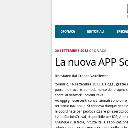
Salta al contenuto principale
CRONACA
EDITORIALI
SPECIA
SOCIETÀ
ENOGASTRONOMIA
COSTUME
DONNE DI VALT
ECONOMI
20 SETTEMBRE 2013
CRONACA
La nuova APP So
Riceviamo dal Credito Valtellinese:
“Sondrio, 16 settembre 2013. Da oggi, grazie al
potranno trovare, comodamente dal proprio sm
sconti al network SocioInCreval.
Ad oggi gli esercenti convenzionati sono oltre 
territorio nazionale. Si rendeva dunque necess
le coordinate per geolocalizzare gli esercizi 
L’App SocioInCreval, disponibile per iOS, And
Ovunque ci si trovi, in tutta Italia, l’applicazi
aderiscono al programma presenti nelle vicinan