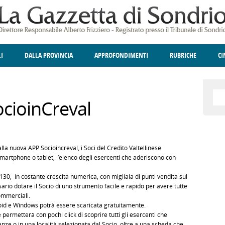
LI
DALLA PROVINCIA
APPROFONDIMENTI
RUBRICHE
C
ELLINA
A
GIUSTIZIA
DEGNO DI NOTA
TERRITORIO
ANGOLO DELLE IDEE
CULTURA E SPETTACOLI
FATTI DELLO SPI
POLIT
cioinCreval
la nuova APP Socioincreval, i Soci del Credito Valtellinese
artphone o tablet, l’elenco degli esercenti che aderiscono con
130, in costante crescita numerica, con migliaia di punti vendita sul
ario dotare il Socio di uno strumento facile e rapido per avere tutte
commerciali.
roid e Windows potrà essere scaricata gratuitamente.
one permetterà con pochi click di scoprire tutti gli esercenti che
ze o in una località selezionata dal Socio, oltre a una scheda che