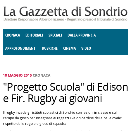
Salta al contenuto principale
CRONACA
EDITORIALI
SPECIALI
DALLA PROVINCIA
APPROFONDIMENTI
RUBRICHE
CINEMA
VIDEO
SOCIETÀ
ENOGASTRONOMIA
COSTUME
DONNE DI VALTELLINA
ECONOMIA
GIUSTIZIA
DEGNO DI NOTA
TERRITORIO
CULTURA
ANGOLO
E SPETTACOLI
DELLE IDEE
FATTI DELLO SPIRITO
POLITICA
CCCVA
18 MAGGIO 2015
CRONACA
"Progetto Scuola" di Edison
e Fir. Rugby ai giovani
Il rugby invade gli istituti scolastici di Sondrio con lezioni in classe e sul
campo da gioco per insegnare ai ragazzi i valori cardine della palla ovale:
rispetto delle regole e gioco di squadra