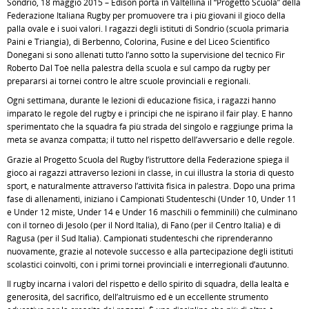
Sondrio, 18 maggio 2015 – Edison porta in Valtellina il “Progetto Scuola” della
Federazione Italiana Rugby per promuovere tra i più giovani il gioco della
palla ovale e i suoi valori. I ragazzi degli istituti di Sondrio (scuola primaria
Paini e Triangia), di Berbenno, Colorina, Fusine e del Liceo Scientifico
Donegani si sono allenati tutto l’anno sotto la supervisione del tecnico Fir
Roberto Dal Toè nella palestra della scuola e sul campo da rugby per
prepararsi ai tornei contro le altre scuole provinciali e regionali.
Ogni settimana, durante le lezioni di educazione fisica, i ragazzi hanno
imparato le regole del rugby e i principi che ne ispirano il fair play. E hanno
sperimentato che la squadra fa più strada del singolo e raggiunge prima la
meta se avanza compatta; il tutto nel rispetto dell’avversario e delle regole.
Grazie al Progetto Scuola del Rugby l’istruttore della Federazione spiega il
gioco ai ragazzi attraverso lezioni in classe, in cui illustra la storia di questo
sport, e naturalmente attraverso l’attività fisica in palestra. Dopo una prima
fase di allenamenti, iniziano i Campionati Studenteschi (Under 10, Under 11
e Under 12 miste, Under 14 e Under 16 maschili o femminili) che culminano
con il torneo di Jesolo (per il Nord Italia), di Fano (per il Centro Italia) e di
Ragusa (per il Sud Italia). Campionati studenteschi che riprenderanno
nuovamente, grazie al notevole successo e alla partecipazione degli istituti
scolastici coinvolti, con i primi tornei provinciali e interregionali d’autunno.
Il rugby incarna i valori del rispetto e dello spirito di squadra, della lealtà e
generosità, del sacrifico, dell’altruismo ed è un eccellente strumento