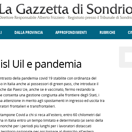
LI
DALLA PROVINCIA
APPROFONDIMENTI
RUBRICHE
C
ELLINA
A
GIUSTIZIA
DEGNO DI NOTA
TERRITORIO
ANGOLO DELLE IDEE
CULTURA E SPETTACOLI
FATTI DELLO SPI
POLIT
Cisl Uil e pandemia
contrasto della pandemia covid 19 stabilite con ordinanza del
o in Italia anche ai possessori di green pass, che introduce il
anche dai Paesi Ue, anche se è vaccinato, fermo restando la
consenta una gestione congiunta alle frontiere degli Stati, i
 attenzione in merito agli spostamenti in ingresso ed uscita tra
oratori frontalieri e transfrontalieri.
tampone Covid a chi si reca all'estero, entro 60 chilometri dal
na in Italia entro un tempo limitato e determinato (ai sensi della
 nonché per i periodi più lunghi per i lavoratori distaccati
territorio nazionale per poi tornare al domicilio all'estero.