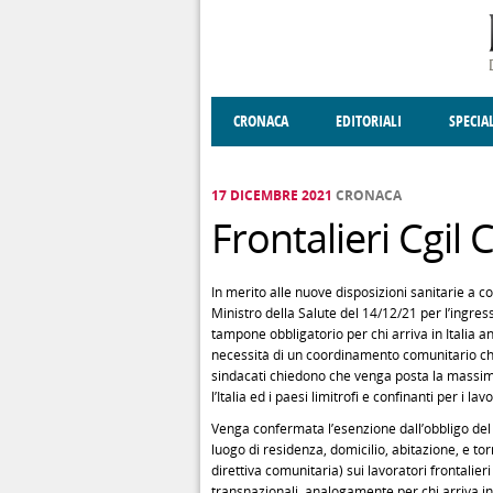
Salta al contenuto principale
CRONACA
EDITORIALI
SPECIA
SOCIETÀ
ENOGASTRONOMIA
COSTUME
DONNE DI VALT
ECONOMI
17 DICEMBRE 2021
CRONACA
Frontalieri Cgil 
In merito alle nuove disposizioni sanitarie a 
Ministro della Salute del 14/12/21 per l’ingress
tampone obbligatorio per chi arriva in Italia 
necessità di un coordinamento comunitario che 
sindacati chiedono che venga posta la massima
l’Italia ed i paesi limitrofi e confinanti per i lav
Venga confermata l’esenzione dall’obbligo del 
luogo di residenza, domicilio, abitazione, e tor
direttiva comunitaria) sui lavoratori frontalieri
transnazionali, analogamente per chi arriva in 