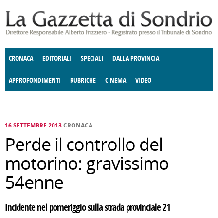
Salta al contenuto principale
CRONACA
EDITORIALI
SPECIALI
DALLA PROVINCIA
APPROFONDIMENTI
RUBRICHE
CINEMA
VIDEO
SOCIETÀ
ENOGASTRONOMIA
COSTUME
DONNE DI VALTELLINA
ECONOMIA
GIUSTIZIA
DEGNO DI NOTA
TERRITORIO
CULTURA
ANGOLO
E SPETTACOLI
DELLE IDEE
FATTI DELLO SPIRITO
POLITICA
CCCVA
16 SETTEMBRE 2013
CRONACA
Perde il controllo del
motorino: gravissimo
54enne
Incidente nel pomeriggio sulla strada provinciale 21