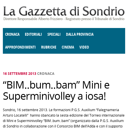
Salta al contenuto principale
CRONACA
EDITORIALI
SPECIALI
DALLA PROVINCIA
APPROFONDIMENTI
RUBRICHE
CINEMA
VIDEO
SOCIETÀ
ENOGASTRONOMIA
COSTUME
DONNE DI VALTELLINA
ECONOMIA
GIUSTIZIA
DEGNO DI NOTA
TERRITORIO
CULTURA
ANGOLO
E SPETTACOLI
DELLE IDEE
FATTI DELLO SPIRITO
POLITICA
CCCVA
16 SETTEMBRE 2013
CRONACA
“BIM..bum..bam” Mini e
Superminivolley a iosa!
Sondrio, 16 settembre 2013. Le formazioni P.G.S. Auxilium “Falegnameria
Arturo Locatelli” hanno sbancato la sesta edizione del Torneo internazionale
di Mini e Superminivolley “BIM..bum..bam” (organizzato dalla P.G.S. Auxilium
di Sondrio in collaborazione con il Consorzio BIM dell’Adda e con il supporto