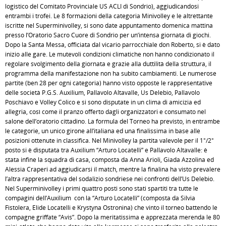
logistico del Comitato Provinciale US ACLI di Sondrio), aggiudicandosi
entrambi i trofei. Le 8 formazioni della categoria Minivolley e le altrettante
iscritte nel Superminivolley, si sono date appuntamento domenica mattina
presso l’Oratorio Sacro Cuore di Sondrio per un’intensa giornata di giochi.
Dopo la Santa Messa, officiata dal vicario parrocchiale don Roberto, si è dato
inizio alle gare. Le mutevoli condizioni climatiche non hanno condizionato il
regolare svolgimento della giornata e grazie alla duttilità della struttura, il
programma della manifestazione non ha subito cambiamenti. Le numerose
partite (ben 28 per ogni categoria) hanno visto opposte le rappresentative
delle società P.G.S. Auxilium, Pallavolo Altavalle, Us Delebio, Pallavolo
Poschiavo e Volley Colico e si sono disputate in un clima di amicizia ed
allegria, così come il pranzo offerto dagli organizzatori e consumato nel
salone dell’oratorio cittadino. La formula del Torneo ha previsto, in entrambe
le categorie, un unico girone all’italiana ed una finalissima in base alle
posizioni ottenute in classifica. Nel Minivolley la partita valevole per il 1°/2°
posto si è disputata tra Auxilium “Arturo Locatelli” e Pallavolo Altavalle: è
stata infine la squadra di casa, composta da Anna Arioli, Giada Azzolina ed
Alessia Craperi ad aggiudicarsi il match, mentre la finalina ha visto prevalere
l’altra rappresentativa del sodalizio sondriese nei confronti dell’Us Delebio.
Nel Superminivolley i primi quattro posti sono stati spartiti tra tutte le
compagini dell’Auxilium con la “Arturo Locatelli” (composta da Silvia
Fistolera, Elide Locatelli e Krystyna Ostronina) che vinto il torneo battendo le
compagne griffate “Avis”. Dopo la meritatissima e apprezzata merenda le 80