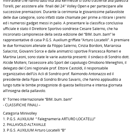
mini-atlete che hanno dato vita alla kermesse si sono trasferite alla palestra
Torelli, per assistere alle finali del 24° Volley Open e per partecipare alle
successive premiazioni. Durante la cerimonia le giovanissime pallavoliste
delle due categorie, sono infatti state chiamate per prime a ritirare i premi
ed i numerosi gadget messi in palio. A presentare la classifica conclusiva
ufficiale è stato il Direttore Sportivo sondriese Cesare Salerno, che ha
incoronato campionesse della sesta edizione del “BIM..bum..bam” le
rappresentative di casa P.G.S. Auxilium griffate “Arturo Locatelli”. A premiare
le due formazioni allenate da Filippo Salerno, Cinzia Bordoni, Mariarosa
Salacrist, Giovanni Sorce e dalle animatrici sportive Francesca Romeri e
Martina Leoni, sono state le varie autorità presenti: il sindaco di Sondrio dott.
Alcide Molteni, l’assessore allo Sport del capoluogo Omobono Meneghini, il
delegato del Coni regionale prof. Ettore Castoldi, il responsabile
organizzativo dell’Us Acli di Sondrio prof. Raimondo Antonazzo ed il
presidente della Fipav di Sondrio Bruno Savaris, che hanno applaudito a
lungo tutte le bimbe protagoniste di questa bellissima e intensa giornata
all’insegna della pallavolo.
6° Torneo internazionale “BIM..bum..bam”
- CLASSIFICHE FINALI –
Categoria Minivolley
1. P.G.S. AUXILIUM “ Falegnameria ARTURO LOCATELLI”
2. PALLAVOLO ALTAVALLE
3. P.G.S. AUXILIUM Arturo Locatelli “B”