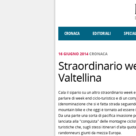
Salta al contenuto principale
CRONACA
EDITORIALI
SPECIA
SOCIETÀ
ENOGASTRONOMIA
COSTUME
DONNE DI VALT
ECONOMI
16 GIUGNO 2014
CRONACA
Straordinario wee
Valtellina
Cala il sipario su un altro straordinario week e
parlare di week end ciclo-turistico e di un com
(denominazione che si è fatta strada seguendo a
mountain bike e che oggi è tornato ad essere il
Da una parte una sorta di pacifica invasione pe
lanciata alla "conquista" delle montagne ciclisti
turistiche che, sugli stessi itinerari d'alta q
randonneurs giunti da mezza Europa.