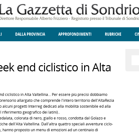
LI
DALLA PROVINCIA
APPROFONDIMENTI
RUBRICHE
C
ELLINA
A
GIUSTIZIA
DEGNO DI NOTA
TERRITORIO
ANGOLO DELLE IDEE
CULTURA E SPETTACOLI
FATTI DELLO SPI
POLIT
k end ciclistico in Alta
nd ciclistico in Alta Valtellina... Per essere più precisi dobbiamo
prensorio allargato che comprende l'intero territorio dell'AltaRezia
lcuni progetti Interreg dedicati alla mobilità sostenibile ed alla
 riferimento geografico dei latini)..
dalata, colorata di nero, giallo e rosso, condotta dal Golazo e
che dell'Alta Valtellina. Dall'altra quattro speciali avventure ciclo-
uota, hanno proposto un menu di emozioni ad un centinaio di