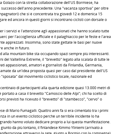
ia Golazo con la stretta collaborazione dell'US Bormiese, ha
 successo dell'anno precedente. Una "vacanza sportiva" per oltre
mpagnatori) che si è concentrata tra giovedì 12 e domenica 15
re ed ancora in questi giorni si incontrano ciclisti con dorsale o
per i servizi e l'attenzione agli appassionati che hanno scalato tutte
rc per l'accoglienza ufficiale e il palaghiaccio per le feste e l'area
ente apprezzati. Insomma, sono state gettate le basi per nuove
e anche in futuro.
 ed alla mountain bike sta occupando spazi sempre più interessanti.
del Valtellina Extreme, il "brevetto" legato alla scalata di tutte le
vati appassionati, amatori e giornalisti da Finlandia, Germania,
hiamate da un'idea proposta quasi per caso dal presidente dell'US
"sposata" dal movimento ciclistico locale, nazionale ed
centinaio di partecipanti alla quarta edizione quasi 13.000 metri di
i è portato a casa il brevetto "Camoscio delle Alpi"; chi ha scelto di
rsi previsti ha ricevuto il "brevetto" di "stambecco", "cervo" o
ese di Mario Fumagalli. Quattro anni fa si era cimentato tra i primi
nza in un evento ciclistico perchè un terribile incidente lo ha
angrando hanno voluto dedicare proprio a lui questa manifestazione.
 giunto da più lontano, il finlandese Kimmo Yliniemi (arrivato a
nifestazione attraverso la rete, giunto a Bormio con la compagna)