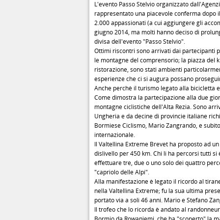
L'evento Passo Stelvio organizzato dall'Agenz
rappresentato una piacevole conferma dopo il
2.000 appassionati (a cui aggiungere gli acco
giugno 2014, ma molti hanno deciso di prolunga
divisa dell'evento "Passo Stelvio".
Ottimi riscontri sono arrivati dai partecipanti 
le montagne del comprensorio; la piazza del kue
ristorazione, sono stati ambienti particolarm
esperienze che ci si augura possano proseguir
Anche perchè il turismo legato alla bicicletta
Come dimostra la partecipazione alla due giorni 
montagne ciclistiche dell'Alta Rezia. Sono arri
Ungheria e da decine di provincie italiane ric
Bormiese Ciclismo, Mario Zangrando, e subito 
internazionale.
Il Valtellina Extreme Brevet ha proposto ad un 
dislivello per 450 km. Chi li ha percorsi tutti s
effettuare tre, due o uno solo dei quattro perco
"capriolo delle Alpi".
Alla manifestazione è legato il ricordo al tiran
nella Valtellina Extreme; fu la sua ultima prese
portato via a soli 46 anni. Mario e Stefano Z
Il trofeo che lo ricorda è andato al randonneur
Bormio da Rowaniemi, che ha "scoperto" la ma