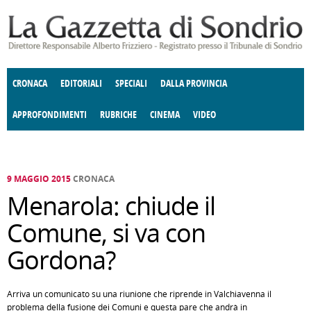
Salta al contenuto principale
CRONACA
EDITORIALI
SPECIALI
DALLA PROVINCIA
APPROFONDIMENTI
RUBRICHE
CINEMA
VIDEO
SOCIETÀ
ENOGASTRONOMIA
COSTUME
DONNE DI VALTELLINA
ECONOMIA
GIUSTIZIA
DEGNO DI NOTA
TERRITORIO
CULTURA
ANGOLO
E SPETTACOLI
DELLE IDEE
FATTI DELLO SPIRITO
POLITICA
CCCVA
9 MAGGIO 2015
CRONACA
Menarola: chiude il
Comune, si va con
Gordona?
Arriva un comunicato su una riunione che riprende in Valchiavenna il
problema della fusione dei Comuni e questa pare che andrà in