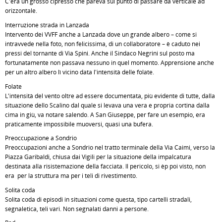
C'era un grosso cipresso che pareva sul punto di passare da verticale ad
orizzontale.
Interruzione strada in Lanzada
Intervento dei VVFF anche a Lanzada dove un grande albero – come si
intravvede nella foto, non felicissima, di un collaboratore – è caduto nei
pressi del tornante di Via Spini. Anche il Sindaco Negrini sul posto ma
fortunatamente non passava nessuno in quel momento. Apprensione anche
per un altro albero lì vicino data l'intensità delle folate.
Folate
L'intensità del vento oltre ad essere documentata, più evidente di tutte, dalla
situazione dello Scalino dal quale si levava una vera e propria cortina dalla
cima in giù, va notare salendo. A San Giuseppe, per fare un esempio, era
praticamente impossibile muoversi, quasi una bufera.
Preoccupazione a Sondrio
Preoccupazioni anche a Sondrio nel tratto terminale della Via Caimi, verso la
Piazza Garibaldi, chiusa dai Vigili per la situazione della impalcatura
destinata alla risistemazione della facciata. Il pericolo, si èp poi visto, non
era per la struttura ma per i teli di rivestimento.
Solita coda
Solita coda di episodi in situazioni come questa, tipo cartelli stradali,
segnaletica, teli vari. Non segnalati danni a persone.