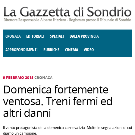
Salta al contenuto principale
CRONACA
EDITORIALI
SPECIALI
DALLA PROVINCIA
APPROFONDIMENTI
RUBRICHE
CINEMA
VIDEO
SOCIETÀ
ENOGASTRONOMIA
COSTUME
DONNE DI VALTELLINA
ECONOMIA
GIUSTIZIA
DEGNO DI NOTA
TERRITORIO
CULTURA
ANGOLO
E SPETTACOLI
DELLE IDEE
FATTI DELLO SPIRITO
POLITICA
CCCVA
9 FEBBRAIO 2015
CRONACA
Domenica fortemente
ventosa. Treni fermi ed
altri danni
Il vento protagonista della domenica carnevalizia. Molte le segnalazioni di cui
diamo un campione.