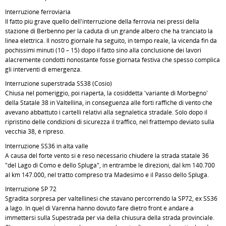
Interruzione ferroviaria
Il fatto più grave quello dell'interruzione della ferrovia nei pressi della
stazione di Berbenno per la caduta di un grande albero che ha tranciato la
linea elettrica. Il nostro giornale ha seguito, in tempo reale, la vicenda fin da
pochissimi minuti (10 – 15) dopo il fatto sino alla conclusione dei lavori
alacremente condotti nonostante fosse giornata festiva che spesso complica
gli interventi di emergenza.
Interruzione superstrada SS38 (Cosio)
Chiusa nel pomeriggio, poi riaperta, la cosiddetta 'variante di Morbegno'
della Statale 38 in Valtellina, in conseguenza alle forti raffiche di vento che
avevano abbattuto i cartelli relativi alla segnaletica stradale. Solo dopo il
ripristino delle condizioni di sicurezza il traffico, nel frattempo deviato sulla
vecchia 38, è ripreso.
Interruzione SS36 in alta valle
A causa del forte vento si è reso necessario chiudere la strada statale 36
"del Lago di Como e dello Spluga", in entrambe le direzioni, dal km 140.700
al km 147.000, nel tratto compreso tra Madesimo e il Passo dello Spluga.
Interruzione SP 72
Sgradita sorpresa per valtellinesi che stavano percorrendo la SP72, ex SS36
a lago. In quel di Varenna hanno dovuto fare dietro front e andare a
immettersi sulla Supestrada per via della chiusura della strada provinciale.