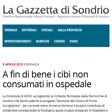
Salta al contenuto principale
CRONACA
EDITORIALI
SPECIALI
DALLA PROVINCIA
APPROFONDIMENTI
RUBRICHE
CINEMA
VIDEO
SOCIETÀ
ENOGASTRONOMIA
COSTUME
DONNE DI VALTELLINA
ECONOMIA
GIUSTIZIA
DEGNO DI NOTA
TERRITORIO
CULTURA
ANGOLO
E SPETTACOLI
DELLE IDEE
FATTI DELLO SPIRITO
POLITICA
CCCVA
3 APRILE 2015
CRONACA
A fin di bene i cibi non
consumati in ospedale
La Direzione di AOVV, accogliendo la richiesta formulata dalle Parrocchie di
Sondrio che hanno aderito al progetto “Gestione del Centro di Prima
Accoglienza”, dal corrente mese di marzo fornisce il proprio contributo di
solidarietà consegnando la fisiologica quota di pasti preparati in Ospedale e