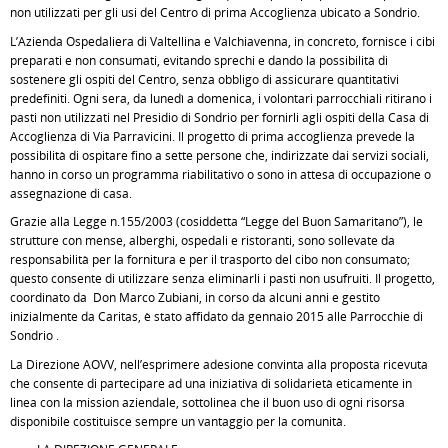
non utilizzati per gli usi del Centro di prima Accoglienza ubicato a Sondrio.
L’Azienda Ospedaliera di Valtellina e Valchiavenna, in concreto, fornisce i cibi
preparati e non consumati, evitando sprechi e dando la possibilità di
sostenere gli ospiti del Centro, senza obbligo di assicurare quantitativi
predefiniti. Ogni sera, da lunedì a domenica, i volontari parrocchiali ritirano i
pasti non utilizzati nel Presidio di Sondrio per fornirli agli ospiti della Casa di
Accoglienza di Via Parravicini. Il progetto di prima accoglienza prevede la
possibilità di ospitare fino a sette persone che, indirizzate dai servizi sociali,
hanno in corso un programma riabilitativo o sono in attesa di occupazione o
assegnazione di casa.
Grazie alla Legge n.155/2003 (cosiddetta “Legge del Buon Samaritano”), le
strutture con mense, alberghi, ospedali e ristoranti, sono sollevate da
responsabilità per la fornitura e per il trasporto del cibo non consumato;
questo consente di utilizzare senza eliminarli i pasti non usufruiti. Il progetto,
coordinato da Don Marco Zubiani, in corso da alcuni anni e gestito
inizialmente da Caritas, è stato affidato da gennaio 2015 alle Parrocchie di
Sondrio .
La Direzione AOVV, nell’esprimere adesione convinta alla proposta ricevuta
che consente di partecipare ad una iniziativa di solidarietà eticamente in
linea con la mission aziendale, sottolinea che il buon uso di ogni risorsa
disponibile costituisce sempre un vantaggio per la comunità.