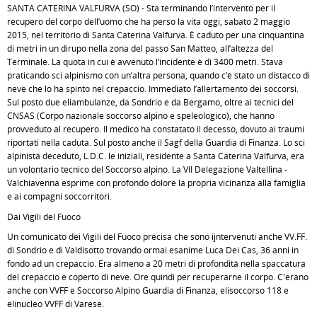
SANTA CATERINA VALFURVA (SO) - Sta terminando l’intervento per il
recupero del corpo dell’uomo che ha perso la vita oggi, sabato 2 maggio
2015, nel territorio di Santa Caterina Valfurva. È caduto per una cinquantina
di metri in un dirupo nella zona del passo San Matteo, all’altezza del
Terminale. La quota in cui è avvenuto l’incidente è di 3400 metri. Stava
praticando sci alpinismo con un’altra persona, quando c’è stato un distacco di
neve che lo ha spinto nel crepaccio. Immediato l’allertamento dei soccorsi.
Sul posto due eliambulanze, da Sondrio e da Bergamo, oltre ai tecnici del
CNSAS (Corpo nazionale soccorso alpino e speleologico), che hanno
provveduto al recupero. Il medico ha constatato il decesso, dovuto ai traumi
riportati nella caduta. Sul posto anche il Sagf della Guardia di Finanza. Lo sci
alpinista deceduto, L.D.C. le iniziali, residente a Santa Caterina Valfurva, era
un volontario tecnico del Soccorso alpino. La VII Delegazione Valtellina -
Valchiavenna esprime con profondo dolore la propria vicinanza alla famiglia
e ai compagni soccorritori.
Dai Vigili del Fuoco
Un comunicato dei Vigili del Fuoco precisa che sono ijntervenuti anche VV.FF.
di Sondrio e di Valdisotto trovando ormai esanime Luca Dei Cas, 36 anni in
fondo ad un crepaccio. Era almeno a 20 metri di profondità nella spaccatura
del crepaccio e coperto di neve. Ore quindi per recuperarne il corpo. C'erano
anche con VVFF e Soccorso Alpino Guardia di Finanza, elisoccorso 118 e
elinucleo VVFF di Varese.