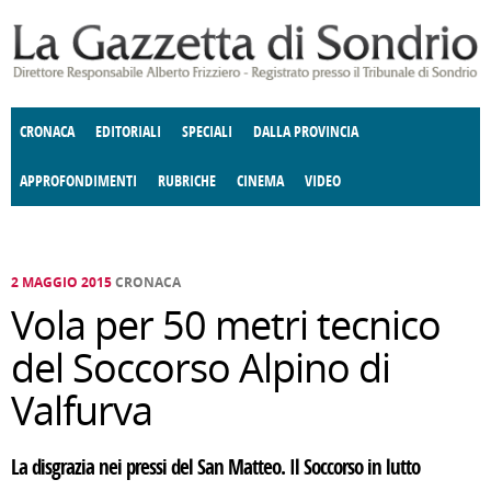
Salta al contenuto principale
CRONACA
EDITORIALI
SPECIALI
DALLA PROVINCIA
APPROFONDIMENTI
RUBRICHE
CINEMA
VIDEO
SOCIETÀ
ENOGASTRONOMIA
COSTUME
DONNE DI VALTELLINA
ECONOMIA
GIUSTIZIA
DEGNO DI NOTA
TERRITORIO
CULTURA
ANGOLO
E SPETTACOLI
DELLE IDEE
FATTI DELLO SPIRITO
POLITICA
CCCVA
2 MAGGIO 2015
CRONACA
Vola per 50 metri tecnico
del Soccorso Alpino di
Valfurva
La disgrazia nei pressi del San Matteo. Il Soccorso in lutto