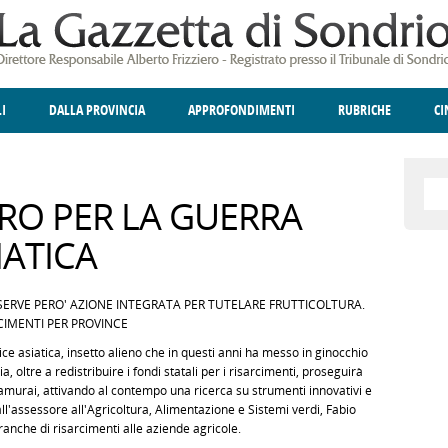
LI
DALLA PROVINCIA
APPROFONDIMENTI
RUBRICHE
C
ELLINA
A
GIUSTIZIA
DEGNO DI NOTA
TERRITORIO
ANGOLO DELLE IDEE
CULTURA E SPETTACOLI
FATTI DELLO SPI
POLIT
URO PER LA GUERRA
IATICA
SERVE PERO' AZIONE INTEGRATA PER TUTELARE FRUTTICOLTURA.
CIMENTI PER PROVINCE
ice asiatica, insetto alieno che in questi anni ha messo in ginocchio
 oltre a redistribuire i fondi statali per i risarcimenti, proseguirà
 samurai, attivando al contempo una ricerca su strumenti innovativi e
all'assessore all'Agricoltura, Alimentazione e Sistemi verdi, Fabio
ranche di risarcimenti alle aziende agricole.