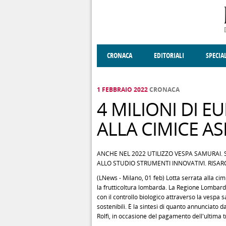
Salta al contenuto principale
CRONACA
EDITORIALI
SPECIA
SOCIETÀ
ENOGASTRONOMIA
COSTUME
DONNE DI VALT
ECONOMI
1 FEBBRAIO 2022
CRONACA
4 MILIONI DI E
ALLA CIMICE AS
ANCHE NEL 2022 UTILIZZO VESPA SAMURAI. 
ALLO STUDIO STRUMENTI INNOVATIVI. RISAR
(LNews - Milano, 01 feb) Lotta serrata alla cim
la frutticoltura lombarda. La Regione Lombardia,
con il controllo biologico attraverso la vespa
sostenibili. È la sintesi di quanto annunciato d
Rolfi, in occasione del pagamento dell'ultima t