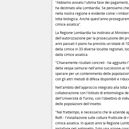
"Abbiamo avviato l'ultima fase dei pagamenti, ar
ha destinato alla Lombardia. Se pensiamo che l
nella nostra regione è evidente come i rimbors
lotta biologica. Anche quest'anno proseguiremo
cimice asiatica".
La Regione Lombardia ha inoltrato al Ministero
dell'autorizzazione per la prosecuzione del 
anni passati il piano ha previsto un totale di 
della cimice in 33 diverse località regionali, l
dalla cimice asiatica.
"Chiaramente risultati concreti - ha aggiunto 
della vespa samurai nell'anno successivo ai r
sperare per un contenimento delle popolazioni 
con gli altri metodi di difesa disponibili e rid
Nell'ambito dell'approccio integrato alla lotta
collaborazione con l'Istituto di entomologia d
dell'Università di Torino, con l'obiettivo di in
delle popolazioni dell'insetto.
"Nel frattempo, è necessario che le aziende a
Rolfi - l'installazione sulle colture frutticole 
cimice asiatica. In questi anni la Regione Lom
installare reti antinsetto. Solo una azione coor