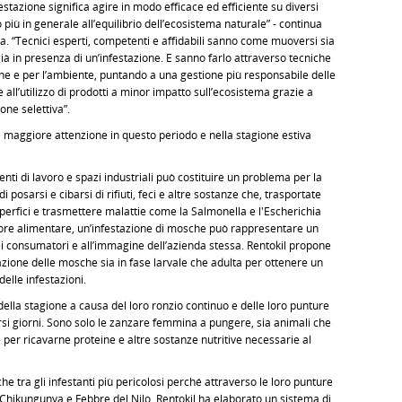
festazione significa agire in modo efficace ed efficiente su diversi
 più in generale all’equilibrio dell’ecosistema naturale” - continua
ia. “Tecnici esperti, competenti e affidabili sanno come muoversi sia
 già in presenza di un’infestazione. E sanno farlo attraverso tecniche
one e per l’ambiente, puntando a una gestione più responsabile delle
 all’utilizzo di prodotti a minor impatto sull’ecosistema grazie a
one selettiva”.
tare maggiore attenzione in questo periodo e nella stagione estiva
enti di lavoro e spazi industriali può costituire un problema per la
 posarsi e cibarsi di rifiuti, feci e altre sostanze che, trasportate
uperfici e trasmettere malattie come la Salmonella e l'Escherichia
ettore alimentare, un’infestazione di mosche può rappresentare un
dei consumatori e all’immagine dell’azienda stessa. Rentokil propone
azione delle mosche sia in fase larvale che adulta per ottenere un
delle infestazioni.
si della stagione a causa del loro ronzio continuo e delle loro punture
rsi giorni. Sono solo le zanzare femmina a pungere, sia animali che
per ricavarne proteine e altre sostanze nutritive necessarie al
e tra gli infestanti più pericolosi perché attraverso le loro punture
 Chikungunya e Febbre del Nilo. Rentokil ha elaborato un sistema di