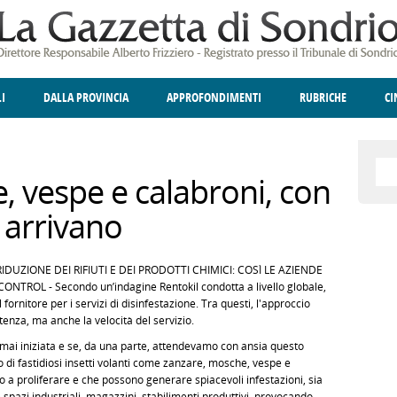
LI
DALLA PROVINCIA
APPROFONDIMENTI
RUBRICHE
C
ELLINA
A
GIUSTIZIA
DEGNO DI NOTA
TERRITORIO
ANGOLO DELLE IDEE
CULTURA E SPETTACOLI
FATTI DELLO SPI
POLIT
, vespe e calabroni, con
e arrivano
RIDUZIONE DEI RIFIUTI E DEI PRODOTTI CHIMICI: COSÌ LE AZIENDE
TROL - Secondo un’indagine Rentokil condotta a livello globale,
 fornitore per i servizi di disinfestazione. Tra questi, l'approccio
etenza, ma anche la velocità del servizio.
rmai iniziata e se, da una parte, attendevamo con ansia questo
no di fastidiosi insetti volanti come zanzare, mosche, vespe e
no a proliferare e che possono generare spiacevoli infestazioni, sia
 e spazi industriali, magazzini, stabilimenti produttivi, provocando