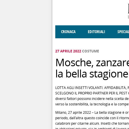
Salta al contenuto principale
CRONACA
EDITORIALI
SPECIA
SOCIETÀ
ENOGASTRONOMIA
COSTUME
DONNE DI VALT
ECONOMI
27 APRILE 2022
COSTUME
Mosche, zanzare
la bella stagion
LOTTA AGLI INSETTI VOLANTI. AFFIDABILITÀ, 
SCELGONO IL PROPRIO PARTNER PER IL PEST CON
diversi fattori possono incidere nella scelta del
verso la sostenibilità, la tecnologia e la comp
Milano, 27 aprile 2022 – La bella stagione è o
periodo, dall’altra questo coincide con il ritor
calabroni per citarne alcuni. Insetti che torna
in abitazioni private, sia in ambienti di lavoro