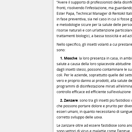
“Avere il supporto di professionisti della disin
fronti, risolvendo l’infestazione, ma guardando
Ester Papa, Technical Manager di Rentokil Ital
in fase preventiva, sia nel caso in cui si fosse
e metodologie sicure per la salute delle pers
risorse naturali e con un’attenzione particolare
trattamenti biologici, a bassa tossicità e ad azi
Nello specifico, gli insetti volanti a cui pres
sono:
1. Mosche
: la loro presenza in casa, in ambi
salute a causa della loro spiacevole abitudine di
dagli insetti stessi, possono contaminare le s
coli. Per le aziende, soprattutto quelle del s
vero e proprio danno ai prodotti, alla salute 
programmi di disinfestazione mirati all’elimin
controllo efficace ed efficiente sull’evoluzione 
2. Zanzare
: sono tra gli insetti più fastidio
che possono portare dolore e prurito per dive
esseri umani, in quanto necessitano di sangue 
corretto sviluppo delle uova.
Le zanzare oltre ad essere fastidiose sono anch
sono vettori di virus e malattie come Dengue,