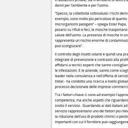
danni per l’ambiente e per l’uomo.
“Spesso, la collettività sottovaluta i rischi de
esempio, sono molto più pericolose di quanto 
microrganismi patogeni” – spiega Ester Papa, T
posarsi su rifiuti e feci, le mosche trasportan
salute dell’uomo. La presenza di mosche in un
rappresenta un rischio enorme di contaminazi
può scongiurare”.
Il controllo degli insetti volanti è quindi una p
integrate di prevenzione e contrasto alla proli
affidarsi a tecnici esperti che sanno consiglia
le infestazioni. E le aziende, sanno come scegl
leader nella consulenza e nell’offerta di servizi
Initial - ha condotto una ricerca a livello global
processo decisionale delle imprese commerciali
Tra i fattori chiave ci sono ad esempio l'approc
competenza, ma anche aspetti che riguardano la
svolto il servizio. Guardando ai dati italiani ad
servizio rappresentano uno dei fattori più rilevan
la riduzione dell’uso di prodotti chimici o pesti
importanti con cui il fornitore può raggiungere g