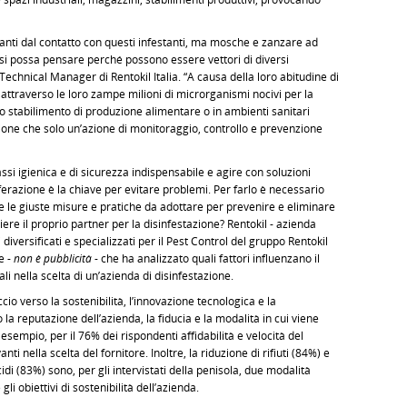
rivanti dal contatto con questi infestanti, ma mosche e zanzare ad
si possa pensare perché possono essere vettori di diversi
echnical Manager di Rentokil Italia. “A causa della loro abitudine di
o attraverso le loro zampe milioni di microrganismi nocivi per la
o stabilimento di produzione alimentare o in ambienti sanitari
one che solo un’azione di monitoraggio, controllo e prevenzione
rassi igienica e di sicurezza indispensabile e agire con soluzioni
ferazione è la chiave per evitare problemi. Per farlo è necessario
re le giuste misure e pratiche da adottare per prevenire e eliminare
iere il proprio partner per la disinfestazione? Rentokil - azienda
 diversificati e specializzati per il Pest Control del gruppo Rentokil
e -
non è pubblicità
- che ha analizzato quali fattori influenzano il
 nella scelta di un’azienda di disinfestazione.
cio verso la sostenibilità, l’innovazione tecnologica e la
 reputazione dell’azienda, la fiducia e la modalità in cui viene
 esempio, per il 76% dei rispondenti affidabilità e velocità del
ti nella scelta del fornitore. Inoltre, la riduzione di rifiuti (84%) e
cidi (83%) sono, per gli intervistati della penisola, due modalità
li obiettivi di sostenibilità dell’azienda.