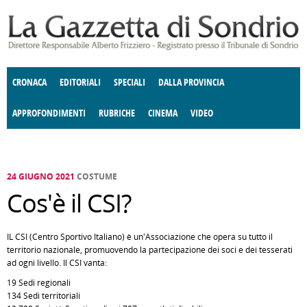
Salta al contenuto principale
CRONACA
EDITORIALI
SPECIALI
DALLA PROVINCIA
APPROFONDIMENTI
RUBRICHE
CINEMA
VIDEO
SOCIETÀ
ENOGASTRONOMIA
COSTUME
DONNE DI VALTELLINA
ECONOMIA
GIUSTIZIA
DEGNO DI NOTA
TERRITORIO
CULTURA
ANGOLO
E SPETTACOLI
DELLE IDEE
FATTI DELLO SPIRITO
POLITICA
CCCVA
24 GIUGNO 2021
COSTUME
Cos'è il CSI?
IL CSI (Centro Sportivo Italiano) è un'Associazione che opera su tutto il
territorio nazionale, promuovendo la partecipazione dei soci e dei tesserati
ad ogni livello. Il CSI vanta:
19 Sedi regionali
134 Sedi territoriali