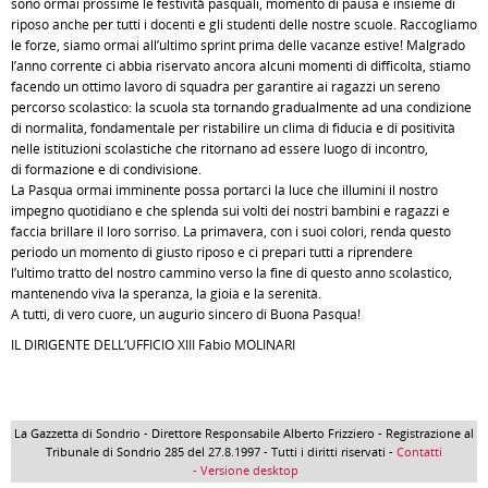
sono ormai prossime le festività pasquali, momento di pausa e insieme di
riposo anche per tutti i docenti e gli studenti delle nostre scuole. Raccogliamo
le forze, siamo ormai all’ultimo sprint prima delle vacanze estive! Malgrado
l’anno corrente ci abbia riservato ancora alcuni momenti di difficoltà, stiamo
facendo un ottimo lavoro di squadra per garantire ai ragazzi un sereno
percorso scolastico: la scuola sta tornando gradualmente ad una condizione
di normalità, fondamentale per ristabilire un clima di fiducia e di positività
nelle istituzioni scolastiche che ritornano ad essere luogo di incontro,
di formazione e di condivisione.
La Pasqua ormai imminente possa portarci la luce che illumini il nostro
impegno quotidiano e che splenda sui volti dei nostri bambini e ragazzi e
faccia brillare il loro sorriso. La primavera, con i suoi colori, renda questo
periodo un momento di giusto riposo e ci prepari tutti a riprendere
l’ultimo tratto del nostro cammino verso la fine di questo anno scolastico,
mantenendo viva la speranza, la gioia e la serenità.
A tutti, di vero cuore, un augurio sincero di Buona Pasqua!
IL DIRIGENTE DELL’UFFICIO XIII Fabio MOLINARI
La Gazzetta di Sondrio - Direttore Responsabile Alberto Frizziero - Registrazione al
Tribunale di Sondrio 285 del 27.8.1997 - Tutti i diritti riservati -
Contatti
- Versione desktop