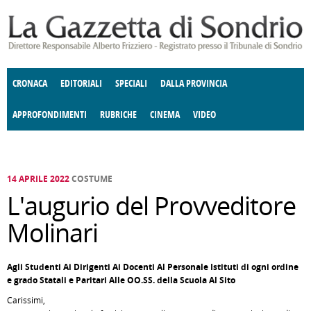
Salta al contenuto principale
CRONACA
EDITORIALI
SPECIALI
DALLA PROVINCIA
APPROFONDIMENTI
RUBRICHE
CINEMA
VIDEO
SOCIETÀ
ENOGASTRONOMIA
COSTUME
DONNE DI VALTELLINA
ECONOMIA
GIUSTIZIA
DEGNO DI NOTA
TERRITORIO
CULTURA
ANGOLO
E SPETTACOLI
DELLE IDEE
FATTI DELLO SPIRITO
POLITICA
CCCVA
14 APRILE 2022
COSTUME
L'augurio del Provveditore
Molinari
Agli Studenti Ai Dirigenti Ai Docenti Al Personale Istituti di ogni ordine
e grado Statali e Paritari Alle OO.SS. della Scuola Al Sito
Carissimi,