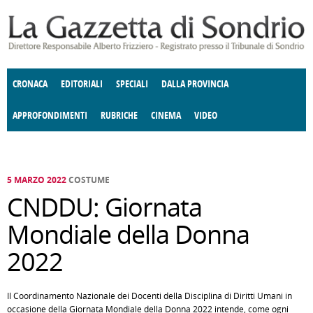
Salta al contenuto principale
CRONACA
EDITORIALI
SPECIALI
DALLA PROVINCIA
APPROFONDIMENTI
RUBRICHE
CINEMA
VIDEO
SOCIETÀ
ENOGASTRONOMIA
COSTUME
DONNE DI VALTELLINA
ECONOMIA
GIUSTIZIA
DEGNO DI NOTA
TERRITORIO
CULTURA
ANGOLO
E SPETTACOLI
DELLE IDEE
FATTI DELLO SPIRITO
POLITICA
CCCVA
5 MARZO 2022
COSTUME
CNDDU: Giornata
Mondiale della Donna
2022
Il Coordinamento Nazionale dei Docenti della Disciplina di Diritti Umani in
occasione della Giornata Mondiale della Donna 2022 intende, come ogni