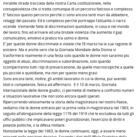
mirabile strada tracciata dalla nostra Carta costituzionale, nella
consapevolezza che si tratta comunque di un percorso faticoso e complesso.
E’ faticoso questo percorso perché ci sono ancora tanti muri da abbattere,
retaggi del passato. Ed è complesso perché purtroppo l’attualità ci narra
vicende tremende fatte di discriminazioni quotidiane, in casa e nel mondo
del lavoro, fino ad arrivare ad una brutale violenza che aumenta il gap
comunicativo, emotivo e pratico tra uomo e donna.
E’ per queste donne discriminate e violate che l’8 marzo ha la sua ragione di
esistere. Ma è anche vero che la Giornata Mondiale della Donna si
trasformerà realmente in una festa solo quando le donne non saranno più
oggetto di abusi, discriminazioni e subordinazione, solo quando
scompariranno tutti i tipi di prevaricazione, da quelle macroscopiche a quelle
più piccole e quotidiane, ma non per questo meno gravi.
Sono ancora tanti, inoltre, gli ambiti lavorativi in cui la donna, pur avendo
titoli e competenze, fatica ad affermarsi. E il 10 di marzo, Giornata
Internazionale delle donne giudici, ci permette di mettere a confronto numeri
e situazioni lavorative che non sono ancora quelli sperati.
Ripercorrendo velocemente la storia della magistratura nel nostro Paese,
vediamo che le donne entrano per la prima volta in magistratura nel 1963, in
seguito all’abrogazione della legge 1176 del 1919 che le escludeva da tutti gli
uffici pubblici che implicavano poteri giurisdizionali, l’esercizio di diritti e
potestà politiche, o la difesa militare.
Nonostante la legge del 1963, le donne continuano, oggi, a essere meno
presenti nelle posizioni decisive. Secondo i dati dell’Ufficio Statistico della