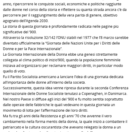
anno, ripercorrere le conquiste sociali, economiche e politiche raggiunte
dalle donne nel corso della storia e riflettere su quanta strada ancora c’è da
percorrere per il raggiungimento della vera parità di genere, obiettivo
agognato dell’Agenda 2030.
La storia di questa giornata è profondamente radicata nelle pagine più
significative del ’900.
Attraverso la risoluzione 32/142 l’ONU stabilì nel 1977 che l’8 marzo sarebbe
diventato ufficialmente la “Giornata delle Nazioni Unite per i Diritti delle
Donne e per la Pace Internazionale”.
La Giornata Internazionale della Donna ebbe una genesi strettamente
collegata al clima politico di inizio’900, quando la popolazione femminile
iniziava ad organizzarsi per reclamare maggiori diritti, in particolar modo
quello di voto.
Fu il Partito Socialista americano a lanciare l’idea di una giornata dedicata
all’importanza delle donne all’interno della società.
Successivamente, questa idea venne ripresa durante la seconda Conferenza
Internazionale delle Donne Socialiste tenutasi a Copenaghen, in Danimarca.
Nel nostro Paese si diffuse agli inizi del ‘900 e fu molto sentita soprattutto
dalle operaie delle fabbriche le quali vedevano in questa giornata un
movimento di lotta per l’affermazione dei loro diritti.
Ma fu tra gli anni della Resistenza e gli anni ’70 che avvenne il vero
cambiamento nella forma mentis della donna, la quale iniziò a combattere il
patriarcato e la cultura oscurantista che avevano relegato la donna a un