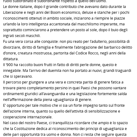
ruolo subordinato e subordinante rispetto a quello dell’uomo.
Le donne italiane, dopo il grande contributo che avevano dato durante la
Liberazione e negli anni del Boom economico, deluse e stanche per i pochi
riconoscimenti ottenuti in ambito sociale, iniziarono a riempire le piazze
urlando la loro intelligenza accantonata dal maschilismo imperante, ma
soprattutto cominciarono a pretendere un posto al sole, dopo il buio degli
ingrati secoli maschili.
Fu una vera corsa alle conquiste: non più reato per l’adulterio, possibilità di
divorziare, diritto di famiglia e finalmente l’abrogazione del barbarico delitto
d’onore, creatura mostruosa, partorita dal Codice Rocco, negli anni della
dittatura.
Il ‘900 ha raccolto buoni frutti in fatto di diritti perle donne, questo è
innegabile. Ma l’arrivo del duemila non ha portato ai nuovi, grandi traguardi
che si speravano.
Il percorso per giungere a una vera e concreta parità di genere fatica a
trovare pieno completamento persino in quei Paesi che possono vantare
ordinamenti giuridici all’avanguardia e una legislazione fortemente salda
nell’affermazione della piena uguaglianza di genere.
E’ opportuno per tale motivo che vi sia un forte impegno tanto sul fronte
dell’azione interna, quanto su quello dell’attività di sensibilizzazione e
cooperazione internazionale.
Nel caso del nostro Paese, ci tranquillizza ricordare che ampio è lo spazio
che la Costituzione dedica al riconoscimento dei principi di uguaglianza e
delle pari opportunità tra uomo e donna. Non ci resta che seguire questa