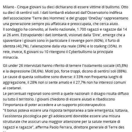
Milano - Cinque giovani su dieci dichiarano di essere vittime di bullismo. Otto
su dieci di sentirsi soli. I dati lombardi elaborati dall'Osservatorio indifesa
dell'associazione 'Terre des Hommes' e del gruppo 'OneDay' rappresentano
una generazione sempre più affaticata e preoccupata, che cerca aiuto.
Il sondaggio ha coinvolto, al livello nazionale, 1.700 ragazzi e ragazze dai 14
ai 26 anni. Estrapolando i dati lombardi, visionati dalla 'Dire', emerge che a
spaventare i giovani sono in particolare il revenge porn (60%), il furto di
identità (40,7%), l'alienazione dalla vita reale (39%) e lo stalking (35%). In
rete, invece, 6 giovani su 10 ritengono il Cyberbullismo la principale
minaccia.
Gli under 26 intervistati hanno riferito di temere l'isolamento sociale (45,8%)
e la depressione (36,6%). Molti poi, forse troppi, dicono di sentirsi soli (88%).
Le cause di questa solitudine sono diverse: il 33% non frequenta luoghi di
aggregazione, il 28% non si sente amato e il 27,7% non ha interessi comuni
ai coetanei.
Le percentuali regionali sono simili a quelle nazionali: il disagio risulta diffuso
su tutto il territorio. I giovani chiedono di essere aiutati e ribadiscono
l'importanza di poter accedere a un supporto psicoterapeutico.
"Il bonus poteva essere una risposta temporanea a tale emergenza; tuttavia,
l'assistenza piscologica per gli adolescenti dovrebbe essere una misura
strutturale che assicuri una maggior attenzione per la salute mentale di
ragazzi e ragazze", afferma Paolo Ferrara, direttore generale di Terre des