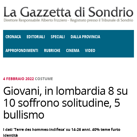
Salta al contenuto principale
CRONACA
EDITORIALI
SPECIALI
DALLA PROVINCIA
APPROFONDIMENTI
RUBRICHE
CINEMA
VIDEO
SOCIETÀ
ENOGASTRONOMIA
COSTUME
DONNE DI VALTELLINA
ECONOMIA
GIUSTIZIA
DEGNO DI NOTA
TERRITORIO
CULTURA
ANGOLO
E SPETTACOLI
DELLE IDEE
FATTI DELLO SPIRITO
POLITICA
CCCVA
4 FEBBRAIO 2022
COSTUME
Giovani, in lombardia 8 su
10 soffrono solitudine, 5
bullismo
I dati 'Terre des hommes-indifesa' su 14-26 anni. 40% teme furto
identità