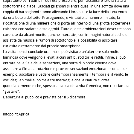
soprattutto per i bambini dell'età prescolare, per raccontare loro la natura
sotto forma di fiaba. Lasciati gli gnomi si entra quasi in una soffitta dove una
coppia di barbagianni stanno allevando i loro pulli e la luce della luna entra
da una botola del tetto. Proseguendo, è visitabile, a numero limitato, la
ricostruzione di una miniera che ci porta all'interno di una grotta sotterranea
calcarea con stalattiti e stalagmiti. Tutte queste ambientazioni descritte sono
coronate da alcuni monitor, anche interattivi, con immagini naturalistiche e
assistite da musica e rumori di sottofondo e la possibilità di ascoltare
curiosità direttamente dal proprio smartphone.
La visita non si conclude ora, ma si può visitare un'ulteriore sala molto
luminosa dove vengono allevati alcuni anfibi, roditori e rettili. Infine, si può
entrare nella Sala delle sensazioni, una sorta di piccolo cinema dove
assistere a filmati a rotazione e provare sensazioni emozionanti come, per
esempio, ascoltare e vedere contemporaneamente il temporale, il vento, le
voci degli animali e inoltre altre meraviglie che la Natura ci offre
quotidianamente e che, spesso, a causa della vita frenetica, non riusciamo a
"gustare".
L'apertura al pubblico è prevista per il 5 dicembre.
Infopoint Aprica