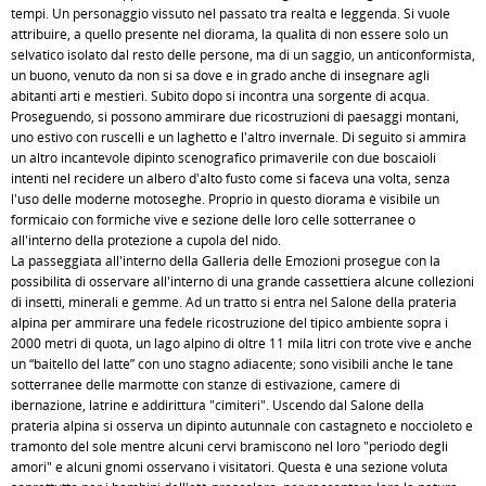
tempi. Un personaggio vissuto nel passato tra realtà e leggenda. Si vuole
attribuire, a quello presente nel diorama, la qualità di non essere solo un
selvatico isolato dal resto delle persone, ma di un saggio, un anticonformista,
un buono, venuto da non si sa dove e in grado anche di insegnare agli
abitanti arti e mestieri. Subito dopo si incontra una sorgente di acqua.
Proseguendo, si possono ammirare due ricostruzioni di paesaggi montani,
uno estivo con ruscelli e un laghetto e l'altro invernale. Di seguito si ammira
un altro incantevole dipinto scenografico primaverile con due boscaioli
intenti nel recidere un albero d'alto fusto come si faceva una volta, senza
l'uso delle moderne motoseghe. Proprio in questo diorama è visibile un
formicaio con formiche vive e sezione delle loro celle sotterranee o
all'interno della protezione a cupola del nido.
La passeggiata all'interno della Galleria delle Emozioni prosegue con la
possibilità di osservare all'interno di una grande cassettiera alcune collezioni
di insetti, minerali e gemme. Ad un tratto si entra nel Salone della prateria
alpina per ammirare una fedele ricostruzione del tipico ambiente sopra i
2000 metri di quota, un lago alpino di oltre 11 mila litri con trote vive e anche
un “baitello del latte” con uno stagno adiacente; sono visibili anche le tane
sotterranee delle marmotte con stanze di estivazione, camere di
ibernazione, latrine e addirittura "cimiteri". Uscendo dal Salone della
prateria alpina si osserva un dipinto autunnale con castagneto e noccioleto e
tramonto del sole mentre alcuni cervi bramiscono nel loro "periodo degli
amori" e alcuni gnomi osservano i visitatori. Questa è una sezione voluta