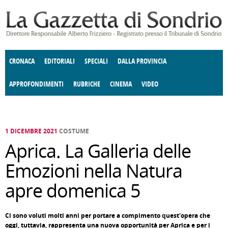
Salta al contenuto principale
CRONACA
EDITORIALI
SPECIALI
DALLA PROVINCIA
APPROFONDIMENTI
RUBRICHE
CINEMA
VIDEO
SOCIETÀ
ENOGASTRONOMIA
COSTUME
DONNE DI VALTELLINA
ECONOMIA
GIUSTIZIA
DEGNO DI NOTA
TERRITORIO
CULTURA
ANGOLO
E SPETTACOLI
DELLE IDEE
FATTI DELLO SPIRITO
POLITICA
CCCVA
1 DICEMBRE 2021
COSTUME
Aprica. La Galleria delle
Emozioni nella Natura
apre domenica 5
Ci sono voluti molti anni per portare a compimento quest'opera che
oggi, tuttavia, rappresenta una nuova opportunità per Aprica e per i