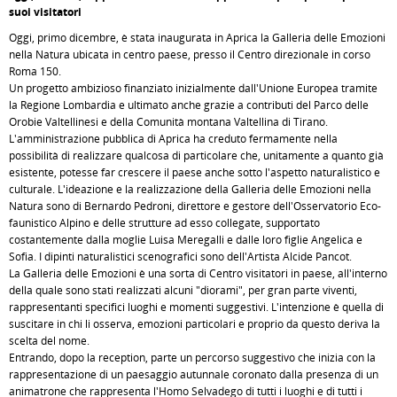
suoi visitatori
Oggi, primo dicembre, è stata inaugurata in Aprica la Galleria delle Emozioni
nella Natura ubicata in centro paese, presso il Centro direzionale in corso
Roma 150.
Un progetto ambizioso finanziato inizialmente dall'Unione Europea tramite
la Regione Lombardia e ultimato anche grazie a contributi del Parco delle
Orobie Valtellinesi e della Comunità montana Valtellina di Tirano.
L'amministrazione pubblica di Aprica ha creduto fermamente nella
possibilità di realizzare qualcosa di particolare che, unitamente a quanto già
esistente, potesse far crescere il paese anche sotto l'aspetto naturalistico e
culturale. L'ideazione e la realizzazione della Galleria delle Emozioni nella
Natura sono di Bernardo Pedroni, direttore e gestore dell'Osservatorio Eco-
faunistico Alpino e delle strutture ad esso collegate, supportato
costantemente dalla moglie Luisa Meregalli e dalle loro figlie Angelica e
Sofia. I dipinti naturalistici scenografici sono dell'Artista Alcide Pancot.
La Galleria delle Emozioni è una sorta di Centro visitatori in paese, all'interno
della quale sono stati realizzati alcuni "diorami", per gran parte viventi,
rappresentanti specifici luoghi e momenti suggestivi. L'intenzione è quella di
suscitare in chi li osserva, emozioni particolari e proprio da questo deriva la
scelta del nome.
Entrando, dopo la reception, parte un percorso suggestivo che inizia con la
rappresentazione di un paesaggio autunnale coronato dalla presenza di un
animatrone che rappresenta l'Homo Selvadego di tutti i luoghi e di tutti i