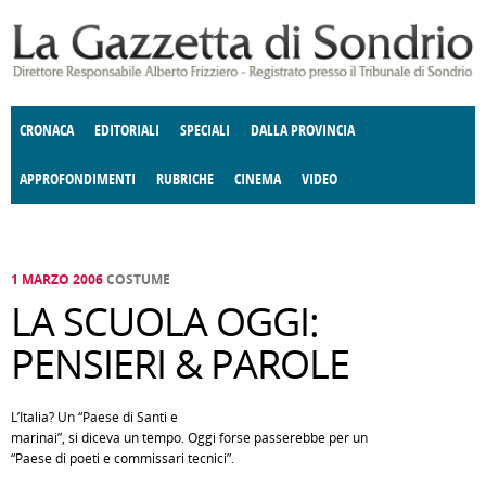
Salta al contenuto principale
CRONACA
EDITORIALI
SPECIALI
DALLA PROVINCIA
APPROFONDIMENTI
RUBRICHE
CINEMA
VIDEO
SOCIETÀ
ENOGASTRONOMIA
COSTUME
DONNE DI VALTELLINA
ECONOMIA
GIUSTIZIA
DEGNO DI NOTA
TERRITORIO
CULTURA
ANGOLO
E SPETTACOLI
DELLE IDEE
FATTI DELLO SPIRITO
POLITICA
CCCVA
1 MARZO 2006
COSTUME
LA SCUOLA OGGI:
PENSIERI & PAROLE
L’Italia? Un “Paese di Santi e
marinai”, si diceva un tempo. Oggi forse passerebbe per un
“Paese di poeti e commissari tecnici”.