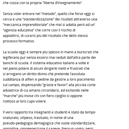
che cozza con la propria “libertà d’insegnamento”.
Senza voler entrare nel “metodo”, quello che forse oggi si
cerca è una “standardizzazione” dei risultati attraverso una
“meccanica imprenditoriale” che mal si adatta però ad un’
“agenzia educativa” che corre così il rischio di
appiattirsi, di curarsi più del risultato che dello stesso
processo formativo.
La scuola oggi è sempre più spesso in mano a burocrati che
legiferano pur senza essersi mai seduti dall’altra parte dei
banchi di scuola. Il sistema educativo italiano a volte è
nel pieno potere di alcuni dirigenti inetti e frustrati che
si arrogano un diritto divino che pretende l’assoluta
sudditanza di alfieri e pedine da gestire a loro piacimento
sul campo, dispensando “grazie e favori” alla piccola corte
adulatrice di cui amano circondarsi, ed esiliando nelle
“marche” più invise chi con fiero cipiglio si oppone
riottoso al loro cupo volere.
Il vero rapporto tra insegnanti e studenti è stato da tempo
snaturato, vilipeso, travisato, in nome di una
pseudo-pedagogia demagogica che vuole standardizzare,
appiattire, omogeneizzare il sapere. Nessun uomo, però,