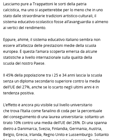
Lasciamo pure a Trappattoni le sorti della patria
calcistica, ma uno si aspetterebbe per lo meno che in uno
stato dalle straordinarie tradizioni artistico-culturali, il
sistema educativo-scolastico fosse all’avanguardia o almeno
ai vertici del rendimento.
Eppure, ahimè, il sistema educativo italiano sembra non
essere all’altezza delle prestazioni medie della scuola
europea. È questa l’amara scoperta emersa da alcune
statistiche a livello internazionale sulla qualità della
scuola del nostro Paese.
Il 45% della popolazione tra i 25 e 34 anni lascia la scuola
senza un diploma secondario superiore contro la media
dell’UE del 27%, anche se lo scarto negli ultimi anni è in
tendenza positiva.
L’effetto è ancora più visibile sul livello universitario
che trova l’Italia come fanalino di coda per la percentuale
del conseguimento di una laurea universitaria: soltanto un
tirato 10% contro una media dell’UE del 26%. Di una spanna
dietro a Danimarca, Svezia, Finlandia, Germania, Austria,
Belgio, Grecia, Irlanda, Regno Unito e Lussemburgo. Soltanto