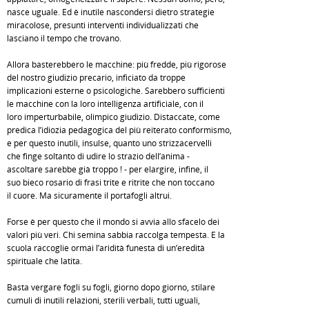
nasce uguale. Ed è inutile nascondersi dietro strategie
miracolose, presunti interventi individualizzati che
lasciano il tempo che trovano.
Allora basterebbero le macchine: più fredde, più rigorose
del nostro giudizio precario, inficiato da troppe
implicazioni esterne o psicologiche. Sarebbero sufficienti
le macchine con la loro intelligenza artificiale, con il
loro imperturbabile, olimpico giudizio. Distaccate, come
predica l’idiozia pedagogica del più reiterato conformismo,
e per questo inutili, insulse, quanto uno strizzacervelli
che finge soltanto di udire lo strazio dell’anima -
ascoltare sarebbe già troppo ! - per elargire, infine, il
suo bieco rosario di frasi trite e ritrite che non toccano
il cuore. Ma sicuramente il portafogli altrui.
Forse è per questo che il mondo si avvia allo sfacelo dei
valori più veri. Chi semina sabbia raccolga tempesta. E la
scuola raccoglie ormai l’aridità funesta di un’eredità
spirituale che latita.
Basta vergare fogli su fogli, giorno dopo giorno, stilare
cumuli di inutili relazioni, sterili verbali, tutti uguali,