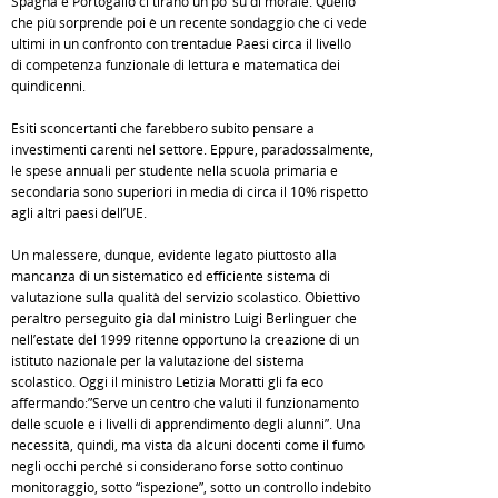
Spagna e Portogallo ci tirano un po’ su di morale. Quello
che più sorprende poi è un recente sondaggio che ci vede
ultimi in un confronto con trentadue Paesi circa il livello
di competenza funzionale di lettura e matematica dei
quindicenni.
Esiti sconcertanti che farebbero subito pensare a
investimenti carenti nel settore. Eppure, paradossalmente,
le spese annuali per studente nella scuola primaria e
secondaria sono superiori in media di circa il 10% rispetto
agli altri paesi dell’UE.
Un malessere, dunque, evidente legato piuttosto alla
mancanza di un sistematico ed efficiente sistema di
valutazione sulla qualità del servizio scolastico. Obiettivo
peraltro perseguito già dal ministro Luigi Berlinguer che
nell’estate del 1999 ritenne opportuno la creazione di un
istituto nazionale per la valutazione del sistema
scolastico. Oggi il ministro Letizia Moratti gli fa eco
affermando:”Serve un centro che valuti il funzionamento
delle scuole e i livelli di apprendimento degli alunni”. Una
necessità, quindi, ma vista da alcuni docenti come il fumo
negli occhi perché si considerano forse sotto continuo
monitoraggio, sotto “ispezione”, sotto un controllo indebito