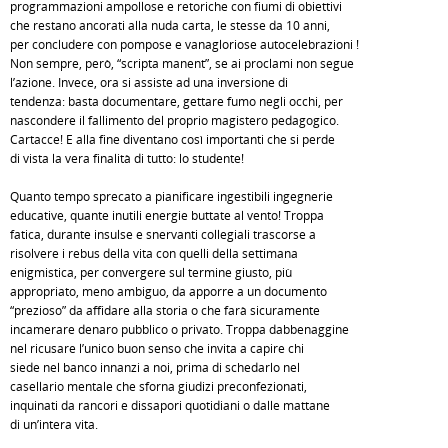
programmazioni ampollose e retoriche con fiumi di obiettivi
che restano ancorati alla nuda carta, le stesse da 10 anni,
per concludere con pompose e vanagloriose autocelebrazioni !
Non sempre, però, “scripta manent”, se ai proclami non segue
l’azione. Invece, ora si assiste ad una inversione di
tendenza: basta documentare, gettare fumo negli occhi, per
nascondere il fallimento del proprio magistero pedagogico.
Cartacce! E alla fine diventano così importanti che si perde
di vista la vera finalità di tutto: lo studente!
Quanto tempo sprecato a pianificare ingestibili ingegnerie
educative, quante inutili energie buttate al vento! Troppa
fatica, durante insulse e snervanti collegiali trascorse a
risolvere i rebus della vita con quelli della settimana
enigmistica, per convergere sul termine giusto, più
appropriato, meno ambiguo, da apporre a un documento
“prezioso” da affidare alla storia o che farà sicuramente
incamerare denaro pubblico o privato. Troppa dabbenaggine
nel ricusare l’unico buon senso che invita a capire chi
siede nel banco innanzi a noi, prima di schedarlo nel
casellario mentale che sforna giudizi preconfezionati,
inquinati da rancori e dissapori quotidiani o dalle mattane
di un’intera vita.