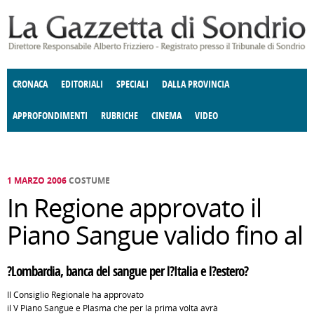
Salta al contenuto principale
CRONACA
EDITORIALI
SPECIALI
DALLA PROVINCIA
APPROFONDIMENTI
RUBRICHE
CINEMA
VIDEO
SOCIETÀ
ENOGASTRONOMIA
COSTUME
DONNE DI VALTELLINA
ECONOMIA
GIUSTIZIA
DEGNO DI NOTA
TERRITORIO
CULTURA
ANGOLO
E SPETTACOLI
DELLE IDEE
FATTI DELLO SPIRITO
POLITICA
CCCVA
1 MARZO 2006
COSTUME
In Regione approvato il
Piano Sangue valido fino al
?Lombardia, banca del sangue per l?Italia e l?estero?
Il Consiglio Regionale ha approvato
il V Piano Sangue e Plasma che per la prima volta avrà