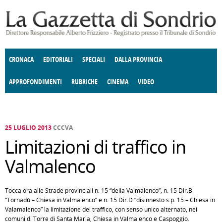
Salta al contenuto principale
CRONACA
EDITORIALI
SPECIALI
DALLA PROVINCIA
APPROFONDIMENTI
RUBRICHE
CINEMA
VIDEO
SOCIETÀ
ENOGASTRONOMIA
COSTUME
DONNE DI VALTELLINA
ECONOMIA
GIUSTIZIA
DEGNO DI NOTA
TERRITORIO
CULTURA
ANGOLO
E SPETTACOLI
DELLE IDEE
FATTI DELLO SPIRITO
POLITICA
CCCVA
25 LUGLIO 2013
CCCVA
Limitazioni di traffico in
Valmalenco
Tocca ora alle Strade provinciali n. 15 “della Valmalenco”, n. 15 Dir.B
“Tornadù – Chiesa in Valmalenco” e n. 15 Dir.D “disinnesto s.p. 15 – Chiesa in
Valamalenco” la limitazione del traffico, con senso unico alternato, nei
comuni di Torre di Santa Maria, Chiesa in Valmalenco e Caspoggio.