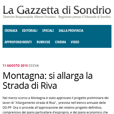
Salta al contenuto principale
CRONACA
EDITORIALI
SPECIALI
DALLA PROVINCIA
APPROFONDIMENTI
RUBRICHE
CINEMA
VIDEO
SOCIETÀ
ENOGASTRONOMIA
COSTUME
DONNE DI VALTELLINA
ECONOMIA
GIUSTIZIA
DEGNO DI NOTA
TERRITORIO
CULTURA
ANGOLO
E SPETTACOLI
DELLE IDEE
FATTI DELLO SPIRITO
POLITICA
CCCVA
11 AGOSTO 2013
CCCVA
Montagna: si allarga la
Strada di Riva
Nel marzo scorso a Montagna è stato approvato il progetto preliminare dei
lavori di "Allargamento strada di Riva", prevista nell'elenco annuale delle
OO.PP. Ora si procede all'approvazione del relativo progetto definitivo,
comprensivo del piano particellare d'esproprio, e del piano economico che